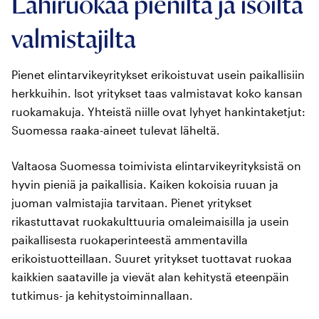
Lähiruokaa pieniltä ja isoilta
valmistajilta
Pienet elintarvikeyritykset erikoistuvat usein paikallisiin
herkkuihin. Isot yritykset taas valmistavat koko kansan
ruokamakuja. Yhteistä niille ovat lyhyet hankintaketjut:
Suomessa raaka-aineet tulevat läheltä.
Valtaosa Suomessa toimivista elintarvikeyrityksistä on
hyvin pieniä ja paikallisia. Kaiken kokoisia ruuan ja
juoman valmistajia tarvitaan. Pienet yritykset
rikastuttavat ruokakulttuuria omaleimaisilla ja usein
paikallisesta ruokaperinteestä ammentavilla
erikoistuotteillaan. Suuret yritykset tuottavat ruokaa
kaikkien saataville ja vievät alan kehitystä eteenpäin
tutkimus- ja kehitystoiminnallaan.