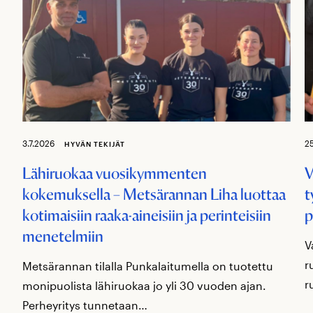
3.7.2026
2
HYVÄN TEKIJÄT
Lähiruokaa vuosikymmenten
V
kokemuksella – Metsärannan Liha luottaa
t
kotimaisiin raaka-aineisiin ja perinteisiin
p
menetelmiin
V
r
Metsärannan tilalla Punkalaitumella on tuotettu
r
monipuolista lähiruokaa jo yli 30 vuoden ajan.
Perheyritys tunnetaan…