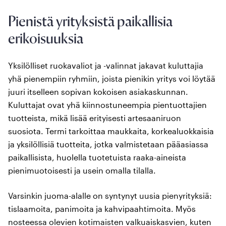
Pienistä yrityksistä paikallisia
erikoisuuksia
Yksilölliset ruokavaliot ja -valinnat jakavat kuluttajia
yhä pienempiin ryhmiin, joista pienikin yritys voi löytää
juuri itselleen sopivan kokoisen asiakaskunnan.
Kuluttajat ovat yhä kiinnostuneempia pientuottajien
tuotteista, mikä lisää erityisesti artesaaniruon
suosiota. Termi tarkoittaa maukkaita, korkealuokkaisia
ja yksilöllisiä tuotteita, jotka valmistetaan pääasiassa
paikallisista, huolella tuotetuista raaka-aineista
pienimuotoisesti ja usein omalla tilalla.
Varsinkin juoma-alalle on syntynyt uusia pienyrityksiä:
tislaamoita, panimoita ja kahvipaahtimoita. Myös
nosteessa olevien kotimaisten valkuaiskasvien, kuten