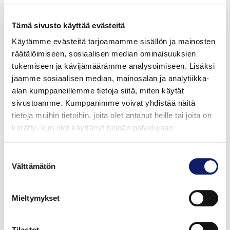
pienyritysten tuotteista ja erilaiset paikalliset
ruoantuottajat ovat jo hyvin edustettuina isojenkin
Tämä sivusto käyttää evästeitä
kauppaketjujen myymälöissä.
Käytämme evästeitä tarjoamamme sisällön ja mainosten
räätälöimiseen, sosiaalisen median ominaisuuksien
tukemiseen ja kävijämäärämme analysoimiseen. Lisäksi
Lyhyt hankintaketju on kilpailuetu
jaamme sosiaalisen median, mainosalan ja analytiikka-
alan kumppaneillemme tietoja siitä, miten käytät
Elintarviketeollisuus Suomessa nojaa kotimaisiin raaka-
sivustoamme. Kumppanimme voivat yhdistää näitä
aineisiin: 82 prosenttia teollisuuden käyttämistä raaka-
tietoja muihin tietoihin, joita olet antanut heille tai joita on
aineista tulee Suomesta. Yrityksillä on kilpailuetunaan
kerätty, kun olet käyttänyt heidän palvelujaan.
lyhyet ja läpinäkyvät hankintaketjut, jotka tunnetaan
alusta loppuun. Se varmistaa tuotteiden hyvän
Suostumuksen
Välttämätön
jäljitettävyyden.
valinta
Joidenkin lihatuotteiden raaka-aine voidaan nykyään jo
Mieltymykset
kuluttajapakkauksen merkintöjen avulla jäljittää
tuotantotilalle asti. Myös kanamunien leima paljastaa
Tilastot