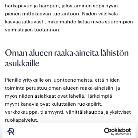
härkäpavun ja hampun, jalostaminen sopii hyvin
pienen mittakaavan tuotantoon. Niiden viljelyala
kasvaa jatkuvasti, mikä mahdollistaa myös suurempien
valmistajien tuotannon.
Oman alueen raaka-aineita lähistön
asukkaille
Pienille yrityksille on luonteenomaista, että niiden
toiminta perustuu oman alueen raaka-aineisiin, ja
myös niiden asiakkaat ovat lähellä. Tärkeimpiä
myyntikanavia ovat kuluttajien ruokapiirit,
verkkokauppa, tilamyynti, vähittäiskauppa ja yksityiset
ruokapalvelut.
Vähittäiskauppa on viime vuosina kiinnostunut selvästi