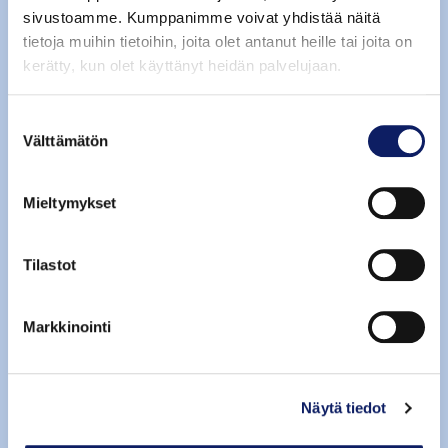
sivustoamme. Kumppanimme voivat yhdistää näitä
tietoja muihin tietoihin, joita olet antanut heille tai joita on
kerätty, kun olet käyttänyt heidän palvelujaan.
Helppo ja nopea opaste ostajalle. Ei pientä
pränttiä pakkauksessa.
Suostumuksen
Välttämätön
valinta
Mieltymykset
Tilastot
Markkinointi
Näytä tiedot
Erottaa suomalaisen ruoan. Tiukat ja