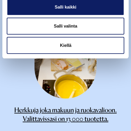
yhtenäiset kriteerit erityyppisille tuotteille.
Salli kaikki
Salli valinta
Kiellä
Herkkuja joka makuun ja ruokavalioon.
Valittavissasi on 13 000 tuotetta.