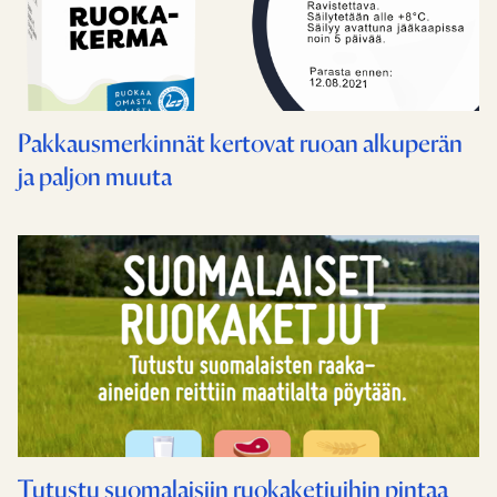
Pakkausmerkinnät kertovat ruoan alkuperän
ja paljon muuta
Tutustu suomalaisiin ruokaketjuihin pintaa