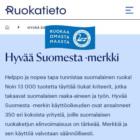
Siirry
suoraan
Avaa
sisältöön
HYVÄÄ SUOMESTA MERKKI
Hyvää Suomesta -merkki
Helppo ja nopea tapa tunnistaa suomalainen ruoka!
Noin 13 000 tuotetta täyttää tiukat kriteerit, jotka
takaavat suomalaisen raaka-aineen ja työn. Hyvää
Suomesta -merkin käyttöoikeuden ovat ansainneet
350 eri kokoista yritystä, joille suomalaisen
ruokaketjun elinvoimaisuus on tärkeää. Merkkiä ja
sen käyttöä valvotaan säännöllisesti.