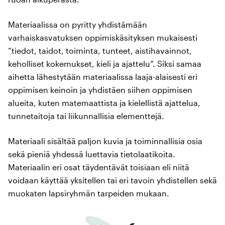
Materiaalissa on pyritty yhdistämään
varhaiskasvatuksen oppimiskäsityksen mukaisesti
”tiedot, taidot, toiminta, tunteet, aistihavainnot,
keholliset kokemukset, kieli ja ajattelu”. Siksi samaa
aihetta lähestytään materiaalissa laaja-alaisesti eri
oppimisen keinoin ja yhdistäen siihen oppimisen
alueita, kuten matemaattista ja kielellistä ajattelua,
tunnetaitoja tai liikunnallisia elementtejä.
Materiaali sisältää paljon kuvia ja toiminnallisia osia
sekä pieniä yhdessä luettavia tietolaatikoita.
Materiaalin eri osat täydentävät toisiaan eli niitä
voidaan käyttää yksitellen tai eri tavoin yhdistellen sekä
muokaten lapsiryhmän tarpeiden mukaan.