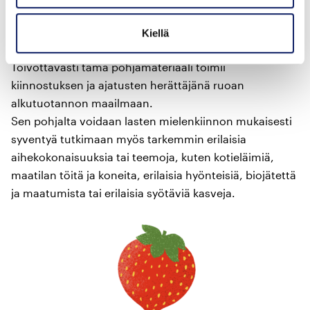
pölyttäjistä,
lieroista ja muista pellon asukkaista.
Kiellä
Toivottavasti tämä pohjamateriaali toimii
kiinnostuksen ja ajatusten herättäjänä ruoan
alkutuotannon maailmaan.
Sen pohjalta voidaan lasten mielenkiinnon mukaisesti
syventyä tutkimaan myös tarkemmin erilaisia
aihekokonaisuuksia tai teemoja, kuten kotieläimiä,
maatilan töitä ja koneita, erilaisia hyönteisiä, biojätettä
ja maatumista tai erilaisia syötäviä kasveja.