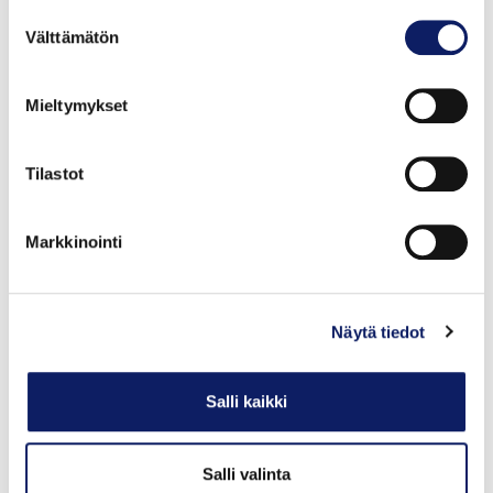
Suostumuksen
Välttämätön
valinta
Mieltymykset
Tilastot
Ruoan alkutuotannon, kuten tämän materiaalinkin
keskipisteenä on pelto, joka tarjoaa ruokaa ihmisille ja
Markkinointi
eläimille.
Eläinten kautta pellon antimet muuntuvat toiseen
muotoon maidoksi, lihaksi tai muniksi.
Näytä tiedot
Pellosta huolehtiminen on samalla ympäristöstä
huolehtimista, kun pidetään pelto kasvipeitteisenä,
Salli kaikki
tuottavana ja
hyvinvoivana, ylläpidetään monipuolista viljelykiertoa,
Salli valinta
minimoidaan ravinnepäästöt sekä huolehditaan