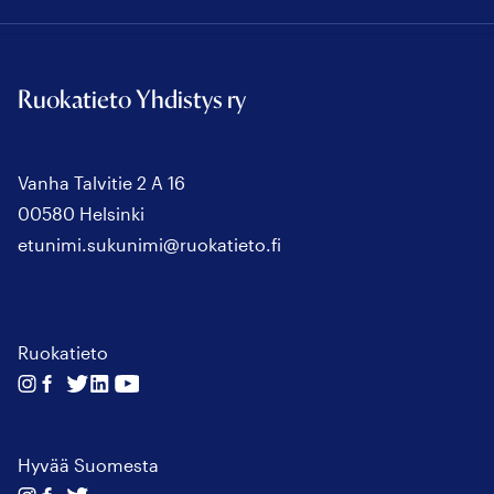
Ruokatieto Yhdistys ry
Vanha Talvitie 2 A 16
00580 Helsinki
etunimi.sukunimi@ruokatieto.fi
Ruokatieto
Seuraa
Seuraa
Seuraa
Seuraa
Seuraa
meitä
meitä
meitä
meitä
meitä
instagram
facebook
twitter
linkedin
youtube
Hyvää Suomesta