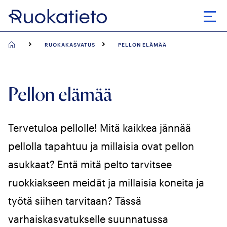
Siirry
suoraan
Avaa
sisältöön
RUOKAKASVATUS
PELLON ELÄMÄÄ
Pellon elämää
Tervetuloa pellolle! Mitä kaikkea jännää
pellolla tapahtuu ja millaisia ovat pellon
asukkaat? Entä mitä pelto tarvitsee
ruokkiakseen meidät ja millaisia koneita ja
työtä siihen tarvitaan? Tässä
varhaiskasvatukselle suunnatussa