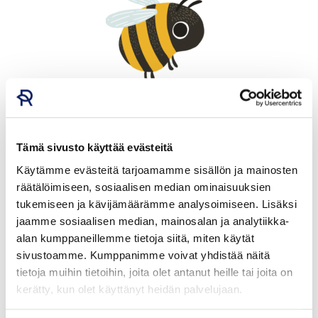
Oppimateriaali sisältää:
Pellon salaisuus
Tämä sivusto käyttää evästeitä
video
Käytämme evästeitä tarjoamamme sisällön ja mainosten
Pellon salaisuus -peli ja ohjeet sekä Kasvikortit ja
räätälöimiseen, sosiaalisen median ominaisuuksien
tietolaatikot (tulostettava)
tukemiseen ja kävijämäärämme analysoimiseen. Lisäksi
Nuuskun kuvavisa 1-3
jaamme sosiaalisen median, mainosalan ja analytiikka-
Pellon elämä
ä
alan kumppaneillemme tietoja siitä, miten käytät
Piirtämistehtävä: Tarina ja tehtäväpohja
sivustoamme. Kumppanimme voivat yhdistää näitä
(tulostettava)
tietoja muihin tietoihin, joita olet antanut heille tai joita on
kerätty, kun olet käyttänyt heidän palvelujaan.
Tarinahieronta
Linkkejä ja vinkkejä