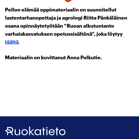
Pellon elämää oppimateriaalin on suunnitellut
lastentarhanopettaja ja agrologi Riitta Pänkäläinen
osana opinnäytetyötään ”Ruoan alkutuotanto
varhaiskasvatuksen opetussisältönä”, joka löytyy
täältä
.
Materiaalin on kuvittanut Anna Polkutie.
Ruokatieto