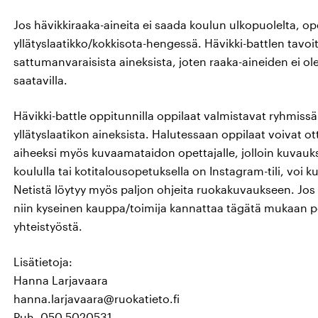
Jos hävikkiraaka-aineita ei saada koulun ulkopuolelta, op
yllätyslaatikko/kokkisota-hengessä. Hävikki-battlen tav
sattumanvaraisista aineksista, joten raaka-aineiden ei ole pa
saatavilla.
Hävikki-battle oppitunnilla oppilaat valmistavat ryhmissä
yllätyslaatikon aineksista. Halutessaan oppilaat voivat 
aiheeksi myös kuvaamataidon opettajalle, jolloin kuvauk
koululla tai kotitalousopetuksella on Instagram-tili, voi 
Netistä löytyy myös paljon ohjeita ruokakuvaukseen. Jos 
niin kyseinen kauppa/toimija kannattaa tägätä mukaan p
yhteistyöstä.
Lisätietoja:
Hanna Larjavaara
hanna.larjavaara@ruokatieto.fi
Puh. 050 5020531