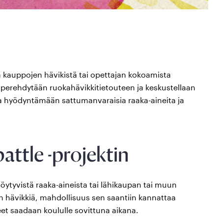
la kauppojen hävikistä tai opettajan kokoamista
a perehdytään ruokahävikkitietouteen ja keskustellaan
aa hyödyntämään sattumanvaraisia raaka-aineita ja
attle -projektin
löytyvistä raaka-aineista tai lähikaupan tai muun
an hävikkiä, mahdollisuus sen saantiin kannattaa
neet saadaan koululle sovittuna aikana.