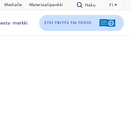
Medialle
Materiaalipankki
Haku
FI
esta -merkki
ETSI YRITYS TAI TUOTE