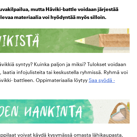
vakilpailua, mutta Häviki-battle voidaan järjestää
levaa materiaalia voi hyödyntää myös silloin.
vikkiä syntyy? Kuinka paljon ja miksi? Tulokset voidaan
 laatia infojulisteita tai keskustella ryhmissä. Ryhmä voi
ävikki- battleen. Oppimateriaalia löytyy
Saa syödä -
. Oppilaat voivat käydä kysymässä omasta lähikaupasta,