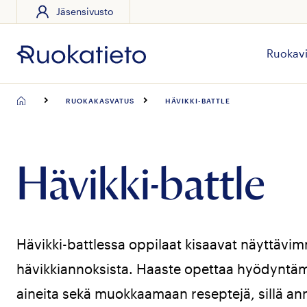
Jäsensivusto
Siirry
suoraan
sisältöön
Ruokavi
RUOKAKASVATUS
HÄVIKKI-BATTLE
Hävikki-battle
Hävikki-battlessa oppilaat kisaavat näyttävim
hävikkiannoksista. Haaste opettaa hyödyntä
aineita sekä muokkaamaan reseptejä, sillä an