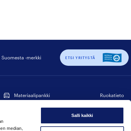
 Suomesta -merkki
ETSI YRITYSTÄ
Materiaalipankki
Ruokatieto
Tilaa uutiskirje
Seuraa
Seuraa
Seuraa
Seuraa
Seuraa
meitä
meitä
meitä
meitä
meitä
Salli kaikki
instagram
facebook
twitter
linkedin
youtube
an
Hyvää Suomesta
sen median,