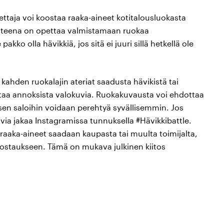
ettaja voi koostaa raaka-aineet kotitalousluokasta
oitteena on opettaa valmistamaan ruokaa
kko olla hävikkiä, jos sitä ei juuri sillä hetkellä ole
 kahden ruokalajin ateriat saadusta hävikistä tai
ottaa annoksista valokuvia. Ruokakuvausta voi ehdottaa
sen saloihin voidaan perehtyä syvällisemmin. Jos
kuvia jakaa Instagramissa tunnuksella #Hävikkibattle.
raaka-aineet saadaan kaupasta tai muulta toimijalta,
ostaukseen. Tämä on mukava julkinen kiitos