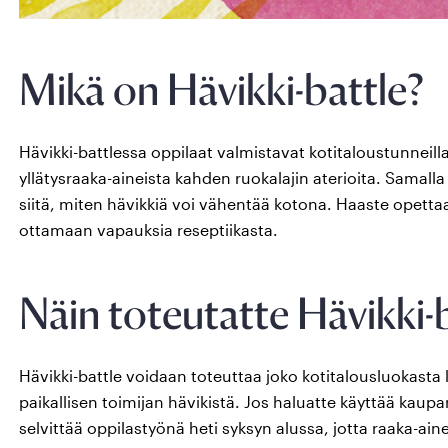
Mikä on Hävikki-battle?
Hävikki-battlessa oppilaat valmistavat kotitaloustunneil
yllätysraaka-aineista kahden ruokalajin aterioita. Samall
siitä, miten hävikkiä voi vähentää kotona. Haaste opett
ottamaan vapauksia reseptiikasta.
Näin toteutatte Hävikki-b
Hävikki-battle voidaan toteuttaa joko kotitalousluokasta 
paikallisen toimijan hävikistä. Jos haluatte käyttää kaup
selvittää oppilastyönä heti syksyn alussa, jotta raaka-ai