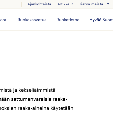
Ajankohtaista
Artikkelit
Tietoa meistä
enti
Ruokakasvatus
Ruokatietoa
Hyvää Suom
mistä ja kekseliäimmistä
mään sattumanvaraisia raaka-
noksien raaka-aineina käytetään