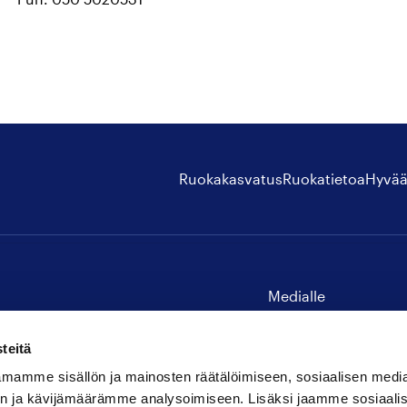
Ruokakasvatus
Ruokatietoa
Hyvää
Medialle
Yhteystiedot
teitä
mamme sisällön ja mainosten räätälöimiseen, sosiaalisen medi
n ja kävijämäärämme analysoimiseen. Lisäksi jaamme sosiaali