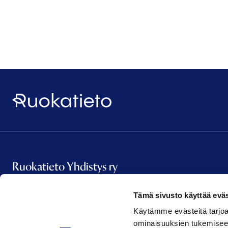
Ruokatieto
Ruokatieto Yhdistys ry
Tämä sivusto käyttää eväs
Vanha Talvitie 2 A 16
Käytämme evästeitä tarjoa
00580 Helsinki
ominaisuuksien tukemisee