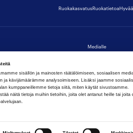
Ruokakasvatus
Ruokatietoa
Hyvää
Medialle
Yhteystiedot
teitä
mamme sisällön ja mainosten räätälöimiseen, sosiaalisen medi
n ja kävijämäärämme analysoimiseen. Lisäksi jaamme sosiaali
alan kumppaneillemme tietoja siitä, miten käytät sivustoamme.
näitä tietoja muihin tietoihin, joita olet antanut heille tai joita 
palvelujaan.
Mieltymykset
Tilastot
Markkinoin