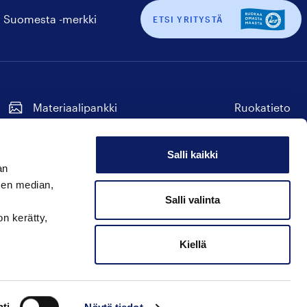
 Suomesta -merkki
ETSI YRITYSTÄ
Materiaalipankki
Ruokatieto
Tilaa uutiskirje
Seuraa
Seuraa
Seuraa
Seuraa
Seuraa
meitä
meitä
meitä
meitä
meitä
Salli kaikki
instagram
facebook
twitter
linkedin
youtube
an
Hyvää Suomesta
sen median,
Seuraa
Seuraa
Seuraa
Salli valinta
on kerätty,
meitä
meitä
meitä
instagram
facebook
twitter
Kiellä
↑
ti