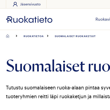
Jäsensivusto
Siirry
suoraan
sisältöön
Ruokavi
RUOKATIETOA
SUOMALAISET RUOKAKETJUT
Suomalaiset ruo
Tutustu suomalaiseen ruoka-alaan pintaa syve
tuoteryhmien reitti läpi ruokaketjun ja millai