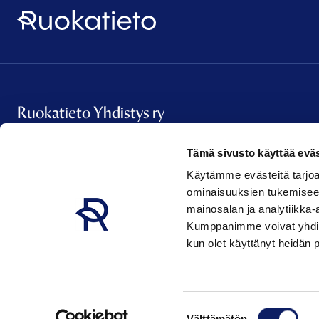
Ruokatieto
Ruokatieto Yhdistys ry
Tämä sivusto käyttää eväs
Vanha Talvitie 2 A 16
Käytämme evästeitä tarjoa
00580 Helsinki
ominaisuuksien tukemisee
etunimi.sukunimi@ruokatieto.fi
mainosalan ja analytiikka-
Kumppanimme voivat yhdistää 
kun olet käyttänyt heidän 
Suostumuksen
Ruokatieto
Välttämätön