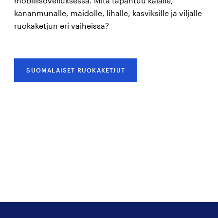
mobiilisovelluksessa. Mitä tapahtuu kalalle,
kananmunalle, maidolle, lihalle, kasviksille ja viljalle
ruokaketjun eri vaiheissa?
SUOMALAISET RUOKAKETJUT