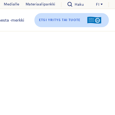
Medialle
Materiaalipankki
Haku
FI
esta -merkki
ETSI YRITYS TAI TUOTE