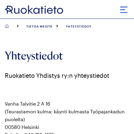
Siirry
suoraan
Avaa
sisältöön
TIETOA MEISTÄ
YHTEYSTIEDOT
Yhteystiedot
Ruokatieto Yhdistys ry:n yhteystiedot
Vanha Talvitie 2 A 16
(Teurastamon kulma: käynti kulmasta Työpajankadun
puolelta)
00580 Helsinki