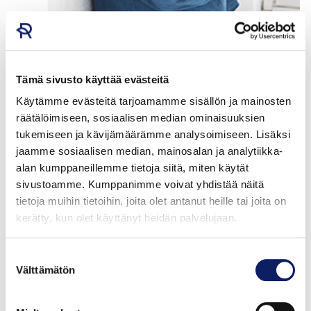
Hanna Larjavaara
VIESTINTÄPÄÄLLIKKÖ, RUOKAKASVATUKSEN ASIANTUNTIJA
Tämä sivusto käyttää evästeitä
+358 50 502 0531
Käytämme evästeitä tarjoamamme sisällön ja mainosten
etunimi.sukunimi@ruokatieto.fi
räätälöimiseen, sosiaalisen median ominaisuuksien
tukemiseen ja kävijämäärämme analysoimiseen. Lisäksi
Viestinnän ja markkinoinnin suunnittelu ja toteutus,
jaamme sosiaalisen median, mainosalan ja analytiikka-
ruokakasvatussisällöt ja konseptit, Hyvä ruoka, joka
alan kumppaneillemme tietoja siitä, miten käytät
päivä -hanke, Ruokaviennin yrityslähtöinen
sivustoamme. Kumppanimme voivat yhdistää näitä
kasvualusta
tietoja muihin tietoihin, joita olet antanut heille tai joita on
kerätty, kun olet käyttänyt heidän palvelujaan.
Marjukka Mattio
Suostumuksen
Välttämätön
valinta
KASVUJOHTAJA
+358 50 533 89 24