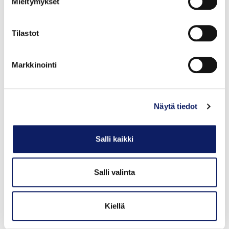
Mieltymykset
etunimi.sukunimi@ruokatieto.fi
Ruokaviennin yrityslähtöinen kasvualusta -hankkeen
Tilastot
vetäminen, ruokaviennin edistäminen
Markkinointi
Näytä tiedot
Salli kaikki
Salli valinta
Kiellä