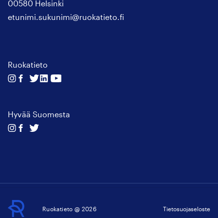
00580 Helsinki
etunimi.sukunimi@ruokatieto.fi
Ruokatieto
Seuraa
Seuraa
Seuraa
Seuraa
Seuraa
meitä
meitä
meitä
meitä
meitä
instagram
facebook
twitter
linkedin
youtube
Hyvää Suomesta
Seuraa
Seuraa
Seuraa
meitä
meitä
meitä
instagram
facebook
twitter
Ruokatieto
Ruokatieto @ 2026
Tietosuojaseloste
↑