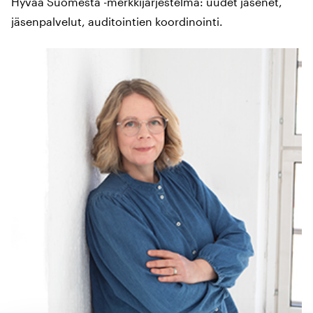
Hyvää Suomesta -merkkijärjestelmä: uudet jäsenet,
jäsenpalvelut, auditointien koordinointi.