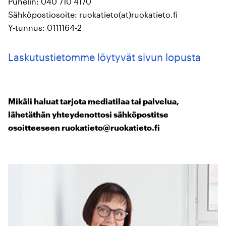
Puhelin: 040 710 4170
Sähköpostiosoite: ruokatieto(at)ruokatieto.fi
Y-tunnus: 0111164-2
Laskutustietomme löytyvät sivun lopusta
Mikäli haluat tarjota mediatilaa tai palvelua,
lähetäthän yhteydenottosi sähköpostitse
osoitteeseen ruokatieto@ruokatieto.fi