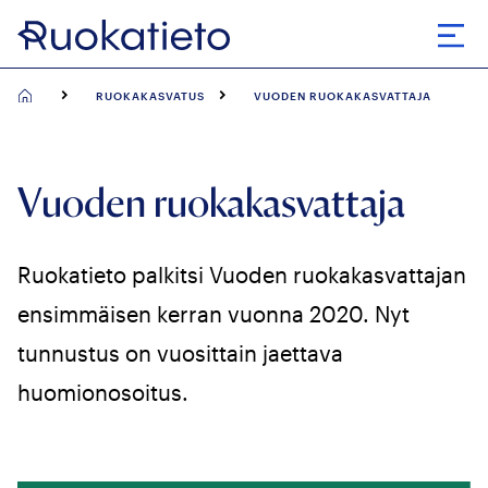
Siirry
suoraan
Avaa
sisältöön
RUOKAKASVATUS
VUODEN RUOKAKASVATTAJA
Vuoden ruokakasvattaja
Ruokatieto palkitsi Vuoden ruokakasvattajan
ensimmäisen kerran vuonna 2020. Nyt
tunnustus on vuosittain jaettava
huomionosoitus.