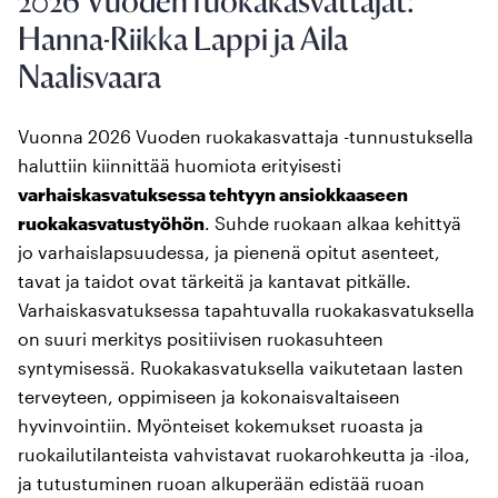
2026 Vuoden ruokakasvattajat:
Hanna-Riikka Lappi ja Aila
Naalisvaara
Vuonna 2026 Vuoden ruokakasvattaja -tunnustuksella
haluttiin kiinnittää huomiota erityisesti
varhaiskasvatuksessa tehtyyn ansiokkaaseen
ruokakasvatustyöhön
. Suhde ruokaan alkaa kehittyä
jo varhaislapsuudessa, ja pienenä opitut asenteet,
tavat ja taidot ovat tärkeitä ja kantavat pitkälle.
Varhaiskasvatuksessa tapahtuvalla ruokakasvatuksella
on suuri merkitys positiivisen ruokasuhteen
syntymisessä. Ruokakasvatuksella vaikutetaan lasten
terveyteen, oppimiseen ja kokonaisvaltaiseen
hyvinvointiin. Myönteiset kokemukset ruoasta ja
ruokailutilanteista vahvistavat ruokarohkeutta ja -iloa,
ja tutustuminen ruoan alkuperään edistää ruoan