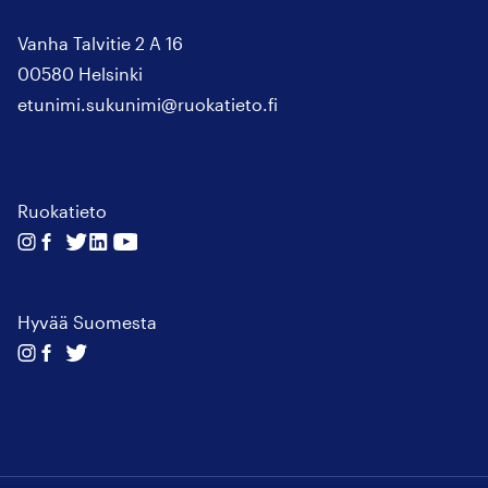
Vanha Talvitie 2 A 16
00580 Helsinki
etunimi.sukunimi@ruokatieto.fi
Ruokatieto
Seuraa
Seuraa
Seuraa
Seuraa
Seuraa
meitä
meitä
meitä
meitä
meitä
instagram
facebook
twitter
linkedin
youtube
Hyvää Suomesta
Seuraa
Seuraa
Seuraa
meitä
meitä
meitä
instagram
facebook
twitter