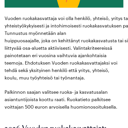
Vuoden ruokakasvattaja voi olla henkilö, yhteisö, yritys tai
yhteistyökykyisesti ja intohimoisesti ruokakasvatuksen pa
Tunnustus myönnetään alan
huippuosaajalle, joka on kehittänyt ruokakasvatusta tai s
liittyvää osa-aluetta aktiivisesti. Valintakriteereissä
painotetaan eri vuosina vaihtuvia ajankohtaisia
teemoja. Ehdotuksen Vuoden ruokakasvattajaksi voi
tehdä sekä yksityinen henkilö että yritys, yhteisö,
koulu, muu työyhteisö tai työnantaja.
Palkinnon saajan valitsee ruoka- ja kasvatusalan
asiantuntijoista koottu raati. Ruokatieto palkitsee
voittajan 500 euron arvoisella huomionosoituksella.