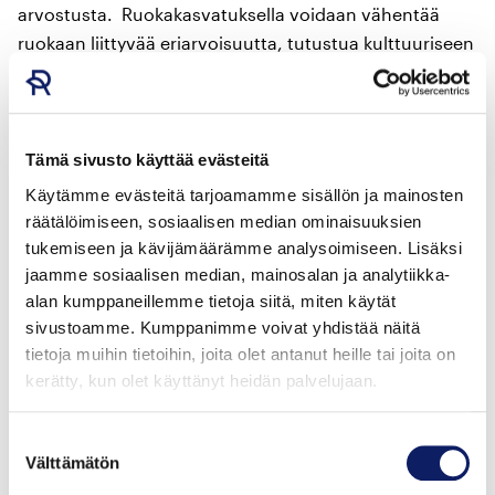
arvostusta. Ruokakasvatuksella voidaan vähentää
ruokaan liittyvää eriarvoisuutta, tutustua kulttuuriseen
moninaisuuteen ja vahvistaa lasten osallisuutta sekä
sosiaalisia taitoja.
Tänä vuonna Vuoden ruokakasvattajaksi valittiin
Tämä sivusto käyttää evästeitä
Hanna Riikka Lappi Joroisista. Lisäksi tuomaristo
Käytämme evästeitä tarjoamamme sisällön ja mainosten
myönsi elämäntyökunniakirjan Aila Naalisvaaralle
räätälöimiseen, sosiaalisen median ominaisuuksien
hänen merkittävästä ja pitkäaikaisesta työstään
tukemiseen ja kävijämäärämme analysoimiseen. Lisäksi
ruokakasvatuksen kehittäjänä.
jaamme sosiaalisen median, mainosalan ja analytiikka-
alan kumppaneillemme tietoja siitä, miten käytät
sivustoamme. Kumppanimme voivat yhdistää näitä
VUODEN RUOKAKASVATTAJA -
tietoja muihin tietoihin, joita olet antanut heille tai joita on
PALKITUT
kerätty, kun olet käyttänyt heidän palvelujaan.
Suostumuksen
Hanna-Riikka Lappi, Kuvansin päiväkoti (2026)
Välttämätön
valinta
Elämäntyökunniakirja myönnettiin Aila Naalisvaaralle