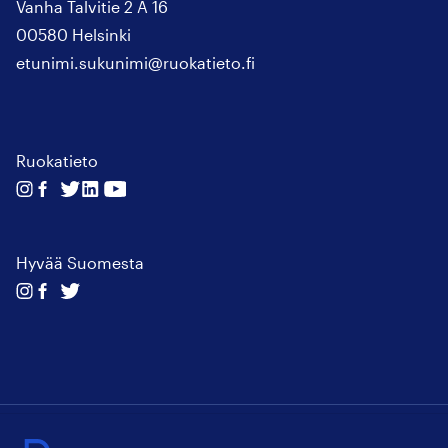
Vanha Talvitie 2 A 16
00580 Helsinki
etunimi.sukunimi@ruokatieto.fi
Ruokatieto
Seuraa
Seuraa
Seuraa
Seuraa
Seuraa
meitä
meitä
meitä
meitä
meitä
instagram
facebook
twitter
linkedin
youtube
Hyvää Suomesta
Seuraa
Seuraa
Seuraa
meitä
meitä
meitä
instagram
facebook
twitter