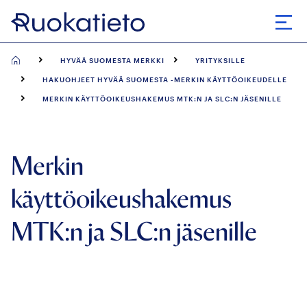
Siirry
suoraan
Avaa
sisältöön
HYVÄÄ SUOMESTA MERKKI
YRITYKSILLE
HAKUOHJEET HYVÄÄ SUOMESTA -MERKIN KÄYTTÖOIKEUDELLE
MERKIN KÄYTTÖOIKEUSHAKEMUS MTK:N JA SLC:N JÄSENILLE
Merkin
käyttöoikeushakemus
MTK:n ja SLC:n jäsenille