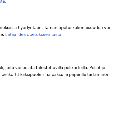
stä.
nnoksissa hyödyntäen. Tämän opetuskokonaisuuden voi
le.
Lataa idea opetukseen tästä.
 joita voi pelata tulostettavilla pelikorteilla. Peliohje
a pelikortit kaksipuoleisina paksulle paperille tai laminoi