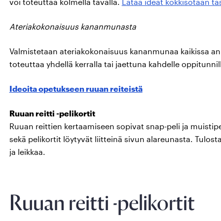
voi toteuttaa kolmella tavalla.
Lataa ideat kokkisotaan tä
Ateriakokonaisuus kananmunasta
Valmistetaan ateriakokonaisuus kananmunaa kaikissa a
toteuttaa yhdellä kerralla tai jaettuna kahdelle oppitunnil
Ideoita opetukseen ruuan reiteistä
Ruuan reitti -pelikortit
Ruuan reittien kertaamiseen sopivat snap-peli ja muistipeli,
sekä pelikortit löytyvät liitteinä sivun alareunasta. Tulost
ja leikkaa.
Ruuan reitti -pelikortit