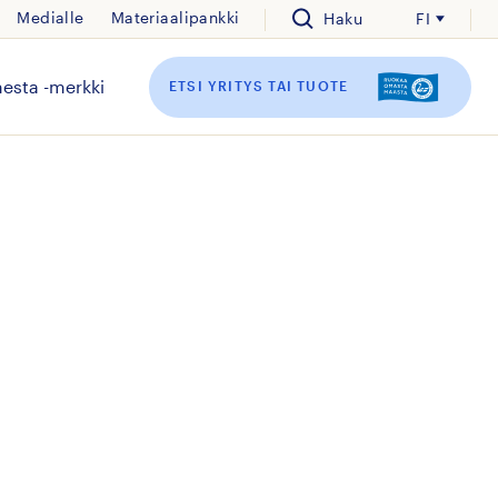
Medialle
Materiaalipankki
Haku
FI
esta -merkki
ETSI YRITYS TAI TUOTE