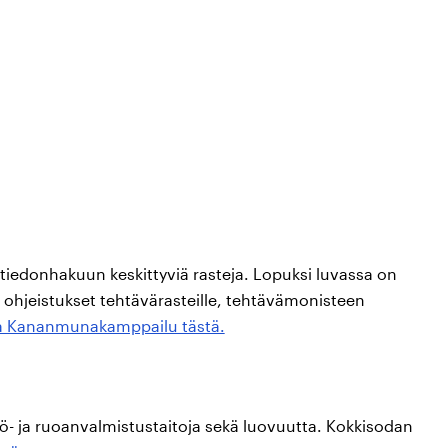
tiedonhakuun keskittyviä rasteja. Lopuksi luvassa on
t ohjeistukset tehtävärasteille, tehtävämonisteen
a Kananmunakamppailu tästä.
ö- ja ruoanvalmistustaitoja sekä luovuutta. Kokkisodan