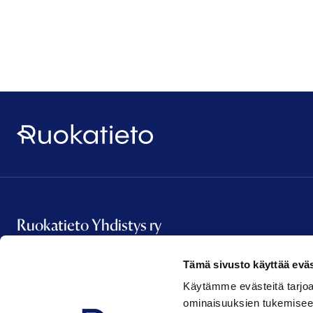
Ruokatieto
Ruokatieto Yhdistys ry
Tämä sivusto käyttää eväs
Vanha Talvitie 2 A 16
Käytämme evästeitä tarjoa
00580 Helsinki
ominaisuuksien tukemisee