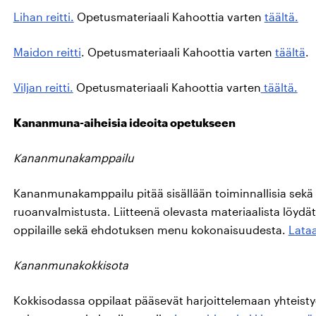
Lihan reitti.
Opetusmateriaali Kahoottia varten
täältä.
Maidon reitti
. Opetusmateriaali Kahoottia varten
täältä
.
Viljan reitti.
Opetusmateriaali Kahoottia varten
täältä.
Kananmuna-aiheisia ideoita opetukseen
Kananmunakamppailu
Kananmunakamppailu pitää sisällään toiminnallisia sekä 
ruoanvalmistusta. Liitteenä olevasta materiaalista löydä
oppilaille sekä ehdotuksen menu kokonaisuudesta.
Lata
Kananmunakokkisota
Kokkisodassa oppilaat pääsevät harjoittelemaan yhteisty