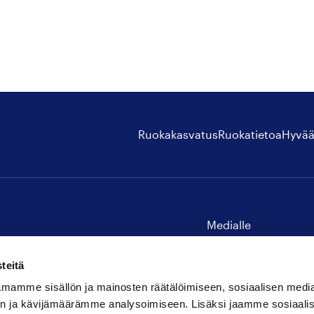
Ruokakasvatus
Ruokatietoa
Hyvää
Medialle
Yhteystiedot
teitä
mamme sisällön ja mainosten räätälöimiseen, sosiaalisen medi
n ja kävijämäärämme analysoimiseen. Lisäksi jaamme sosiaali