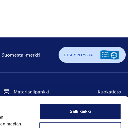
 Suomesta -merkki
ETSI YRITYSTÄ
Materiaalipankki
Ruokatieto
Tilaa uutiskirje
Seuraa
Seuraa
Seuraa
Seuraa
Seuraa
meitä
meitä
meitä
meitä
meitä
Salli kaikki
instagram
facebook
twitter
linkedin
youtube
an
Hyvää Suomesta
sen median,