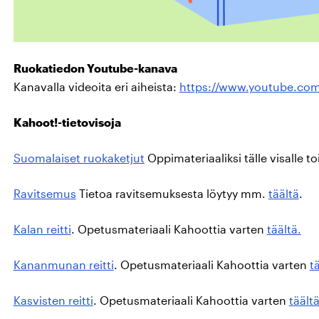
Ruokatiedon Youtube-kanava
Kanavalla videoita eri aiheista:
https://www.youtube.c
Kahoot!-tietovisoja
Suomalaiset ruokaketjut
Oppimateriaaliksi tälle visalle to
Ravitsemus
Tietoa ravitsemuksesta löytyy mm.
täältä
.
Kalan reitti
. Opetusmateriaali Kahoottia varten
täältä.
Kananmunan reitti
. Opetusmateriaali Kahoottia varten
t
Kasvisten reitti
. Opetusmateriaali Kahoottia varten
täält