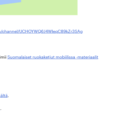
om/channel/UCHOYWQ6J4WIeqC89kZr3SAg
imii
Suomalaiset ruokaketjut mobiilissa -materiaalit
äältä
.
ä
.