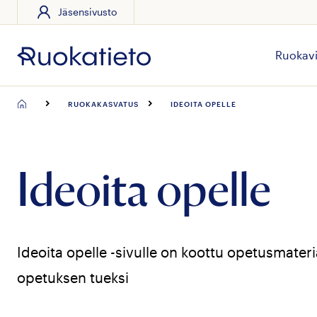
Jäsensivusto
Siirry
suoraan
sisältöön
Ruokavi
RUOKAKASVATUS
IDEOITA OPELLE
Ideoita opelle
Ideoita opelle -sivulle on koottu opetusmateria
opetuksen tueksi