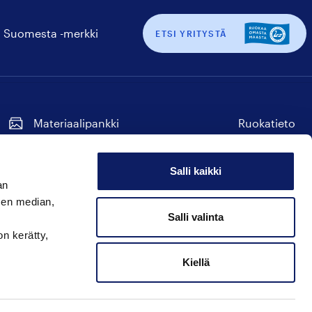
 Suomesta -merkki
ETSI YRITYSTÄ
Materiaalipankki
Ruokatieto
Tilaa uutiskirje
Seuraa
Seuraa
Seuraa
Seuraa
Seuraa
meitä
meitä
meitä
meitä
meitä
Salli kaikki
instagram
facebook
twitter
linkedin
youtube
an
Hyvää Suomesta
sen median,
Seuraa
Seuraa
Seuraa
Salli valinta
on kerätty,
meitä
meitä
meitä
instagram
facebook
twitter
Kiellä