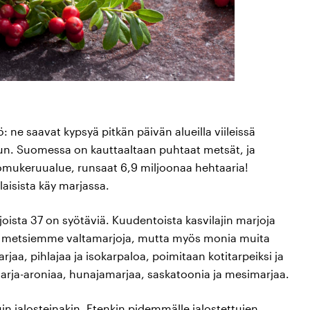
ne saavat kypsyä pitkän päivän alueilla viileissä
aun. Suomessa on kauttaaltaan puhtaat metsät, ja
mukeruualue, runsaat 6,9 miljoonaa hehtaaria!
laisista käy marjassa.
ista 37 on syötäviä. Kuudentoista kasvilajin marjoja
vat metsiemme valtamarjoja, mutta myös monia muita
aa, pihlajaa ja isokarpaloa, poimitaan kotitarpeiksi ja
arja-aroniaa, hunajamarjaa, saskatoonia ja mesimarjaa.
uin jalosteinakin. Etenkin pidemmälle jalostettujen