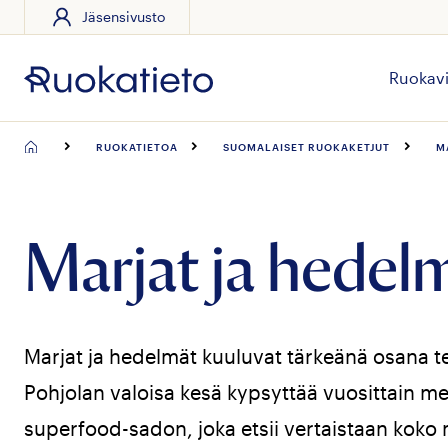
Jäsensivusto
Siirry
suoraan
sisältöön
Ruokavi
RUOKATIETOA
SUOMALAISET RUOKAKETJUT
M
Marjat ja hedel
Marjat ja hedelmät kuuluvat tärkeänä osana t
Pohjolan valoisa kesä kypsyttää vuosittain metsi
superfood-sadon, joka etsii vertaistaan koko