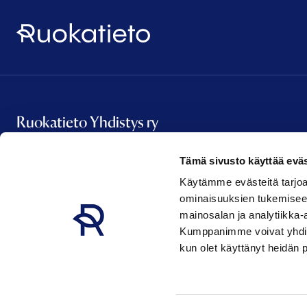
Ruokatieto
Ruokatieto Yhdistys ry
Tämä sivusto käyttää eväs
Vanha Talvitie 2 A 16
Käytämme evästeitä tarjoa
00580 Helsinki
ominaisuuksien tukemisee
etunimi.sukunimi@ruokatieto.fi
mainosalan ja analytiikka-
Kumppanimme voivat yhdistää 
kun olet käyttänyt heidän 