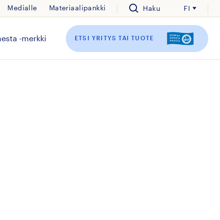
Medialle
Materiaalipankki
Haku
FI
esta -merkki
ETSI YRITYS TAI TUOTE