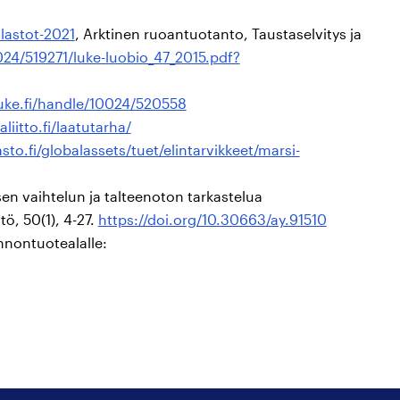
ilastot-2021
, Arktinen ruoantuotanto, Taustaselvitys ja
0024/519271/luke-luobio_47_2015.pdf?
.luke.fi/handle/10024/520558
iitto.fi/laatutarha/
to.fi/globalassets/tuet/elintarvikkeet/marsi-
en vaihtelun ja talteenoton tarkastelua
tö, 50(1), 4-27.
https://doi.org/10.30663/ay.91510
nnontuotealalle: