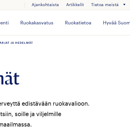
Ajankohtaista
Artikkelit
Tietoa meistä
enti
Ruokakasvatus
Ruokatietoa
Hyvää Suom
ARJAT JA HEDELMÄT
mät
erveyttä edistävään ruokavalioon.
in, soille ja viljelmille
 maailmassa.