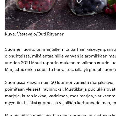
Kuva: Vastavalo/Outi Ritvanen
Suomen luonto on marjoille mitä parhain kasvuympäristö: 
olosuhteissa, mikä antaa niille vahvan ja aromikkaan m
vuoden 2021 Marsi-raportin mukaan maailman suurin luo
Marjastus onkin suosittu harrastus, sillä yli puolet suoma
Suomessa kasvaa noin 50 luonnonvaraista marjakasvia, jo
poimitaan yleisesti ravinnoksi. Mustikka ja puolukka o
marjoja, kuten lakkaa, vadelmaa, mesimarjaa, variksenmarj
myyntiin. Lisäksi suomessa viljellään karhunvadelmaa, m
Marjoja riittää myös vientiin niin tuoreena, pakasteena k