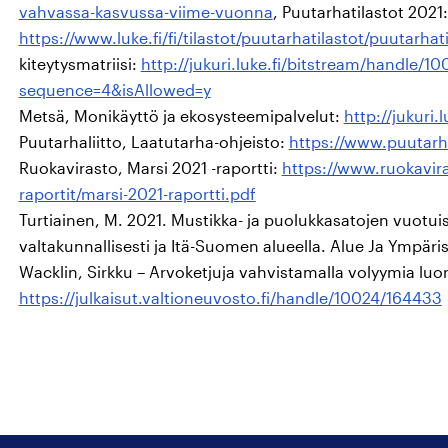
vahvassa-kasvussa-viime-vuonna
, Puutarhatilastot 2021:
https://www.luke.fi/fi/tilastot/puutarhatilastot/puutarhat
kiteytysmatriisi:
http://jukuri.luke.fi/bitstream/handle/1
sequence=4&isAllowed=y
Metsä, Monikäyttö ja ekosysteemipalvelut:
http://jukuri
Puutarhaliitto, Laatutarha-ohjeisto:
https://www.puutarhal
Ruokavirasto, Marsi 2021 -raportti:
https://www.ruokaviras
raportit/marsi-2021-raportti.pdf
Turtiainen, M. 2021. Mustikka- ja puolukkasatojen vuotuis
valtakunnallisesti ja Itä-Suomen alueella. Alue Ja Ympäris
Wacklin, Sirkku – Arvoketjuja vahvistamalla volyymia luo
https://julkaisut.valtioneuvosto.fi/handle/10024/164433