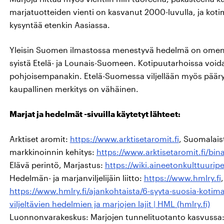
marjatuotteiden vienti on kasvanut 2000-luvulla, ja kotim
kysyntää etenkin Aasiassa.
Yleisin Suomen ilmastossa menestyvä hedelmä on omena. O
syistä Etelä- ja Lounais-Suomeen. Kotipuutarhoissa voidaan
pohjoisempanakin. Etelä-Suomessa viljellään myös päärynö
kaupallinen merkitys on vähäinen.
Marjat ja hedelmät -sivuilla käytetyt lähteet:
Arktiset aromit:
https://www.arktisetaromit.fi
, Suomalais
markkinoinnin kehitys:
https://www.arktisetaromit.fi/binar
Elävä perintö, Marjastus:
https://wiki.aineetonkulttuuripe
Hedelmän- ja marjanviljelijäin liitto:
https://www.hmlry.fi
h
ttps://www.hmlry.fi/ajankohtaista/6-syyta-suosia-kotima
viljeltävien hedelmien ja marjojen lajit | HML (hmlry.fi)
Luonnonvarakeskus: Marjojen tunnelituotanto kasvussa