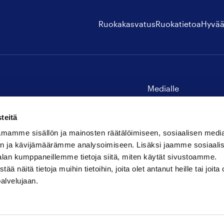
Ruokakasvatus
Ruokatietoa
Hyvää
Medialle
Yhteystiedot
teitä
mamme sisällön ja mainosten räätälöimiseen, sosiaalisen medi
n ja kävijämäärämme analysoimiseen. Lisäksi jaamme sosiaali
alan kumppaneillemme tietoja siitä, miten käytät sivustoamme.
näitä tietoja muihin tietoihin, joita olet antanut heille tai joita 
palvelujaan.