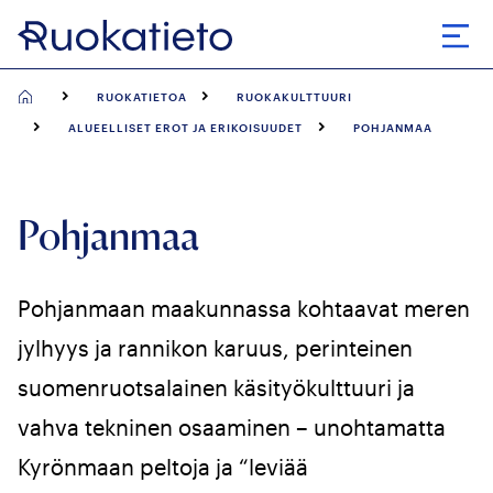
Siirry
suoraan
Avaa
sisältöön
RUOKATIETOA
RUOKAKULTTUURI
ALUEELLISET EROT JA ERIKOISUUDET
POHJANMAA
Pohjanmaa
Pohjanmaan maakunnassa kohtaavat meren
jylhyys ja rannikon karuus, perinteinen
suomenruotsalainen käsityökulttuuri ja
vahva tekninen osaaminen – unohtamatta
Kyrönmaan peltoja ja “leviää