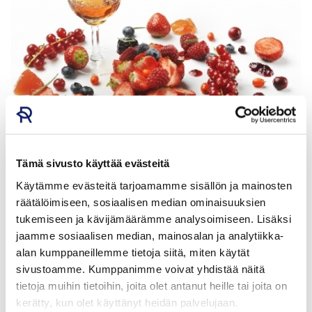
Tämä sivusto käyttää evästeitä
Käytämme evästeitä tarjoamamme sisällön ja mainosten
räätälöimiseen, sosiaalisen median ominaisuuksien
Pohjanmaalla piretähän pitoja
tukemiseen ja kävijämäärämme analysoimiseen. Lisäksi
jaamme sosiaalisen median, mainosalan ja analytiikka-
Pohjanmaalla pidot olivat aikoinaan arvostettu
alan kumppaneillemme tietoja siitä, miten käytät
sukujuhla ja kylän tärkeä yhteinen tilaisuus. Häät ja
sivustoamme. Kumppanimme voivat yhdistää näitä
hautajaiset olivat pidoista suurimmat ja ne kestivät
tietoja muihin tietoihin, joita olet antanut heille tai joita on
kerätty, kun olet käyttänyt heidän palvelujaan.
yleensä kaksi päivää. Pitokokki vastasi