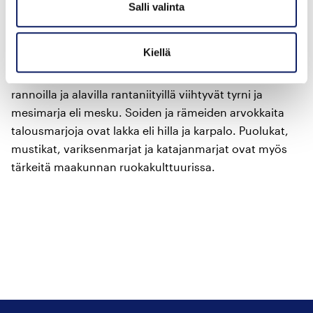
rusinoita. Rusinoita pohjalaiset ovat käyttäneet mitä
Salli valinta
moninaisimpiin ruokiin, kuten klimppisoppaan ja
piimävelliin.
Kiellä
Maakunnan marjavalikoima on erittäin runsas. Meren
rannoilla ja alavilla rantaniityillä viihtyvät tyrni ja
mesimarja eli mesku. Soiden ja rämeiden arvokkaita
talousmarjoja ovat lakka eli hilla ja karpalo. Puolukat,
mustikat, variksenmarjat ja katajanmarjat ovat myös
tärkeitä maakunnan ruokakulttuurissa.