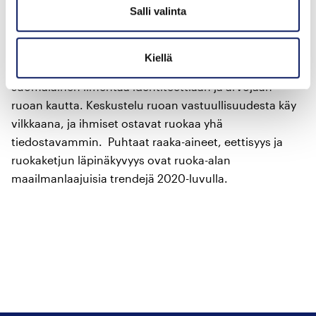
Salli valinta
Suomalaisten suhde ruokailuun on muuttunut
viimeisten vuosikymmenten aikana. Ruoka ei ole enää
Kiellä
pelkkää vatsan täytettä, vaan yhä useampi
suomalainen ilmentää identiteettiään ja arvojaan
ruoan kautta. Keskustelu ruoan vastuullisuudesta käy
vilkkaana, ja ihmiset ostavat ruokaa yhä
tiedostavammin. Puhtaat raaka-aineet, eettisyys ja
ruokaketjun läpinäkyvyys ovat ruoka-alan
maailmanlaajuisia trendejä 2020-luvulla.