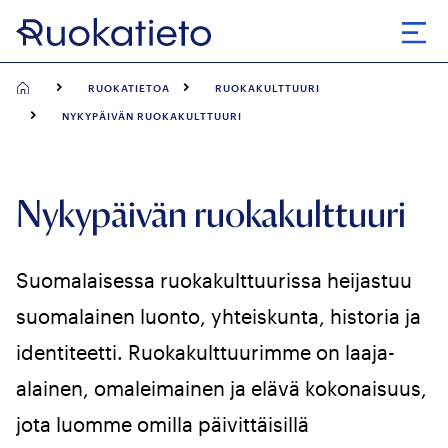
Siirry
suoraan
Avaa
sisältöön
RUOKATIETOA
RUOKAKULTTUURI
NYKYPÄIVÄN RUOKAKULTTUURI
Nykypäivän ruokakulttuuri
Suomalaisessa ruokakulttuurissa heijastuu
suomalainen luonto, yhteiskunta, historia ja
identiteetti. Ruokakulttuurimme on laaja-
alainen, omaleimainen ja elävä kokonaisuus,
jota luomme omilla päivittäisillä