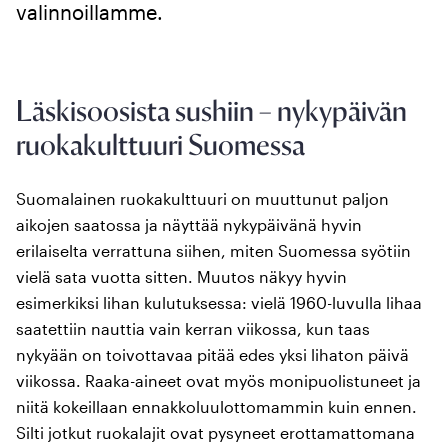
valinnoillamme.
Läskisoosista sushiin – nykypäivän
ruokakulttuuri Suomessa
Suomalainen ruokakulttuuri on muuttunut paljon
aikojen saatossa ja näyttää nykypäivänä hyvin
erilaiselta verrattuna siihen, miten Suomessa syötiin
vielä sata vuotta sitten. Muutos näkyy hyvin
esimerkiksi lihan kulutuksessa: vielä 1960-luvulla lihaa
saatettiin nauttia vain kerran viikossa, kun taas
nykyään on toivottavaa pitää edes yksi lihaton päivä
viikossa. Raaka-aineet ovat myös monipuolistuneet ja
niitä kokeillaan ennakkoluulottomammin kuin ennen.
Silti jotkut ruokalajit ovat pysyneet erottamattomana