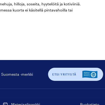
huja, hilloja, soseita, hyytelöitä ja kotiviiniä.
essa kuorta ei käsitellä pintavahoilla tai
 Suomesta -merkki
ETSI YRITYSTÄ
Materiaalipankki
Ruokatieto