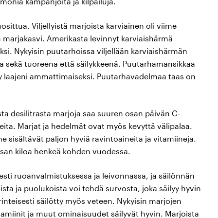
monia kampanjoita ja kilpailuja.
ittua. Viljellyistä marjoista karviainen oli viime
 marjakasvi. Amerikasta levinnyt karviaishärmä
ksi. Nykyisin puutarhoissa viljellään karviaishärmän
rja sekä tuoreena että säilykkeenä. Puutarhamansikkaa
ely laajeni ammattimaiseksi. Puutarhavadelmaa taas on
sta desilitrasta marjoja saa suuren osan päivän C-
neita. Marjat ja hedelmät ovat myös kevyttä välipalaa.
ne sisältävät paljon hyviä ravintoaineita ja vitamiineja.
an kiloa henkeä kohden vuodessa.
esti ruoanvalmistuksessa ja leivonnassa, ja säilönnän
ista ja puolukoista voi tehdä survosta, joka säilyy hyvin
rinteisesti säilötty myös veteen. Nykyisin marjojen
amiinit ja muut ominaisuudet säilyvät hyvin. Marjoista