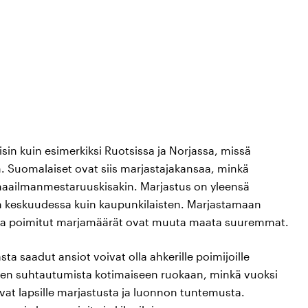
in kuin esimerkiksi Ruotsissa ja Norjassa, missä
n. Suomalaiset ovat siis marjastajakansaa, minkä
n maailmanmestaruuskisakin. Marjastus on yleensä
 keskuudessa kuin kaupunkilaisten. Marjastamaan
ssa poimitut marjamäärät ovat muuta maata suuremmat.
ta saadut ansiot voivat olla ahkerille poimijoille
ien suhtautumista kotimaiseen ruokaan, minkä vuoksi
tavat lapsille marjastusta ja luonnon tuntemusta.