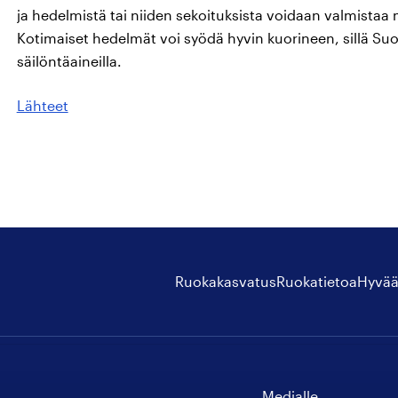
ja hedelmistä tai niiden sekoituksista voidaan valmistaa me
Kotimaiset hedelmät voi syödä hyvin kuorineen, sillä Suom
säilöntäaineilla.
Lähteet
Ruokakasvatus
Ruokatietoa
Hyvää
Medialle