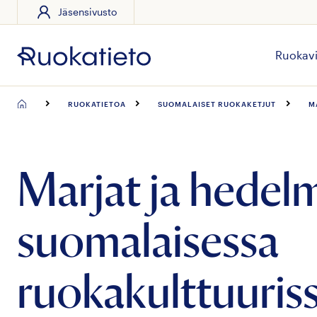
Jäsensivusto
Siirry
suoraan
sisältöön
Ruokavi
RUOKATIETOA
SUOMALAISET RUOKAKETJUT
M
Marjat ja hedel
suomalaisessa
ruokakulttuuris