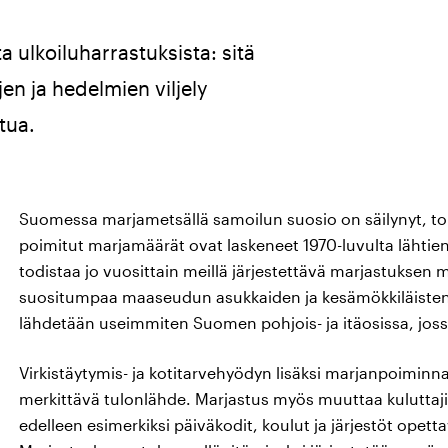
 ulkoiluharrastuksista: sitä
jen ja hedelmien viljely
tua.
Suomessa marjametsällä samoilun suosio on säilynyt, tois
poimitut marjamäärät ovat laskeneet 1970-luvulta lähtie
todistaa jo vuosittain meillä järjestettävä marjastukse
suositumpaa maaseudun asukkaiden ja kesämökkiläisten
lähdetään useimmiten Suomen pohjois- ja itäosissa, jo
Virkistäytymis- ja kotitarvehyödyn lisäksi marjanpoiminnas
merkittävä tulonlähde. Marjastus myös muuttaa kuluttaj
edelleen esimerkiksi päiväkodit, koulut ja järjestöt opet