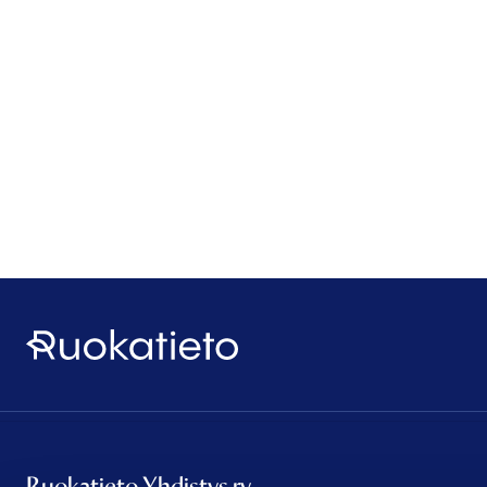
Ruokatieto
Ruokatieto Yhdistys ry