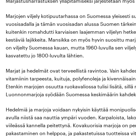
Marjastusharrastuksen ylläpitämiseksi järjestetään myös 
Marjojen viljely kotipuutarhassa on Suomessa yleisesti suos
vuosisadalla ja tämän vuosisadan alussa Suomen tärkein
kuitenkin romahdutti karviaisen laajemman viljelyn hetke
kestäviä lajikkeita. Mansikka on myös hyvin suosittu ma
on viljelty Suomessa kauan, mutta 1960-luvulla sen vilj
kasvatettu jo 1800-luvulta lähtien.
Marjat ja hedelmät ovat terveellistä ravintoa. Vain kahde
vitamiinin tarpeesta, kuituja, polyfenoleja ja kivennäisai
Etenkin marjojen osuutta ruokavaliossa tulisi lisätä, sillä 
Luonnonmarjoja syödään Suomessa keskimäärin kahdeks
Hedelmiä ja marjoja voidaan nykyisin käyttää monipuolis
avulla niistä saa nauttia ympäri vuoden. Karpaloista, lako
viileässä kannella peitettynä. Kovakuorisia marjoja on pe
pakastaminen on helppoa, ja pakastetuissa tuotteissa vit