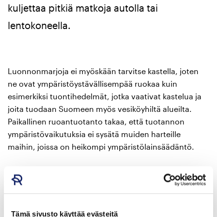
kuljettaa pitkiä matkoja autolla tai
lentokoneella.
Luonnonmarjoja ei myöskään tarvitse kastella, joten
ne ovat ympäristöystävällisempää ruokaa kuin
esimerkiksi tuontihedelmät, jotka vaativat kastelua ja
joita tuodaan Suomeen myös vesiköyhiltä alueilta.
Paikallinen ruoantuotanto takaa, että tuotannon
ympäristövaikutuksia ei sysätä muiden harteille
maihin, joissa on heikompi ympäristölainsäädäntö.
Kotimaisen marja- ja hedelmätuotannon vastuullisuus
koskee myös työntekijöiden oikeuksia: meillä
työehtosopimuksia noudatetaan ja työturvallisuudesta
huolehditaan. Suuri osa marjan- ja
Tämä sivusto käyttää evästeitä