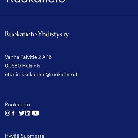
Ruokatieto Yhdistys ry
Vanha Talvitie 2 A 16
00580 Helsinki
etunimi.sukunimi@ruokatieto.fi
Ruokatieto
Seuraa
Seuraa
Seuraa
Seuraa
Seuraa
meitä
meitä
meitä
meitä
meitä
instagram
facebook
twitter
linkedin
youtube
Hyvää Suomesta