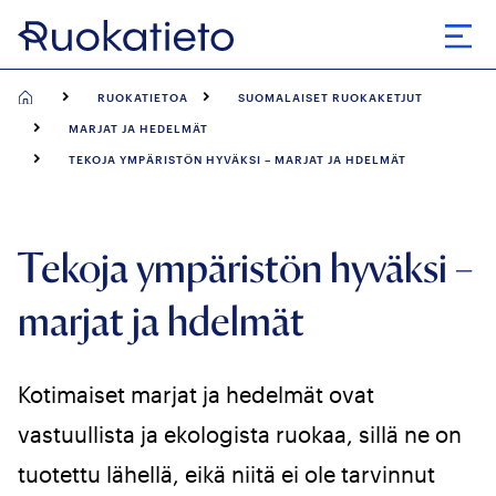
Siirry
suoraan
Avaa
sisältöön
RUOKATIETOA
SUOMALAISET RUOKAKETJUT
MARJAT JA HEDELMÄT
TEKOJA YMPÄRISTÖN HYVÄKSI – MARJAT JA HDELMÄT
Tekoja ympäristön hyväksi –
marjat ja hdelmät
Kotimaiset marjat ja hedelmät ovat
vastuullista ja ekologista ruokaa, sillä ne on
tuotettu lähellä, eikä niitä ei ole tarvinnut