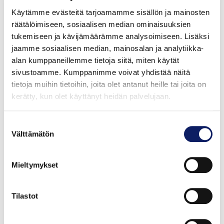
hedelmänviljelijöistä Suomessa noudattaa Laatutarha-
Käytämme evästeitä tarjoamamme sisällön ja mainosten
ohjeistoa. Sen mukaan marjojen ja hedelmien viljelyssä
räätälöimiseen, sosiaalisen median ominaisuuksien
ja poiminnassa tulee huomioida työntekijöiden hyvät
tukemiseen ja kävijämäärämme analysoimiseen. Lisäksi
työolot, tuotteiden turvallisuus ja mahdollisimman
jaamme sosiaalisen median, mainosalan ja analytiikka-
vähäinen ympäristökuormitus.
alan kumppaneillemme tietoja siitä, miten käytät
sivustoamme. Kumppanimme voivat yhdistää näitä
Suomessa kasvinsuojelu on pääasiassa integroitua
tietoja muihin tietoihin, joita olet antanut heille tai joita on
kasvinsuojelua, jossa suojelua tehdään vain todettuun
kerätty, kun olet käyttänyt heidän palvelujaan.
tarpeeseen. Kasvinsuojeluaineiden käyttö on tarkoin
säädeltyä ja vain Tukesin sallimia
Suostumuksen
kasvinsuojeluvalmisteita saa käyttää. Avainasemassa
Välttämätön
valinta
on myös kasvitautien- ja tuholaisten tarkkailu ja
ennaltaehkäisevät toimet, kuten viljelykierto ja hyvä
Mieltymykset
viljelyhygienia. Luonnonmarjat kasvavat ilman
lannoitusta, kastelua ja kasvinsuojeluaineita, minkä
Tilastot
vuoksi niissä ei ole lainkaan torjunta-ainejäämiä.
Tuotannon kestävyyttä edistetään muun muassa