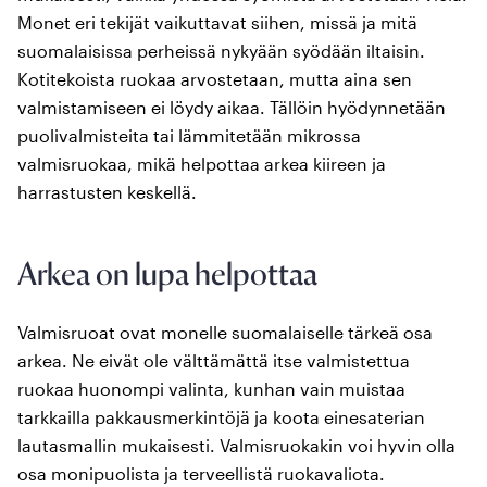
Monet eri tekijät vaikuttavat siihen, missä ja mitä
suomalaisissa perheissä nykyään syödään iltaisin.
Kotitekoista ruokaa arvostetaan, mutta aina sen
valmistamiseen ei löydy aikaa. Tällöin hyödynnetään
puolivalmisteita tai lämmitetään mikrossa
valmisruokaa, mikä helpottaa arkea kiireen ja
harrastusten keskellä.
Arkea on lupa helpottaa
Valmisruoat ovat monelle suomalaiselle tärkeä osa
arkea. Ne eivät ole välttämättä itse valmistettua
ruokaa huonompi valinta, kunhan vain muistaa
tarkkailla pakkausmerkintöjä ja koota einesaterian
lautasmallin mukaisesti. Valmisruokakin voi hyvin olla
osa monipuolista ja terveellistä ruokavaliota.