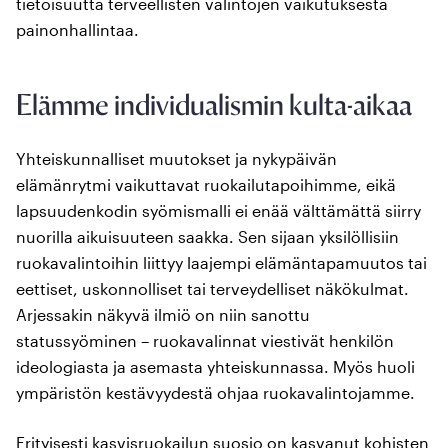
tietoisuutta terveellisten valintojen vaikutuksesta
painonhallintaa.
Elämme individualismin kulta-aikaa
Yhteiskunnalliset muutokset ja nykypäivän
elämänrytmi vaikuttavat ruokailutapoihimme, eikä
lapsuudenkodin syömismalli ei enää välttämättä siirry
nuorilla aikuisuuteen saakka. Sen sijaan yksilöllisiin
ruokavalintoihin liittyy laajempi elämäntapamuutos tai
eettiset, uskonnolliset tai terveydelliset näkökulmat.
Arjessakin näkyvä ilmiö on niin sanottu
statussyöminen – ruokavalinnat viestivät henkilön
ideologiasta ja asemasta yhteiskunnassa. Myös huoli
ympäristön kestävyydestä ohjaa ruokavalintojamme.
Erityisesti kasvisruokailun suosio on kasvanut kohisten