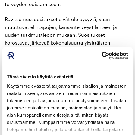
terveyden edistämiseen.
Ravitsemussuositukset eivät ole pysyviä, vaan
muuttuvat elintapojen, kansanterveystilanteen ja
uuden tutkimustiedon mukaan. Suositukset
korostavat järkevää kokonaisuutta yksittäisten
ruokavalioiden, aterioiden tai ruoka-aineiden sijaan.
Kaikkea voi siis syödä, mutta on ratkaisevaa kuinka
paljon ja kuinka usein syödään. Ateriatasolla
ravitsemussuosituksia noudatetaan lähinnä julkisessa
Tämä sivusto käyttää evästeitä
ruokailussa kuten kouluissa.
Käytämme evästeitä tarjoamamme sisällön ja mainosten
räätälöimiseen, sosiaalisen median ominaisuuksien
Suosituksen mukaisista, tyypillisistä pohjoismaisista
tukemiseen ja kävijämäärämme analysoimiseen. Lisäksi
ruoka-aineista koostettua ruokavaliota kutsutaan
jaamme sosiaalisen median, mainosalan ja analytiikka-
Itämeren ruokavalioksi. Ruokavalio korostaa kasvisten
alan kumppaneillemme tietoja siitä, miten käytät
käyttöä ja sisältää erityisesti metsämarjoja,
sivustoamme. Kumppanimme voivat yhdistää näitä
kaalikasveja, kalaa, riistaa ja rypsiöljyä. Sitä
tietoja muihin tietoihin, joita olet antanut heille tai joita on