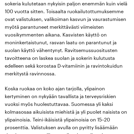
sokeria kulutetaan nykyisin paljon enemmän kuin vielä
100 vuotta sitten. Toisaalta ruokailutottumuksemme
ovat valistuksen, valikoiman kasvun ja vaurastumisen
myötä parantuneet merkittävästi viimeisten
vuosikymmenten aikana. Kasvisten käyttö on
moninkertaistunut, rasvan laatu on parantunut ja
suolan käyttö vähentynyt. Ravitsemussuositusten
tavoitteena on laskea suolan ja sokerin kulutusta
edelleen sekä korostaa D-vitamiinin ja ravintokuidun
merkitystä ravinnossa.
Koska ruokaa on koko ajan tarjolla, ylipainon
kertyminen on nykyään tavallista ja terveysriskien
vuoksi myös huolestuttavaa. Suomessa yli kaksi
kolmasosaa aikuisista miehistä ja yli puolet naisista on
ylipainoisia. Teini-ikäisistä ylipainoisia on 15–20
prosenttia. Valistuksen avulla on pyritty lisäämään