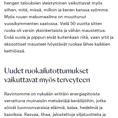
hengen talouksien yleistyminen vaikuttavat myös
siihen, mitä, missä, milloin ja kenen kanssa syömme.
Myös ruuan makumaailma on muuttunut
vuosikymmenten saatossa. Vielä 50 vuotta sitten
ruoka oli varsin yksinkertaista ja vähän maustettua.
Enää suola ja pippuri eivät kuitenkaan riitä, vaan yrtit ja
eksoottiset mausteet höystävät ruokaa lähes kaikkien
keittiöissä.
Uudet ruokailutottumukset
vaikuttavat myös terveyteen
Ravintomme on nykyään erittäin energiapitoista
verrattuna muinaisiin metsästäjä-keräilijöihin, jotka
söivät luonnonvaraisia eläimiä, kalaa, hedelmiä ja
kasviksia. Rasvaa, lihaa, jalostettuja viljatuotteita ja