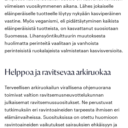
viimeisen vuosikymmenen aikana. Lähes jokaiselle
eläinperäiselle tuotteelle löytyy nykyään kasviperäinen
vastine. Myös veganismi, eli pidättäytyminen kaikista
eläinperäisistä tuotteista, on kasvattanut suosiotaan
Suomessa. Lihansyöntikulttuurin muutoksesta
huolimatta perinteitä vaalitaan ja vanhoista
perinteisistä ruokalajeista valmistetaan kasvisversioita.
Helppoa ja ravitsevaa arkiruokaa
Terveellisen arkiruokailun virallisena ohjenuorana
toimivat valtion ravitsemusneuvottelukunnan
julkaisemat ravitsemussuositukset. Ne perustuvat
tutkimuksiin eri ravintoaineiden tarpeesta ihmisen eri
elämänvaiheissa. Suosituksissa on otettu huomioon
ravintoaineiden vaikutukset sairauksien ehkäisyyn ja