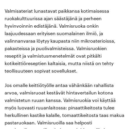
Valmisateriat lunastavat paikkansa kotimaisessa
ruokakulttuurissa ajan säästäjänä ja perheen
hyvinvoinnin edistäjänä. Valmisruoka onkin
laajuudessaan erityisen suomalainen ilmiö, ja
valinnanvaraa löytyy kaupasta niin mikroaterioissa,
pakasteissa ja puolivalmisteissa. Valmisruokien
reseptit ja valmistusmenetelmät ovat pitkälti
kotikeittiöreseptien kaltaisia, mutta niistä on tehty
teollisuuteen sopivat sovellukset.
Jos omalle keittiötyölle antaa vähänkään rahallista
arvoa, valmisruoat kestävät hintavertailun kotona
valmistetun ruuan kanssa. Valmisruokia voi käyttää
myös luovasti ruuanlaitossa: pinaattikeitosta tulee
herkullinen kastike kalalle, tomaattikeitosta taas makua
pastaruokaan. Valmisruoilla saa helposti