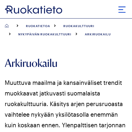
Siirry
suoraan
Avaa
sisältöön
RUOKATIETOA
RUOKAKULTTUURI
NYKYPÄIVÄN RUOKAKULTTUURI
ARKIRUOKAILU
Arkiruokailu
Muuttuva maailma ja kansainväliset trendit
muokkaavat jatkuvasti suomalaista
ruokakulttuuria. Käsitys arjen perusruoasta
vaihtelee nykyään yksilötasolla enemmän
kuin koskaan ennen. Ylenpalttisen tarjonnan