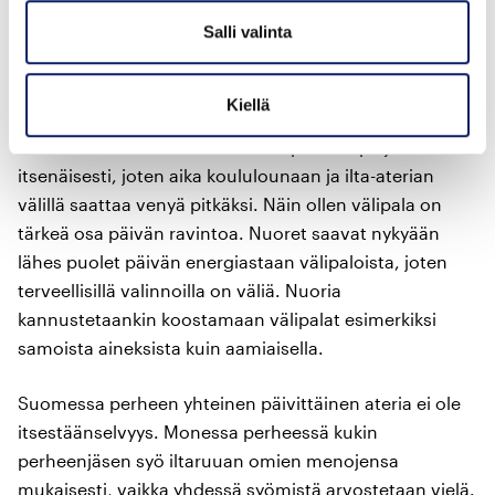
terveysvaikutteiset elintarvikkeet ovatkin usein juuri
Salli valinta
aamiaistuotteita: maitohappobakteeria sisältävät
jogurtit, vähärasvaiset maitotuotteet ja kolesterolia
alentava margariini.
Kiellä
Suomalaiset nuoret viettävät iltapäivisin paljon aikaa
itsenäisesti, joten aika koululounaan ja ilta-aterian
välillä saattaa venyä pitkäksi. Näin ollen välipala on
tärkeä osa päivän ravintoa. Nuoret saavat nykyään
lähes puolet päivän energiastaan välipaloista, joten
terveellisillä valinnoilla on väliä. Nuoria
kannustetaankin koostamaan välipalat esimerkiksi
samoista aineksista kuin aamiaisella.
Suomessa perheen yhteinen päivittäinen ateria ei ole
itsestäänselvyys. Monessa perheessä kukin
perheenjäsen syö iltaruuan omien menojensa
mukaisesti, vaikka yhdessä syömistä arvostetaan vielä.