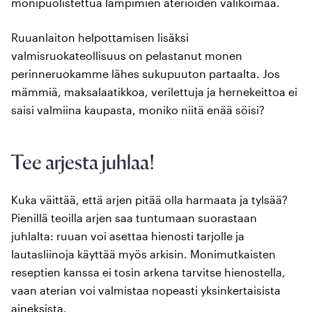
monipuolistettua lämpimien aterioiden valikoimaa.
Ruuanlaiton helpottamisen lisäksi
valmisruokateollisuus on pelastanut monen
perinneruokamme lähes sukupuuton partaalta. Jos
mämmiä, maksalaatikkoa, verilettuja ja hernekeittoa ei
saisi valmiina kaupasta, moniko niitä enää söisi?
Tee arjesta juhlaa!
Kuka väittää, että arjen pitää olla harmaata ja tylsää?
Pienillä teoilla arjen saa tuntumaan suorastaan
juhlalta: ruuan voi asettaa hienosti tarjolle ja
lautasliinoja käyttää myös arkisin. Monimutkaisten
reseptien kanssa ei tosin arkena tarvitse hienostella,
vaan aterian voi valmistaa nopeasti yksinkertaisista
aineksista.