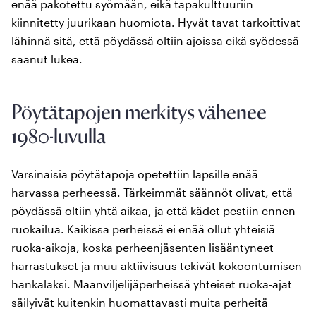
enää pakotettu syömään, eikä tapakulttuuriin
kiinnitetty juurikaan huomiota. Hyvät tavat tarkoittivat
lähinnä sitä, että pöydässä oltiin ajoissa eikä syödessä
saanut lukea.
Pöytätapojen merkitys vähenee
1980-luvulla
Varsinaisia pöytätapoja opetettiin lapsille enää
harvassa perheessä. Tärkeimmät säännöt olivat, että
pöydässä oltiin yhtä aikaa, ja että kädet pestiin ennen
ruokailua. Kaikissa perheissä ei enää ollut yhteisiä
ruoka-aikoja, koska perheenjäsenten lisääntyneet
harrastukset ja muu aktiivisuus tekivät kokoontumisen
hankalaksi. Maanviljelijäperheissä yhteiset ruoka-ajat
säilyivät kuitenkin huomattavasti muita perheitä