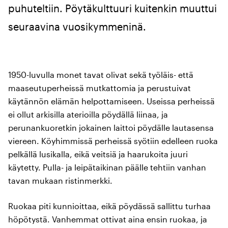
puhuteltiin. Pöytäkulttuuri kuitenkin muuttui
seuraavina vuosikymmeninä.
1950-luvulla monet tavat olivat sekä työläis- että
maaseutuperheissä mutkattomia ja perustuivat
käytännön elämän helpottamiseen. Useissa perheissä
ei ollut arkisilla aterioilla pöydällä liinaa, ja
perunankuoretkin jokainen laittoi pöydälle lautasensa
viereen. Köyhimmissä perheissä syötiin edelleen ruoka
pelkällä lusikalla, eikä veitsiä ja haarukoita juuri
käytetty. Pulla- ja leipätaikinan päälle tehtiin vanhan
tavan mukaan ristinmerkki.
Ruokaa piti kunnioittaa, eikä pöydässä sallittu turhaa
höpötystä. Vanhemmat ottivat aina ensin ruokaa, ja