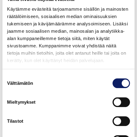
aamuisin, päivisin ja iltaisin, ja etenkin lapset ja nuoret
Käytämme evästeitä tarjoamamme sisällön ja mainosten
saattoivat juoda sitä vuorokauden aikana varsin
räätälöimiseen, sosiaalisen median ominaisuuksien
runsaasti. Myös pullia ja leivonnaisia nautittiin paljon,
tukemiseen ja kävijämäärämme analysoimiseen. Lisäksi
ja jälkiruuat yleistyivät kaikissa yhteiskuntaluokissa.
jaamme sosiaalisen median, mainosalan ja analytiikka-
alan kumppaneillemme tietoja siitä, miten käytät
sivustoamme. Kumppanimme voivat yhdistää näitä
Erot tasoittuvat 1960- ja 1970-luvuilla
tietoja muihin tietoihin, joita olet antanut heille tai joita on
kerätty, kun olet käyttänyt heidän palvelujaan.
Suomalainen tapakulttuuri yhtenäistyi merkittävästi
Suostumuksen
1960- ja 1970-luvuilla. Erot maaseutu-, työläis- ja
Välttämätön
valinta
keskiluokan perheiden ruokailutavoissa tasoittuivat.
Tapakasvatus oli kuitenkin erittäin vaihtelevaa
perheestä toiseen. Joissakin perheissä tavoilla ei ollut
Mieltymykset
niin väliä, mutta toisissa säännöt olivat hyvinkin
tiukkoja. Vielä 1960-luvulla monessa perheessä
Tilastot
opetettiin lapsille, että pöydässä oli oltava ajoissa
paikalla, ruoka oli syötävä hillitysti, lautanen piti syödä