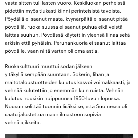
vasta sitten tuli lasten vuoro. Keskiluokan perheissä
pidettiin myös tiukasti kiinni perinteisistä tavoista.
Pöydällä ei saanut maata, kyynärpäitä ei saanut pitää
pöydällä, ruoka suussa ei saanut puhua eikä veistä
laittaa suuhun. Pöydässä käytettiin yleensä liinaa sekä
arkisin että pyhäisin. Perunankuoria ei saanut laittaa
pöydälle, vaan niitä varten oli oma astia.
Ruokakulttuuri muuttui sodan jälkeen
yltäkylläisempään suuntaan. Sokerin, lihan ja
maitotaloustuotteiden kulutus kasvoi voimakkaasti, ja
vehnää kulutettiin jo enemmän kuin ruista. Vehnän
kulutus nousikin huippuunsa 1950-luvun lopussa.
Nousun selittää tuonnin lisäksi se, että Suomessa oli
saatu jalostettua maan ilmastoon sopivia
vehnälajikkeita.