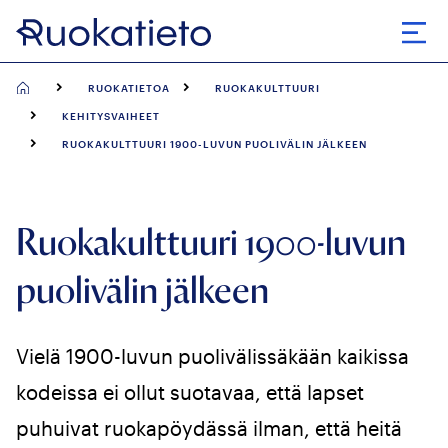
Siirry
suoraan
Avaa
sisältöön
RUOKATIETOA
RUOKAKULTTUURI
KEHITYSVAIHEET
RUOKAKULTTUURI 1900-LUVUN PUOLIVÄLIN JÄLKEEN
Ruokakulttuuri 1900-luvun
puolivälin jälkeen
Vielä 1900-luvun puolivälissäkään kaikissa
kodeissa ei ollut suotavaa, että lapset
puhuivat ruokapöydässä ilman, että heitä