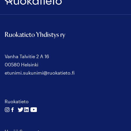
Ruokatieto
Ruokatieto Yhdistys ry
Vanha Talvitie 2 A 16
00580 Helsinki
etunimi.sukunimi@ruokatieto.fi
Ruokatieto
Seuraa
Seuraa
Seuraa
Seuraa
Seuraa
meitä
meitä
meitä
meitä
meitä
instagram
facebook
twitter
linkedin
youtube