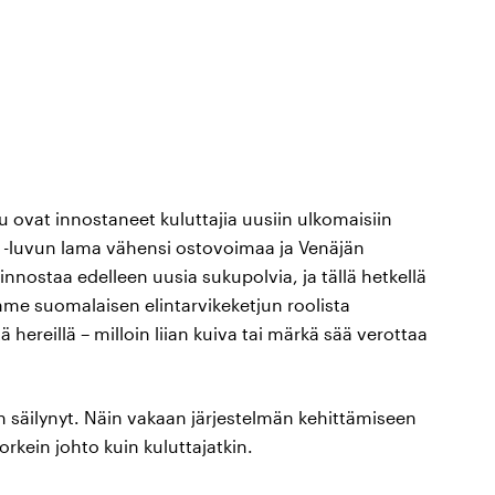
ovat innostaneet kuluttajia uusiin ulkomaisiin
90 -luvun lama vähensi ostovoimaa ja Venäjän
innostaa edelleen uusia sukupolvia, ja tällä hetkellä
e suomalaisen elintarvikeketjun roolista
ereillä – milloin liian kuiva tai märkä sää verottaa
n säilynyt. Näin vakaan järjestelmän kehittämiseen
orkein johto kuin kuluttajatkin.