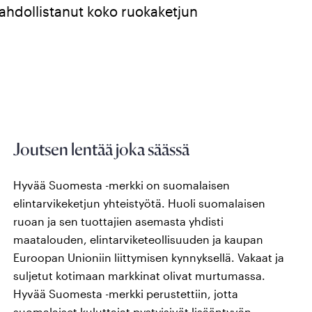
ahdollistanut koko ruokaketjun
Joutsen lentää joka säässä
Hyvää Suomesta -merkki on suomalaisen
elintarvikeketjun yhteistyötä. Huoli suomalaisen
ruoan ja sen tuottajien asemasta yhdisti
maatalouden, elintarviketeollisuuden ja kaupan
Euroopan Unioniin liittymisen kynnyksellä. Vakaat ja
suljetut kotimaan markkinat olivat murtumassa.
Hyvää Suomesta -merkki perustettiin, jotta
suomalaiset kuluttajat pystyisivät lisääntyvän