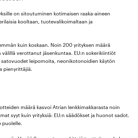
tyksille on sitoutuminen kotimaisen raaka-aineen
erilaisia kooltaan, tuotevalikoimaltaan ja
nemmän kuin koskaan. Noin 200 yrityksen määrä
välillä verottanut jäsenkuntaa. EU:n sokerikiintiöt
t satovuodet leipomoita, neonikotonoidien käytön
 pienyrittäjiä.
tteiden määrä kasvoi Atrian lenkkimakkarasta noin
amat syyt kuin yrityksiä: EU:n säädökset ja huonot sadot.
 puolelle.