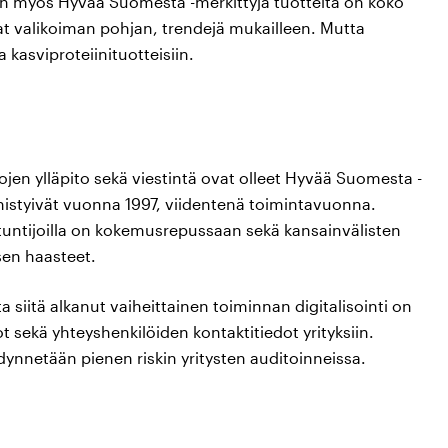
n myös Hyvää Suomesta -merkittyjä tuotteita on koko
t valikoiman pohjan, trendejä mukailleen. Mutta
asviproteiinituotteisiin.
tojen ylläpito sekä viestintä ovat olleet Hyvää Suomesta -
nistyivät vuonna 1997, viidentenä toimintavuonna.
antuntijoilla on kokemusrepussaan sekä kansainvälisten
sen haasteet.
ta siitä alkanut vaiheittainen toiminnan digitalisointi on
t sekä yhteyshenkilöiden kontaktitiedot yrityksiin.
nnetään pienen riskin yritysten auditoinneissa.