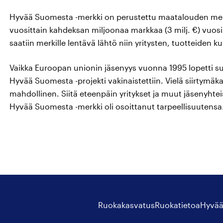
Hyvää Suomesta -merkki on perustettu maatalouden menek
vuosittain kahdeksan miljoonaa markkaa (3 milj. €) vuosi
saatiin merkille lentävä lähtö niin yritysten, tuotteiden
Vaikka Euroopan unionin jäsenyys vuonna 1995 lopetti su
Hyvää Suomesta -projekti vakinaistettiin. Vielä siirtymäk
mahdollinen. Siitä eteenpäin yritykset ja muut jäsenyhtei
Hyvää Suomesta -merkki oli osoittanut tarpeellisuutensa
Ruokakasvatus
Ruokatietoa
Hyvää