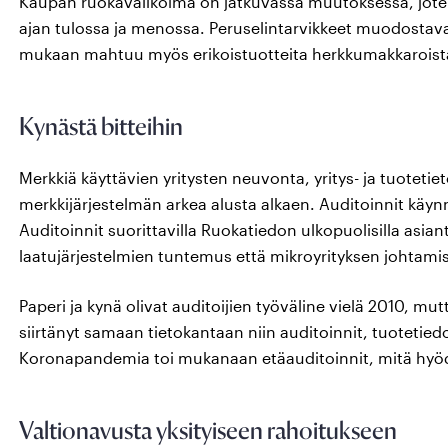
Kaupan ruokavalikoima on jatkuvassa muutoksessa, jote
ajan tulossa ja menossa. Peruselintarvikkeet muodostava
mukaan mahtuu myös erikoistuotteita herkkumakkaroista k
Kynästä bitteihin
Merkkiä käyttävien yritysten neuvonta, yritys- ja tuotetie
merkkijärjestelmän arkea alusta alkaen. Auditoinnit käyn
Auditoinnit suorittavilla Ruokatiedon ulkopuolisilla asi
laatujärjestelmien tuntemus että mikroyrityksen johtami
Paperi ja kynä olivat auditoijien työväline vielä 2010, mut
siirtänyt samaan tietokantaan niin auditoinnit, tuotetiedo
Koronapandemia toi mukanaan etäauditoinnit, mitä hyödy
Valtionavusta yksityiseen rahoitukseen