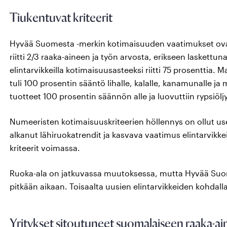
Tiukentuvat kriteerit
Hyvää Suomesta -merkin kotimaisuuden vaatimukset ovat 
riitti 2/3 raaka-aineen ja työn arvosta, erikseen laskettuna.
elintarvikkeilla kotimaisuusasteeksi riitti 75 prosenttia
tuli 100 prosentin sääntö lihalle, kalalle, kanamunalle ja
tuotteet 100 prosentin säännön alle ja luovuttiin rypsiölj
Numeeristen kotimaisuuskriteerien höllennys on ollut use
alkanut lähiruokatrendit ja kasvava vaatimus elintarvikk
kriteerit voimassa.
Ruoka-ala on jatkuvassa muutoksessa, mutta Hyvää Suomes
pitkään aikaan. Toisaalta uusien elintarvikkeiden kohdalla
Yritykset sitoutuneet suomalaiseen raaka-a