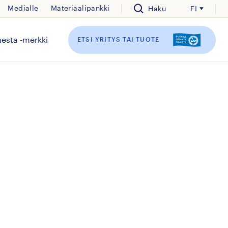
Medialle
Materiaalipankki
Haku
FI
esta -merkki
ETSI YRITYS TAI TUOTE