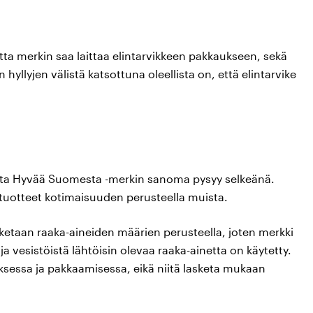
ta merkin saa laittaa elintarvikkeen pakkaukseen, sekä
llyjen välistä katsottuna oleellista on, että elintarvike
, jotta Hyvää Suomesta -merkin sanoma pysyy selkeänä.
t tuotteet kotimaisuuden perusteella muista.
etaan raaka-aineiden määrien perusteella, joten merkki
a vesistöistä lähtöisin olevaa raaka-ainetta on käytetty.
sessa ja pakkaamisessa, eikä niitä lasketa mukaan