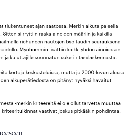
tiukentuneet ajan saatossa. Merkin alkutaipaleella
 Sitten siirryttiin raaka-aineiden määriin ja kaikilla
. Maailmalla riehuneen nautojen bse-taudin seurauksena
 maidolle. Myöhemmin lisättiin kaikki yhden aineisosan
yn ja kuluttajille suunnatun sokerin taselaskennasta.
ita kertoja keskusteluissa, mutta jo 2000-luvun alussa
eiden alkuperätiedosta on pitänyt hyväksi havaitut
ta -merkin kriteereitä ei ole ollut tarvetta muuttaa
 kriteeritulkinnat vaativat joskus pitkääkin pohdintaa.
ineeseen