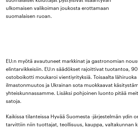
ulkomaisen valikoiman joukosta erottamaan
suomalaisen ruoan.
EU:n myötä avautuneet markkinat ja gastronomian nousu 
elintarvikkeisiin. EU:n säädökset rajoittivat tuotantoa, 
ostoboikotti moukaroi vientiyrityksiä. Toisaalta lähiruoka 
ilmastonmuutos ja Ukrainan sota muokkaavat käsitystämm
yhteiskunnassamme. Lisäksi pohjoinen luonto pitää meitä h
satoja.
Kaikissa tilanteissa Hyvää Suomesta -järjestelmän ydin o
tarvittiin niin tuottajat, teollisuus, kauppa, valtakunnan k