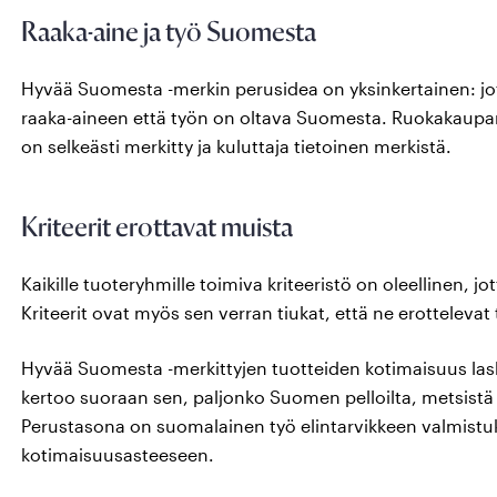
Raaka-aine ja työ Suomesta
Hyvää Suomesta -merkin perusidea on yksinkertainen: jot
raaka-aineen että työn on oltava Suomesta. Ruokakaupan hy
on selkeästi merkitty ja kuluttaja tietoinen merkistä.
Kriteerit erottavat muista
Kaikille tuoteryhmille toimiva kriteeristö on oleellinen
Kriteerit ovat myös sen verran tiukat, että ne erotteleva
Hyvää Suomesta -merkittyjen tuotteiden kotimaisuus lask
kertoo suoraan sen, paljonko Suomen pelloilta, metsistä j
Perustasona on suomalainen työ elintarvikkeen valmistuk
kotimaisuusasteeseen.