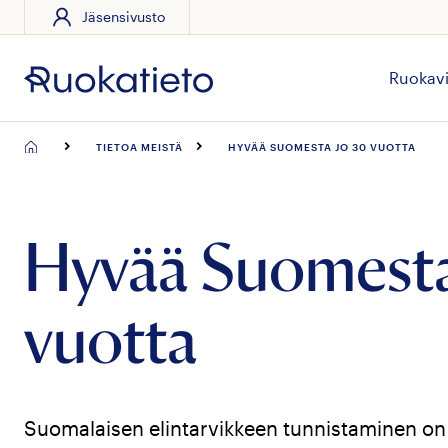
Jäsensivusto
Siirry
suoraan
sisältöön
Ruokavi
TIETOA MEISTÄ
HYVÄÄ SUOMESTA JO 30 VUOTTA
Hyvää Suomesta
vuotta
Suomalaisen elintarvikkeen tunnistaminen on