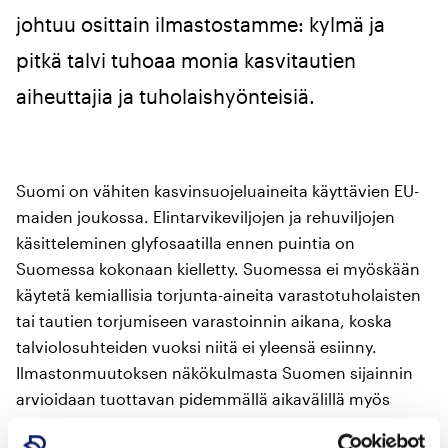
johtuu osittain ilmastostamme: kylmä ja
pitkä talvi tuhoaa monia kasvitautien
aiheuttajia ja tuholaishyönteisiä.
Suomi on vähiten kasvinsuojeluaineita käyttävien EU-
maiden joukossa. Elintarvikeviljojen ja rehuviljojen
käsitteleminen glyfosaatilla ennen puintia on
Suomessa kokonaan kielletty. Suomessa ei myöskään
käytetä kemiallisia torjunta-aineita varastotuholaisten
tai tautien torjumiseen varastoinnin aikana, koska
talviolosuhteiden vuoksi niitä ei yleensä esiinny.
Ilmastonmuutoksen näkökulmasta Suomen sijainnin
arvioidaan tuottavan pidemmällä aikavälillä myös
muita hyötyjä.