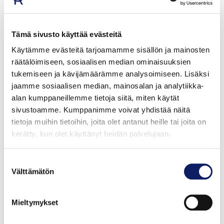
Maaperämme ja vesistömme ovat kansainvälisesti
verrattuna puhtaita muun muassa raskasmetallien ja
Tämä sivusto käyttää evästeitä
lääkejäämien suhteen. Puhdas maaperä ja runsaat ja
Käytämme evästeitä tarjoamamme sisällön ja mainosten
hyvälaatuiset vesivarat luovat siis kasvualustan
räätälöimiseen, sosiaalisen median ominaisuuksien
puhtaille ja laadukkaille viljoille. Viljelyssä maa onkin
tukemiseen ja kävijämäärämme analysoimiseen. Lisäksi
tuotannontekijöistä tärkein. Sen kasvukunnosta, eli
jaamme sosiaalisen median, mainosalan ja analytiikka-
rakenteesta, multavuudesta, vesitaloudesta,
alan kumppaneillemme tietoja siitä, miten käytät
huolehtiminen vaikuttaa suoraan kasvien kykyyn
sivustoamme. Kumppanimme voivat yhdistää näitä
kasvaa ja sitoa maaperässä olevia aineita. Mitä
tietoja muihin tietoihin, joita olet antanut heille tai joita on
paremmin kasvit kasvavat, sitä enemmän ne pystyvät
kerätty, kun olet käyttänyt heidän palvelujaan.
sitomaan ilman hiilidioksidia ja muuttamaan sitä
orgaaniseksi aineeksi.
Suostumuksen
Välttämätön
valinta
Monilla viljelymenetelmillä peltomaat menettävät
hiilivarastoja sen sijaan, että ne varastoisivat hiiltä.
Mieltymykset
Hiiliviljelyn onkin todettu olevan tehokas tapa
vähentää hiilidioksidipäästöjä. Se tarkoittaa niitä