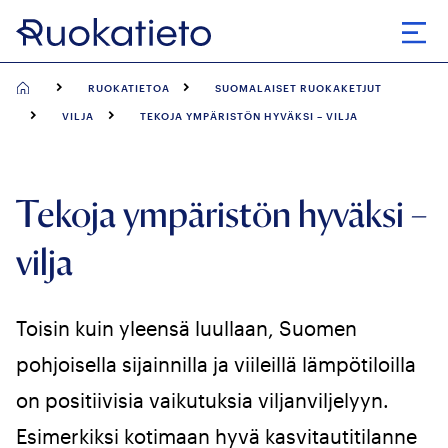
Siirry
suoraan
Avaa
sisältöön
RUOKATIETOA
SUOMALAISET RUOKAKETJUT
VILJA
TEKOJA YMPÄRISTÖN HYVÄKSI – VILJA
Tekoja ympäristön hyväksi –
vilja
Toisin kuin yleensä luullaan, Suomen
pohjoisella sijainnilla ja viileillä lämpötiloilla
on positiivisia vaikutuksia viljanviljelyyn.
Esimerkiksi kotimaan hyvä kasvitautitilanne