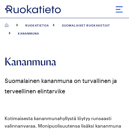
Siirry
suoraan
Avaa
sisältöön
RUOKATIETOA
SUOMALAISET RUOKAKETJUT
KANANMUNA
Kananmuna
Suomalainen kananmuna on turvallinen ja
terveellinen elintarvike
Kotimaisesta kananmunahyllystä löytyy runsaasti
valinnanvaraa. Monipuolisuutensa lisäksi kananmuna