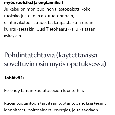
myös ruotsiksi ja englanniksi)
Julkaisu on monipuolinen tilastopaketti koko
ruokaketjusta, niin alkutuotannosta,
elintarviketeollisuudesta, kaupasta kuin ruuan
kulutuksestakin. Uusi Tietohaarukka julkaistaan
syksyisin.
Pohdintatehtäviä (käytettävissä
soveltuvin osin myös opetuksessa)
Tehtävä 1:
Perehdy tämän koulutusosion luentoihin.
Ruoantuotantoon tarvitaan tuotantopanoksia (esim.
lannoitteet, polttoaineet, energia), joita saadaan