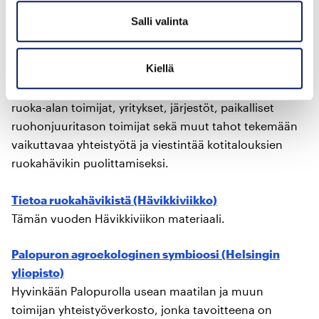
Salli valinta
Hävikkifoorumi (Kuluttajaliitto)
Kuluttajaliiton koordinoima kansallinen Hävikkifoorumi
Kiellä
(2020–2023) pyrkii olemaan Suomen suurin
ruokahävikkihanke kokoamalla kaikki kiinnostuneet
ruoka-alan toimijat, yritykset, järjestöt, paikalliset
ruohonjuuritason toimijat sekä muut tahot tekemään
vaikuttavaa yhteistyötä ja viestintää kotitalouksien
ruokahävikin puolittamiseksi.
Tietoa ruokahävikistä (Hävikkiviikko)
Tämän vuoden Hävikkiviikon materiaali.
Palopuron agroekologinen symbioosi (Helsingin
yliopisto)
Hyvinkään Palopurolla usean maatilan ja muun
toimijan yhteistyöverkosto, jonka tavoitteena on