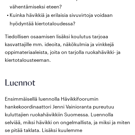
vähentämiseksi eteen?
Kuinka hävikkiä ja erilaisia sivuvirtoja voidaan
hyödyntää kiertotaloudessa?
Tiedollisen osaamisen lisäksi koulutus tarjoaa
kasvattajille mm. ideoita, näkökulmia ja vinkkejä
oppimateriaaleista, joita on tarjolla ruokahävikki- ja
kiertotalousteeman.
Luennot
Ensimmäisellä luennolla Hävikkifoorumin
hankekoordinaattori Jenni Vainioranta pureutuu
kuluttajien ruokahävikkiin Suomessa. Luennolla
selviää, miksi hävikki on ongelmallista, ja miksi ja miten
se pitää taklata. Lisäksi kuulemme