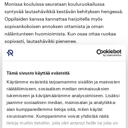
Monissa kouluissa seurataan kouluruokailussa
syntyvää lautashävikkiä kestävän kehityksen hengessä.
Oppilaiden kanssa kannattaa harjoitella myös
sopivankokoisen annoksen ottamista ja oman
näläntunteen huomioimista. Kun osaa ottaa ruokaa
sopivasti, lautashävikki pienenee.
Digioppitunti ruokahävikistä (Paulig)
Materiaalipaketin siitä, miten jokainen
voi konkreettisesti vähentää omaa hävikkiään ja
Tämä sivusto käyttää evästeitä
käyttää ruokahävikkilaskuria siinä apuna.
Käytämme evästeitä tarjoamamme sisällön ja mainosten
räätälöimiseen, sosiaalisen median ominaisuuksien
RuokaTutkaTuben Hävikkivälkky (Ruukku)
tukemiseen ja kävijämäärämme analysoimiseen. Lisäksi
Miten omilla pienillä teoilla voisi vähentää hävikkiä – eli
jaamme sosiaalisen median, mainosalan ja analytiikka-
olla laittamatta ruokaa roskiin? Dabi ja hävikkivälkky
alan kumppaneillemme tietoja siitä, miten käytät
Pinkku Pinsku pohtivat yhdessä, katso videolta!
sivustoamme. Kumppanimme voivat yhdistää näitä
tietoja muihin tietoihin, joita olet antanut heille tai joita on