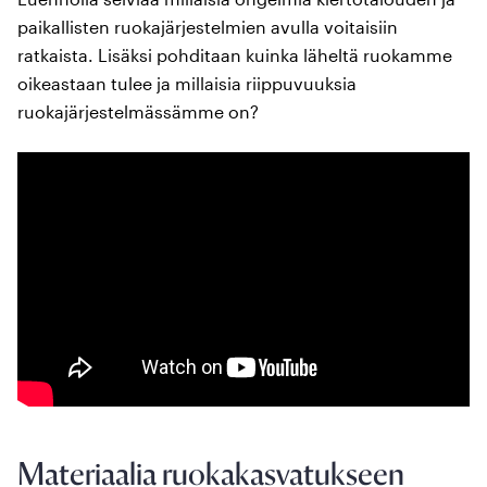
paikallisten ruokajärjestelmien avulla voitaisiin
ratkaista. Lisäksi pohditaan kuinka läheltä ruokamme
oikeastaan tulee ja millaisia riippuvuuksia
ruokajärjestelmässämme on?
Materiaalia ruokakasvatukseen