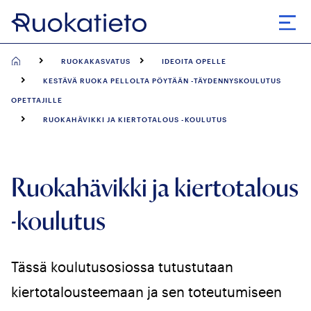
Siirry
suoraan
Avaa
sisältöön
RUOKAKASVATUS
IDEOITA OPELLE
KESTÄVÄ RUOKA PELLOLTA PÖYTÄÄN -TÄYDENNYSKOULUTUS
OPETTAJILLE
RUOKAHÄVIKKI JA KIERTOTALOUS -KOULUTUS
Ruokahävikki ja kiertotalous
-koulutus
Tässä koulutusosiossa tutustutaan
kiertotalousteemaan ja sen toteutumiseen