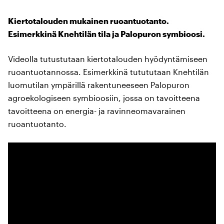
Kiertotalouden mukainen ruoantuotanto.
Esimerkkinä Knehtilän tila ja Palopuron symbioosi.
Videolla tutustutaan kiertotalouden hyödyntämiseen
ruoantuotannossa. Esimerkkinä tutututaan Knehtilän
luomutilan ympärillä rakentuneeseen Palopuron
agroekologiseen symbioosiin, jossa on tavoitteena
tavoitteena on energia- ja ravinneomavarainen
ruoantuotanto.