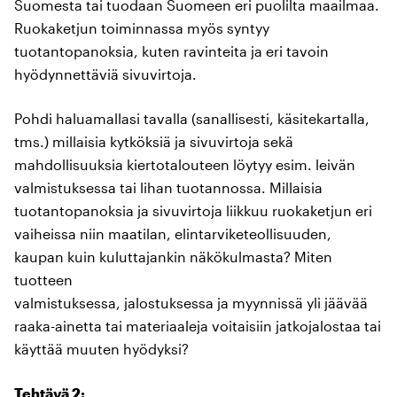
Suomesta tai tuodaan Suomeen eri puolilta maailmaa.
Ruokaketjun toiminnassa myös syntyy
tuotantopanoksia, kuten ravinteita ja eri tavoin
hyödynnettäviä sivuvirtoja.
Pohdi haluamallasi tavalla (sanallisesti, käsitekartalla,
tms.) millaisia kytköksiä ja sivuvirtoja sekä
mahdollisuuksia kiertotalouteen löytyy esim. leivän
valmistuksessa tai lihan tuotannossa. Millaisia
tuotantopanoksia ja sivuvirtoja liikkuu ruokaketjun eri
vaiheissa niin maatilan, elintarviketeollisuuden,
kaupan kuin kuluttajankin näkökulmasta? Miten
tuotteen
valmistuksessa, jalostuksessa ja myynnissä yli jäävää
raaka-ainetta tai materiaaleja voitaisiin jatkojalostaa tai
käyttää muuten hyödyksi?
Tehtävä 2: