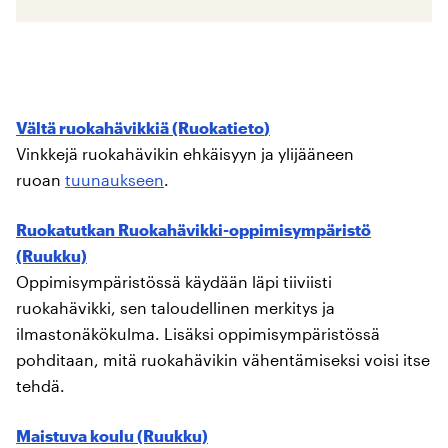
Vältä ruokahävikkiä (Ruokatieto
)
Vinkkejä ruokahävikin ehkäisyyn ja ylijääneen
ruoan
tuunaukseen
.
Ruokatutkan Ruokahävikki-oppimisympäristö
(Ruukku)
Oppimisympäristössä käydään läpi tiiviisti
ruokahävikki, sen taloudellinen merkitys ja
ilmastonäkökulma. Lisäksi oppimisympäristössä
pohditaan, mitä ruokahävikin vähentämiseksi voisi itse
tehdä.
Maistuva koulu (Ruukku)