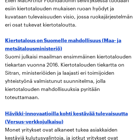
Ellen MacArthur Foundationin selvityksessä tuodaan
esiin kiertotalouden mukaisen ruoan hyödyt ja
kuvataan tulevaisuuden visio, jossa ruokajärjestelmän
eri osat tukevat kiertotaloutta.
Kiertotalous on Suomelle mahdollisuus (Maa- ja
metsätalousministeriö)
Suomi julkaisi maailman ensimmäinen kiertotalouden
tiekartan vuonna 2016. Kiertotalouden tiekartta on
Sitran, ministeriöiden ja laajasti eri toimijoiden
yhteistyönä valmistunut suunnitelma, jolla
kiertotalouden mahdollisuuksia pyritään
toteuttamaan.
Hävikki-innovaatioilla kohti kestävää tulevaisuutta
(Versus-verkkojulkaisu)
Monet yritykset ovat alkaneet tukea asiakkaiden
kestäviä kulutusvalintoja, ja jotkut yritykset ovat