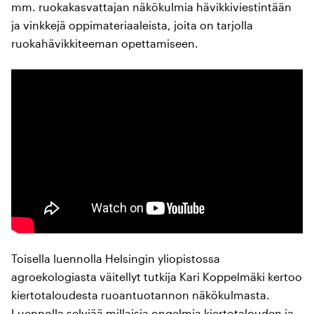
mm. ruokakasvattajan näkökulmia hävikkiviestintään
ja vinkkejä oppimateriaaleista, joita on tarjolla
ruokahävikkiteeman opettamiseen.
Toisella luennolla Helsingin yliopistossa
agroekologiasta väitellyt tutkija Kari Koppelmäki kertoo
kiertotaloudesta ruoantuotannon näkökulmasta.
Luennolla selviää millaisia ongelmia kiertotalouden ja