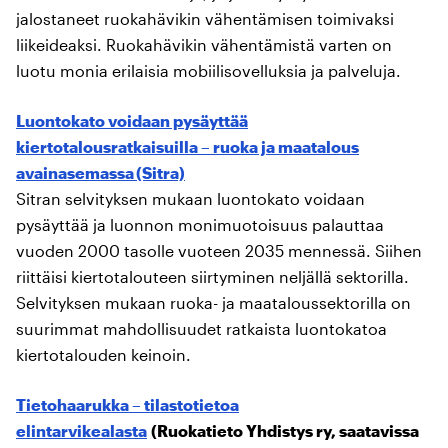
jalostaneet ruokahävikin vähentämisen toimivaksi
liikeideaksi. Ruokahävikin vähentämistä varten on
luotu monia erilaisia mobiilisovelluksia ja palveluja.
Luontokato voidaan pysäyttää
kiertotalousratkaisuilla – ruoka ja maatalous
avainasemassa (Sitra)
Sitran selvityksen mukaan luontokato voidaan
pysäyttää ja luonnon monimuotoisuus palauttaa
vuoden 2000 tasolle vuoteen 2035 mennessä. Siihen
riittäisi kiertotalouteen siirtyminen neljällä sektorilla.
Selvityksen mukaan ruoka- ja maataloussektorilla on
suurimmat mahdollisuudet ratkaista luontokatoa
kiertotalouden keinoin.
Tietohaarukka – tilastotietoa
elintarvikealasta
(Ruokatieto Yhdistys ry, saatavissa