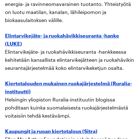
energia- ja ravinneomavarainen tuotanto. Yhteistyötä
on luotu maatilan, kanalan, lähileipomon ja
biokaasulaitoksen välille.
Elintarvikejäte- ja ruokahävikkiseuranta -hanke
(LUKE)
Elintarvikejäte- ja ruokahävikkiseuranta -hankkeessa
kehitetään kansallista elintarvikejätteen ja ruokahävikin
seurantajärjestelmää koko elintarvikeketjun osalta.
Kiertotalouden mukainen ruokajärjestelmä (Ruralia-
instituutti)
Helsingin yliopiston Ruralia-instituutin blogissa
pohditaan kuinka suomalaisesta ruokajärjestelmästä
voitaisiin tehdä kestävämpi.
Kaupungit ja ruoan kiertotalous (Sitra)