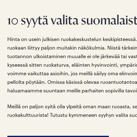
10 syytä valita suomalais
Hinta on usein julkisen ruokakeskustelun keskipisteessä
ruokaan liittyy paljon muitakin näkökulmia. Niistä tärkei
tuotannon ulkoistaminen muualle ei ole järkevää tai vast
kyseessä sitten ruokaturva, eläinten hyvinvointi, ympärist
voimme vaikuttaa asioihin, jos meillä säilyy oma elinvo
pellolta pöytään. Omissa käsissä olevaa ruoantuotanto
haluamaamme suuntaan meille parhaiten sopivilla tavoil
Meillä on paljon syitä olla ylpeitä oman maan ruoasta, se
ruokakulttuurista! Tutustu kymmeneen syyhyn valita su