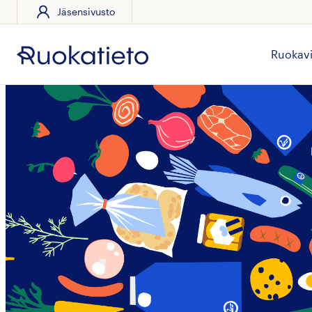
Jäsensivusto
Siirry
suoraan
sisältöön
Ruokavi