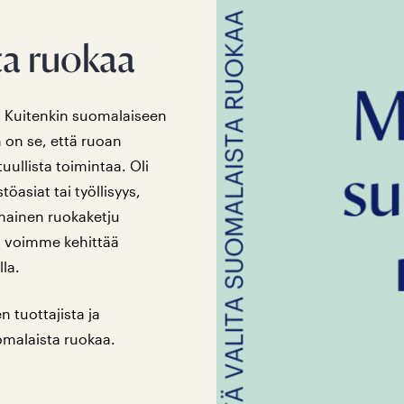
ta ruokaa
. Kuitenkin suomalaiseen
n on se, että ruoan
uullista toimintaa. Oli
öasiat tai työllisyys,
imainen ruokaketju
a voimme kehittää
la.
n tuottajista ja
omalaista ruokaa.