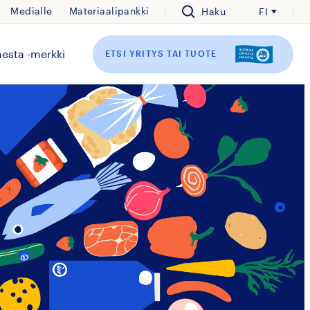
Medialle
Materiaalipankki
Haku
FI
esta -merkki
ETSI YRITYS TAI TUOTE