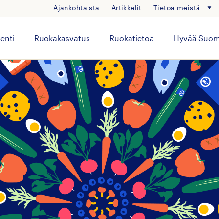
Ajankohtaista
Artikkelit
Tietoa meistä
enti
Ruokakasvatus
Ruokatietoa
Hyvää Suom