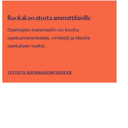
Ruokakasvatusta ammattilaisille
Opettajien materiaaliin on koottu
opetusmateriaaleja, vinkkejä ja ideoita
opetuksen tueksi.
TUTUSTU RUOKAKASVATUKSEEN