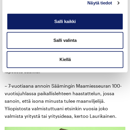
Silmusalaatti on moderni
Näytä tiedot
ensimmäisen sukupolven yritys
Salli kaikki
Helsinkiläisellä luomuviljelijä Samuli Laurikaisella ei ole
takanaan pitkää sukupolvien ketjua omalla alallaan,
Salli valinta
vaan hän perusti täysin uudenlaisen siemenestä
kasvatettuja versoja valmistavan yrityksensä
Silmusalaatin 13 vuotta sitten. Haave yrittäjyydestä
Kiellä
maatilalla kasvaneella Laurikaisella on kuitenkin ollut
lapsesta saakka.
– 7-vuotiaana annoin Säämingin Maamiesseuran 100-
vuotisjuhlassa paikallislehteen haastattelun, jossa
sanoin, että isona minusta tulee maanviljelijä.
Yliopistosta valmistuttuani etsinkin vuosia joko
valmista yritystä tai yritysideaa, kertoo Laurikainen.