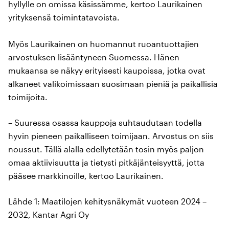
hyllylle on omissa käsissämme, kertoo Laurikainen
yrityksensä toimintatavoista.
Myös Laurikainen on huomannut ruoantuottajien
arvostuksen lisääntyneen Suomessa. Hänen
mukaansa se näkyy erityisesti kaupoissa, jotka ovat
alkaneet valikoimissaan suosimaan pieniä ja paikallisia
toimijoita.
– Suuressa osassa kauppoja suhtaudutaan todella
hyvin pieneen paikalliseen toimijaan. Arvostus on siis
noussut. Tällä alalla edellytetään tosin myös paljon
omaa aktiivisuutta ja tietysti pitkäjänteisyyttä, jotta
pääsee markkinoille, kertoo Laurikainen.
Lähde 1: Maatilojen kehitysnäkymät vuoteen 2024 –
2032, Kantar Agri Oy