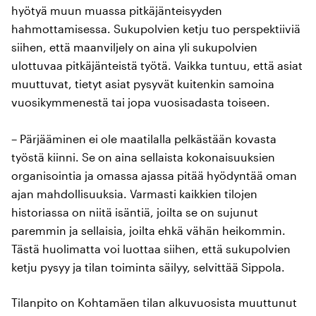
hyötyä muun muassa pitkäjänteisyyden
hahmottamisessa. Sukupolvien ketju tuo perspektiiviä
siihen, että maanviljely on aina yli sukupolvien
ulottuvaa pitkäjänteistä työtä. Vaikka tuntuu, että asiat
muuttuvat, tietyt asiat pysyvät kuitenkin samoina
vuosikymmenestä tai jopa vuosisadasta toiseen.
– Pärjääminen ei ole maatilalla pelkästään kovasta
työstä kiinni. Se on aina sellaista kokonaisuuksien
organisointia ja omassa ajassa pitää hyödyntää oman
ajan mahdollisuuksia. Varmasti kaikkien tilojen
historiassa on niitä isäntiä, joilta se on sujunut
paremmin ja sellaisia, joilta ehkä vähän heikommin.
Tästä huolimatta voi luottaa siihen, että sukupolvien
ketju pysyy ja tilan toiminta säilyy, selvittää Sippola.
Tilanpito on Kohtamäen tilan alkuvuosista muuttunut