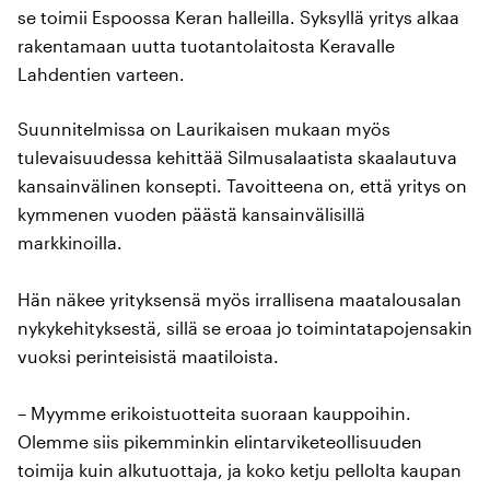
se toimii Espoossa Keran halleilla. Syksyllä yritys alkaa
rakentamaan uutta tuotantolaitosta Keravalle
Lahdentien varteen.
Suunnitelmissa on Laurikaisen mukaan myös
tulevaisuudessa kehittää Silmusalaatista skaalautuva
kansainvälinen konsepti. Tavoitteena on, että yritys on
kymmenen vuoden päästä kansainvälisillä
markkinoilla.
Hän näkee yrityksensä myös irrallisena maatalousalan
nykykehityksestä, sillä se eroaa jo toimintatapojensakin
vuoksi perinteisistä maatiloista.
– Myymme erikoistuotteita suoraan kauppoihin.
Olemme siis pikemminkin elintarviketeollisuuden
toimija kuin alkutuottaja, ja koko ketju pellolta kaupan