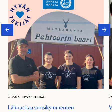
3.7.2026
2
HYVÄN TEKIJÄT
Lähiruokaa vuosikymmenten
V