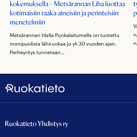
kokemuksella – Metsärannan Liha luottaa
t
kotimaisiin raaka-aineisiin ja perinteisiin
p
menetelmiin
V
r
Metsärannan tilalla Punkalaitumella on tuotettu
r
monipuolista lähiruokaa jo yli 30 vuoden ajan.
Perheyritys tunnetaan…
Ruokatieto
Ruokatieto Yhdistys ry