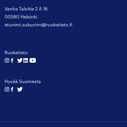
Vanha Talvitie 2 A 16
00580 Helsinki
etunimi.sukunimi@ruokatieto.fi
Ruokatieto
Seuraa
Seuraa
Seuraa
Seuraa
Seuraa
meitä
meitä
meitä
meitä
meitä
instagram
facebook
twitter
linkedin
youtube
Hyvää Suomesta
Seuraa
Seuraa
Seuraa
meitä
meitä
meitä
instagram
facebook
twitter