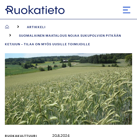
Siirry
suoraan
Avaa
sisältöön
ARTIKKELI
SUOMALAINEN MAATALOUS NOJAA SUKUPOLVIEN PITKÄÄN
KETJUUN – TILAA ON MYÖS UUSILLE TOIMIJOILLE
20.8.2024
RUOKAKULTTUURI