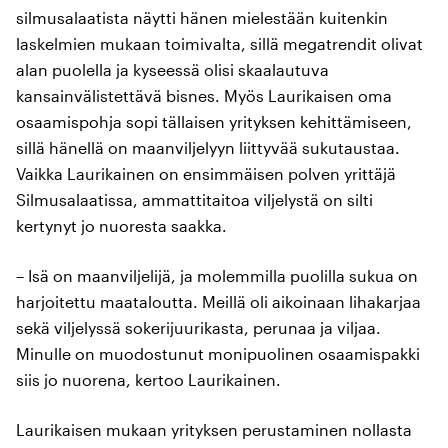
silmusalaatista näytti hänen mielestään kuitenkin
laskelmien mukaan toimivalta, sillä megatrendit olivat
alan puolella ja kyseessä olisi skaalautuva
kansainvälistettävä bisnes. Myös Laurikaisen oma
osaamispohja sopi tällaisen yrityksen kehittämiseen,
sillä hänellä on maanviljelyyn liittyvää sukutaustaa.
Vaikka Laurikainen on ensimmäisen polven yrittäjä
Silmusalaatissa, ammattitaitoa viljelystä on silti
kertynyt jo nuoresta saakka.
– Isä on maanviljelijä, ja molemmilla puolilla sukua on
harjoitettu maataloutta. Meillä oli aikoinaan lihakarjaa
sekä viljelyssä sokerijuurikasta, perunaa ja viljaa.
Minulle on muodostunut monipuolinen osaamispakki
siis jo nuorena, kertoo Laurikainen.
Laurikaisen mukaan yrityksen perustaminen nollasta