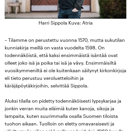
Harri Sippola Kuva: Atria
– Tilamme on perustettu vuonna 1570, mutta sukutilan
kunniakirja meillä on vasta vuodelta 1598. On
todennäköistä, että kaksi ensimmäistä isäntää ovat
olleet joko isä ja poika tai isä ja vävy. Ensimmäisiltä
vuosikymmeniltä ei ole kuitenkaan säilynyt kirkonkirjoja
eli tieto perustuu veroluetteloihin ja
käräjäpöytäkirjoihin, selvittää Sippola.
Aluksi tilalla on pidetty todennäköisesti lypsykarjaa ja
jonkin verran muita eläimiä kuten kanoja, sikoja ja
lampaita, kuten suurimmalla osalla Suomen tiloista
tuohon aikaan. Tuolloin on eletty omavaraisesti ja