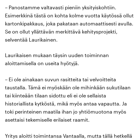
– Panostamme valtavasti pieniin yksityiskohtiin.
Esimerkkinä tästä on kohta kolme vuotta käytössä ollut
kartonkipakkaus, joka pakataan automaattisesti avulla.
Se on ollut yllättävän merkittävä kehitysprojekti,
selventää Laurikainen.
Laurikaisen mukaan täysin uuden toiminnan
aloittamisella on useita hyötyjä.
– Ei ole ainakaan suvun rasitteita tai velvoitteita
taustalla. Tämä ei myöskään ole mihinkään sukutilaan
tai kiinteään tilaan sidottu eli ei ole sellaista
historiallista kytköstä, mikä myös antaa vapautta. Ja
toki perinteinen maatila ihan jo yhtiömuotona myös
asettaisi tekemiselle erilaiset raamit.
Yritys aloitti toimintansa Vantaalla, mutta tällä hetkellä