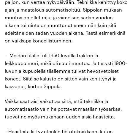
paljon, kun vertaa nykypäivään. Tekniikka kehittyy koko
ajan ja maatalous automatisoituu. Sippolan mukaan
muutos on ollut raju, ja viimeisen sadan vuoden
aikana toiminta on muuttunut enemmän kuin sitä
edeltäneiden sadan vuoden aikana. Tästä esimerkkinä
on vaikkapa koneellistuminen.
– Meidän tilalle tuli 1950-luvulla traktori ja
leikkuupuimuri, mikä oli suuri muutos. Ja tietysti 1900-
luvun alkupuolella tilallemme tulivat hevosvetoiset
koneet. Siitä se kalusto on sitten vain kehittynyt ja
kasvanut, kertoo Sippola.
Vaikka saattaisi vaikuttaa siltä, että tekniikka ja
automatisaatio vain helpottavat maatilan työsarkaa,
tuovat ne myös mukanaan uudenlaisia haasteita.
– Haasteita liittyy etenkin tietotekniikkaan, kuten