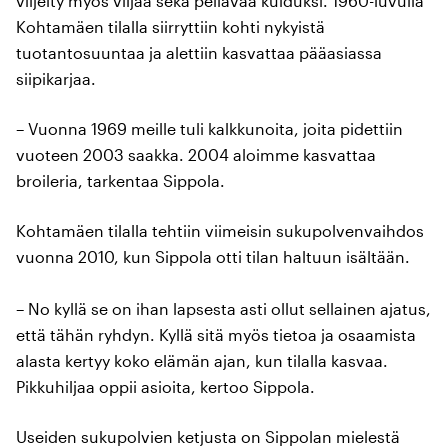
viljelty myös viljaa sekä pellavaa kuiduksi. 1960-luvulla
Kohtamäen tilalla siirryttiin kohti nykyistä
tuotantosuuntaa ja alettiin kasvattaa pääasiassa
siipikarjaa.
– Vuonna 1969 meille tuli kalkkunoita, joita pidettiin
vuoteen 2003 saakka. 2004 aloimme kasvattaa
broileria, tarkentaa Sippola.
Kohtamäen tilalla tehtiin viimeisin sukupolvenvaihdos
vuonna 2010, kun Sippola otti tilan haltuun isältään.
– No kyllä se on ihan lapsesta asti ollut sellainen ajatus,
että tähän ryhdyn. Kyllä sitä myös tietoa ja osaamista
alasta kertyy koko elämän ajan, kun tilalla kasvaa.
Pikkuhiljaa oppii asioita, kertoo Sippola.
Useiden sukupolvien ketjusta on Sippolan mielestä