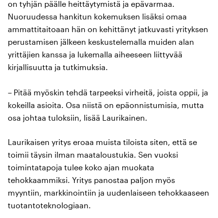
on tyhjän päälle heittäytymistä ja epävarmaa.
Nuoruudessa hankitun kokemuksen lisäksi omaa
ammattitaitoaan hän on kehittänyt jatkuvasti yrityksen
perustamisen jälkeen keskustelemalla muiden alan
yrittäjien kanssa ja lukemalla aiheeseen liittyvää
kirjallisuutta ja tutkimuksia.
– Pitää myöskin tehdä tarpeeksi virheitä, joista oppii, ja
kokeilla asioita. Osa niistä on epäonnistumisia, mutta
osa johtaa tuloksiin, lisää Laurikainen.
Laurikaisen yritys eroaa muista tiloista siten, että se
toimii täysin ilman maataloustukia. Sen vuoksi
toimintatapoja tulee koko ajan muokata
tehokkaammiksi. Yritys panostaa paljon myös
myyntiin, markkinointiin ja uudenlaiseen tehokkaaseen
tuotantoteknologiaan.