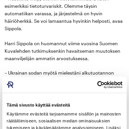
esimerkiksi tietoturvariskit. Olemme täysin
automatiikan varassa, ja järjestelmä on hyvin
häiriöherkkä. Se voi lamaantua hyvinkin helposti, avaa
Sippola.
Harri Sippola on huomannut viime vuosina Suomen
Kuvalehden tutkimuksenkin havaitseman muutoksen
maanviljelijän ammatin arvostuksessa.
– Ukrainan sodan myötä mielestäni alkutuotannon
arvostus on noussut hyvälle tasolle. Ongelmallista
tosin on, että kuluttajien ostovoima on heikentynyt.
Tilojen määrän väheneminen tai alan rakennemuutos
Tämä sivusto käyttää evästeitä
eivät ole lannistaneet Sippolaa. Takana on monen
Käytämme evästeitä tarjoamamme sisällön ja mainosten
sukupolven ketju, mikä luo uskoa myös
räätälöimiseen, sosiaalisen median ominaisuuksien
tulevaisuuteen.
tukemiseen ja kävijämäärämme analysoimiseen. Lisäksi