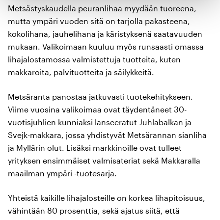
Metsästyskaudella peuranlihaa myydään tuoreena,
mutta ympäri vuoden sitä on tarjolla pakasteena,
kokolihana, jauhelihana ja käristyksenä saatavuuden
mukaan. Valikoimaan kuuluu myös runsaasti omassa
lihajalostamossa valmistettuja tuotteita, kuten
makkaroita, palvituotteita ja säilykkeitä.
Metsäranta panostaa jatkuvasti tuotekehitykseen.
Viime vuosina valikoimaa ovat täydentäneet 30-
vuotisjuhlien kunniaksi lanseeratut Juhlabalkan ja
Svejk-makkara, jossa yhdistyvät Metsärannan sianliha
ja Myllärin olut. Lisäksi markkinoille ovat tulleet
yrityksen ensimmäiset valmisateriat sekä Makkaralla
maailman ympäri -tuotesarja.
Yhteistä kaikille lihajalosteille on korkea lihapitoisuus,
vähintään 80 prosenttia, sekä ajatus siitä, että