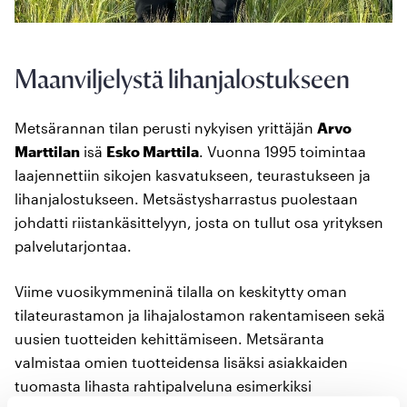
Maanviljelystä lihanjalostukseen
Metsärannan tilan perusti nykyisen yrittäjän
Arvo
Marttilan
isä
Esko Marttila
. Vuonna 1995 toimintaa
laajennettiin sikojen kasvatukseen, teurastukseen ja
lihanjalostukseen. Metsästysharrastus puolestaan
johdatti riistankäsittelyyn, josta on tullut osa yrityksen
palvelutarjontaa.
Viime vuosikymmeninä tilalla on keskitytty oman
tilateurastamon ja lihajalostamon rakentamiseen sekä
uusien tuotteiden kehittämiseen. Metsäranta
valmistaa omien tuotteidensa lisäksi asiakkaiden
tuomasta lihasta rahtipalveluna esimerkiksi