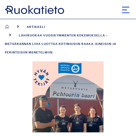
Siirry
suoraan
Avaa
sisältöön
ARTIKKELI
LÄHIRUOKAA VUOSIKYMMENTEN KOKEMUKSELLA –
METSÄRANNAN LIHA LUOTTAA KOTIMAISIIN RAAKA-AINEISIIN JA
PERINTEISIIN MENETELMIIN