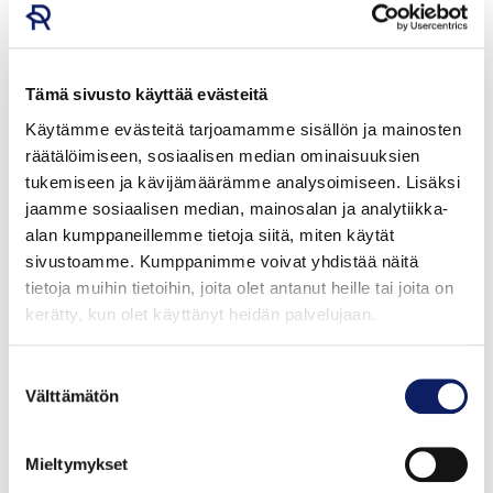
makkaroita, palvituotteita ja säilykkeitä. Riistakauden
aikana metsästäjät tuovat tilalle saaliinsa
ammattitaitoiseen leikkuuseen ja
vakuumipakkaukseen.
Tämä sivusto käyttää evästeitä
Käytämme evästeitä tarjoamamme sisällön ja mainosten
räätälöimiseen, sosiaalisen median ominaisuuksien
Yrittäjyyttä monessa polvessa
tukemiseen ja kävijämäärämme analysoimiseen. Lisäksi
jaamme sosiaalisen median, mainosalan ja analytiikka-
Metsärannan Liha on perheyritys, jossa
alan kumppaneillemme tietoja siitä, miten käytät
omistajaperheen lisäksi työskentelee noin 15
sivustoamme. Kumppanimme voivat yhdistää näitä
henkilöä. Sen kaikki toiminnot sijaitsevat samalla
tietoja muihin tietoihin, joita olet antanut heille tai joita on
kerätty, kun olet käyttänyt heidän palvelujaan.
tontilla Punkalaitumella. Tilan oma hakelämpökeskus
tuottaa lämpöenergiaa kiinteistölle, mikä tukee
omavaraisuutta.
Suostumuksen
Välttämätön
valinta
Mieltymykset