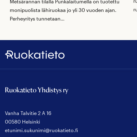
r
Metsärannan tilalla Punkalaitumella on tuotettu
r
monipuolista lähiruokaa jo yli 30 vuoden ajan.
Perheyritys tunnetaan…
Ruokatieto
Ruokatieto Yhdistys ry
Vanha Talvitie 2 A 16
00580 Helsinki
etunimi.sukunimi@ruokatieto.fi