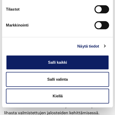
Tilastot
Markkinointi
Näytä tiedot
Salli kaikki
Salli valinta
Peuraa ja uusia makuja ympäri
vuoden
Kiellä
Metsärannan Liha on edelläkävijä valkohäntäpeuran
lihasta valmistettujen jalosteiden kehittämisessä.