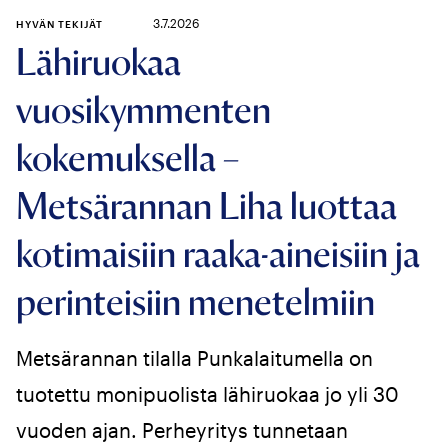
3.7.2026
HYVÄN TEKIJÄT
Lähiruokaa
vuosikymmenten
kokemuksella –
Metsärannan Liha luottaa
kotimaisiin raaka-aineisiin ja
perinteisiin menetelmiin
Metsärannan tilalla Punkalaitumella on
tuotettu monipuolista lähiruokaa jo yli 30
vuoden ajan. Perheyritys tunnetaan