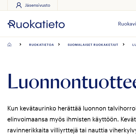
Jäsensivusto
Siirry
suoraan
sisältöön
Ruokavi
RUOKATIETOA
SUOMALAISET RUOKAKETJUT
L
Luonnontuotte
Kun kevätaurinko herättää luonnon talvihorrok
elinvoimaansa myös ihmisten käyttöön. Kevät
ravinnerikkaita villiyrttejä tai nauttia viherkyl