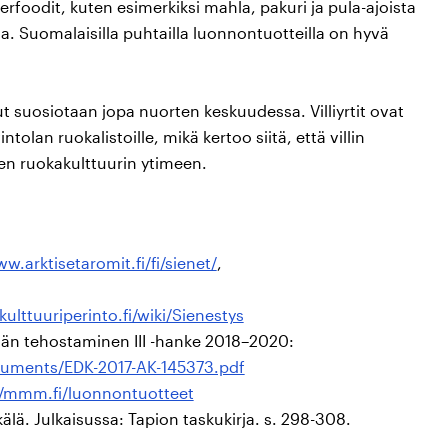
uperfoodit, kuten esimerkiksi mahla, pakuri ja pula-ajoista
ia. Suomalaisilla puhtailla luonnontuotteilla on hyvä
nut suosiotaan jopa nuorten keskuudessa. Villiyrtit ovat
olan ruokalistoille, mikä kertoo siitä, että villin
en ruokakulttuurin ytimeen.
w.arktisetaromit.fi/fi/sienet/
,
kulttuuriperinto.fi/wiki/Sienestys
än tehostaminen III -hanke 2018–2020:
ocuments/EDK-2017-AK-145373.pdf
//mmm.fi/luonnontuotteet
äkälä. Julkaisussa: Tapion taskukirja. s. 298-308.