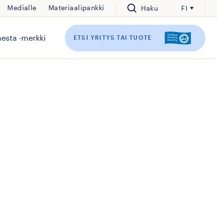
Medialle
Materiaalipankki
Haku
FI
esta -merkki
ETSI YRITYS TAI TUOTE