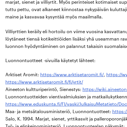
marjat, sienet ja villiyrtit. Myös perinteiset kotimaiset s
tuttu pettu, ovat alkaneet kiinnostaa nykypäivän kuluttaj
maine ja kasvavaa kysyntää myös maailmalla.
Villiyrttien keräily eli hortoilu on viime vuosina kasvatta
löytäneet tiensä kotikeittiöiden lisäksi yhä useamman ravint
luonnon hyödyntäminen on palannut takaisin suomalais
Luonnontuotteet -sivuilla käytetyt lähteet:
Arktiset Aromit:
https://www.arktisetaromit.fi/
,
https://ww
https://www.arktisetaromit.fi/fi/yrtit/
Aineeton kultturiperintö, Sienestys:
https://wiki.aineeton
Luonnontuotteiden vientivalmiuksien ja matkailukytkenn
https://www.eduskunta.fi/FI/vaski/JulkaisuMetatieto/D
Maa- ja metsätalousministeriö, Luonnontuotteet:
https:
Salo, K. 1994. Marjat, sienet, yrttikasvit ja palleroporonj
Työ- ja elinkeinoministeriö, Luonnontuotealan näkymät: