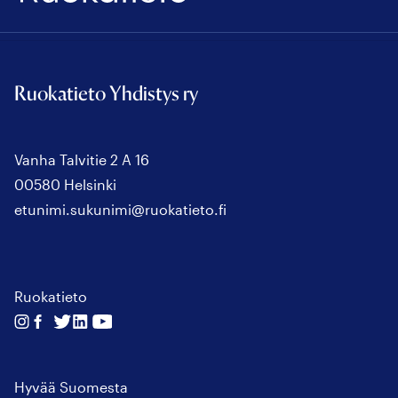
Ruokatieto Yhdistys ry
Vanha Talvitie 2 A 16
00580 Helsinki
etunimi.sukunimi@ruokatieto.fi
Ruokatieto
Seuraa
Seuraa
Seuraa
Seuraa
Seuraa
meitä
meitä
meitä
meitä
meitä
instagram
facebook
twitter
linkedin
youtube
Hyvää Suomesta