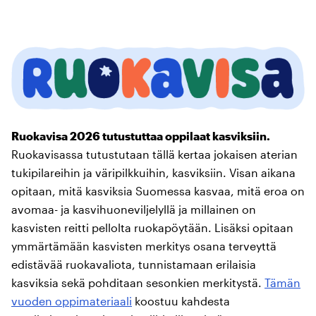
Ruokavisa 2026 tutustuttaa oppilaat kasviksiin.
Ruokavisassa tutustutaan tällä kertaa jokaisen aterian
tukipilareihin ja väripilkkuihin, kasviksiin. Visan aikana
opitaan, mitä kasviksia Suomessa kasvaa, mitä eroa on
avomaa- ja kasvihuoneviljelyllä ja millainen on
kasvisten reitti pellolta ruokapöytään. Lisäksi opitaan
ymmärtämään kasvisten merkitys osana terveyttä
edistävää ruokavaliota, tunnistamaan erilaisia
kasviksia sekä pohditaan sesonkien merkitystä.
Tämän
vuoden oppimateriaali
koostuu kahdesta