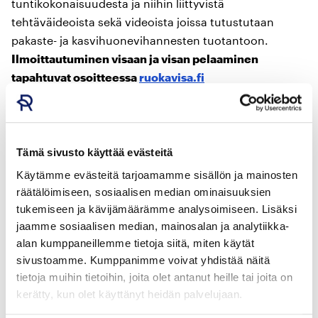
tuntikokonaisuudesta ja niihin liittyvistä
tehtäväideoista sekä videoista joissa tutustutaan
pakaste- ja kasvihuonevihannesten tuotantoon.
Ilmoittautuminen visaan ja visan pelaaminen
tapahtuvat osoitteessa
ruokavisa.fi
Ruokavisa tutustuttaa nuoret
ruokaketjuun pellolta pöytään
Tämä sivusto käyttää evästeitä
Käytämme evästeitä tarjoamamme sisällön ja mainosten
räätälöimiseen, sosiaalisen median ominaisuuksien
tukemiseen ja kävijämäärämme analysoimiseen. Lisäksi
jaamme sosiaalisen median, mainosalan ja analytiikka-
alan kumppaneillemme tietoja siitä, miten käytät
sivustoamme. Kumppanimme voivat yhdistää näitä
tietoja muihin tietoihin, joita olet antanut heille tai joita on
kerätty, kun olet käyttänyt heidän palvelujaan.