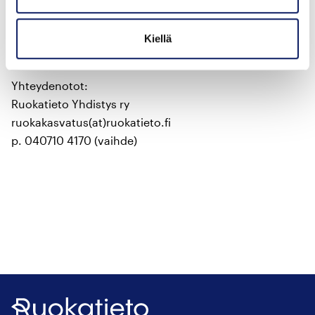
suunnittelee työryhmä, johon kuuluu pedagoginen
asiantuntija sekä eri alojen asiantuntijoita vuoden
Kiellä
teemasta riippuen.
Yhteydenotot:
Ruokatieto Yhdistys ry
ruokakasvatus(at)ruokatieto.fi
p. 040710 4170 (vaihde)
Ruokatieto