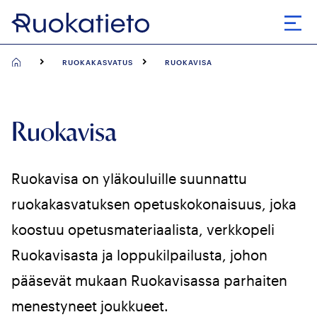
Siirry
suoraan
Avaa
sisältöön
RUOKAKASVATUS
RUOKAVISA
Ruokavisa
Ruokavisa on yläkouluille suunnattu
ruokakasvatuksen opetuskokonaisuus, joka
koostuu opetusmateriaalista, verkkopeli
Ruokavisasta ja loppukilpailusta, johon
pääsevät mukaan Ruokavisassa parhaiten
menestyneet joukkueet.