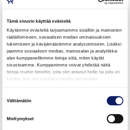
Merkin sijoittaminen pakkaukseen
Hyvää Suomesta -merkki on sijoitettava
Tämä sivusto käyttää evästeitä
pakkaukseen tai etikettiin ohjeiden mukaisesti.
Käytämme evästeitä tarjoamamme sisällön ja mainosten
räätälöimiseen, sosiaalisen median ominaisuuksien
Merkki on aina joko tuotepakkaukseen tai sen
tukemiseen ja kävijämäärämme analysoimiseen. Lisäksi
etikettiin painettu merkki, sitä ei saa käyttää
jaamme sosiaalisen median, mainosalan ja analytiikka-
pelkkänä tarrana.
alan kumppaneillemme tietoja siitä, miten käytät
Lue
graafiset ohjeet täältä.
sivustoamme. Kumppanimme voivat yhdistää näitä
tietoja muihin tietoihin, joita olet antanut heille tai joita on
kerätty, kun olet käyttänyt heidän palvelujaan.
Merkin käyttäminen mainonnassa ja viestinnässä
Suostumuksen
Hyvää Suomesta -merkin käyttäminen
Välttämätön
valinta
internetsivuilla, viestinnässä tai markkinoinnissa ei
saa olla harhaanjohtavaa.
Mieltymykset
Käyttäminen kaupallisilla internetsivuilla on
mahdollista, mikäli sivuilla on Hyvää Suomesta -