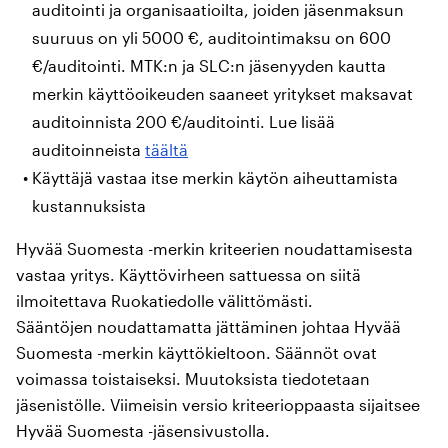
auditointi ja organisaatioilta, joiden jäsenmaksun
suuruus on yli 5000 €, auditointimaksu on 600
€/auditointi. MTK:n ja SLC:n jäsenyyden kautta
merkin käyttöoikeuden saaneet yritykset maksavat
auditoinnista 200 €/auditointi. Lue lisää
auditoinneista
täältä
Käyttäjä vastaa itse merkin käytön aiheuttamista
kustannuksista
Hyvää Suomesta -merkin kriteerien noudattamisesta
vastaa yritys. Käyttövirheen sattuessa on siitä
ilmoitettava Ruokatiedolle välittömästi.
Sääntöjen noudattamatta jättäminen johtaa Hyvää
Suomesta -merkin käyttökieltoon. Säännöt ovat
voimassa toistaiseksi. Muutoksista tiedotetaan
jäsenistölle. Viimeisin versio kriteerioppaasta sijaitsee
Hyvää Suomesta -jäsensivustolla.