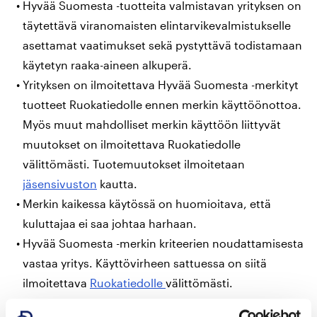
Hyvää Suomesta -tuotteita valmistavan yrityksen on
täytettävä viranomaisten elintarvikevalmistukselle
asettamat vaatimukset sekä pystyttävä todistamaan
käytetyn raaka-aineen alkuperä.
Yrityksen on ilmoitettava Hyvää Suomesta -merkityt
tuotteet Ruokatiedolle ennen merkin käyttöönottoa.
Myös muut mahdolliset merkin käyttöön liittyvät
muutokset on ilmoitettava Ruokatiedolle
välittömästi. Tuotemuutokset ilmoitetaan
jäsensivuston
kautta.
Merkin kaikessa käytössä on huomioitava, että
kuluttajaa ei saa johtaa harhaan.
Hyvää Suomesta -merkin kriteerien noudattamisesta
vastaa yritys. Käyttövirheen sattuessa on siitä
ilmoitettava
Ruokatiedolle
välittömästi.