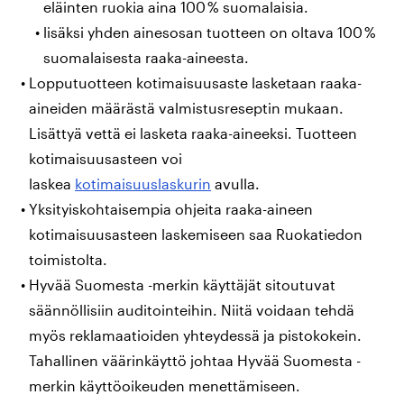
eläinten ruokia aina 100 % suomalaisia.
lisäksi yhden ainesosan tuotteen on oltava 100 %
suomalaisesta raaka-aineesta.
Lopputuotteen kotimaisuusaste lasketaan raaka-
aineiden määrästä valmistusreseptin mukaan.
Lisättyä vettä ei lasketa raaka-aineeksi. Tuotteen
kotimaisuusasteen voi
laskea
kotimaisuuslaskurin
avulla.
Yksityiskohtaisempia ohjeita raaka-aineen
kotimaisuusasteen laskemiseen saa Ruokatiedon
toimistolta.
Hyvää Suomesta -merkin käyttäjät sitoutuvat
säännöllisiin auditointeihin. Niitä voidaan tehdä
myös reklamaatioiden yhteydessä ja pistokokein.
Tahallinen väärinkäyttö johtaa Hyvää Suomesta -
merkin käyttöoikeuden menettämiseen.