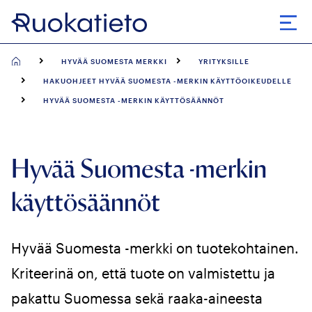
Siirry
suoraan
Avaa
sisältöön
HYVÄÄ SUOMESTA MERKKI
YRITYKSILLE
HAKUOHJEET HYVÄÄ SUOMESTA -MERKIN KÄYTTÖOIKEUDELLE
HYVÄÄ SUOMESTA -MERKIN KÄYTTÖSÄÄNNÖT
Hyvää Suomesta -merkin
käyttösäännöt
Hyvää Suomesta -merkki on tuotekohtainen.
Kriteerinä on, että tuote on valmistettu ja
pakattu Suomessa sekä raaka-aineesta