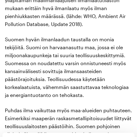
ylläpitämän maailmanlaajuisen ilmanlaatutilaston
mukaan erittäin hyvä ilmanlaatu myös ilman
pienhiukkasten määrässä. (lähde: WHO, Ambient Air
Pollution Database, Update 2018).
Suomen hyvän ilmanlaadun taustalla on monia
tekijöitä. Suomi on harvaanasuttu maa, jossa ei ole
miljoonakaupunkeja tai suuria teollisuuskeskittymiä.
Suomessa on noudatettu varsin onnistuneesti myös
kansainvälisesti sovittuja ilmansaasteiden
päästörajoituksia. Teollisuudessa käytetään
korkealaatuista, vähemmän saastuttavaa teknologiaa
ja energiantuotanto on tehokasta.
Puhdas ilma vaikuttaa myös maa-alueiden puhtauteen.
Esimerkiksi maaperän raskasmetallipitoisuudet liittyvät
teollisuuslaitosten päästöihin. Suomen pohjoinen
sijainti vähentää ilmansaasteiden kulkeutumista