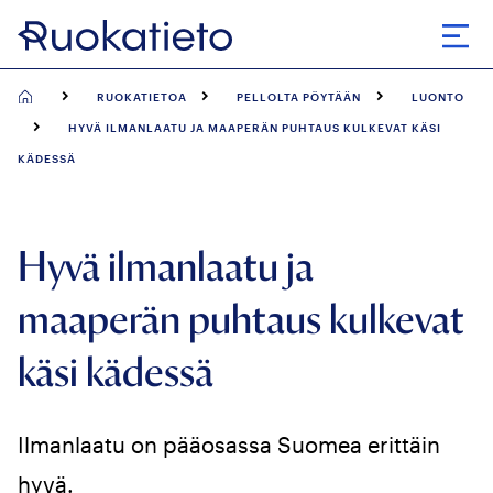
Siirry
suoraan
Avaa
sisältöön
RUOKATIETOA
PELLOLTA PÖYTÄÄN
LUONTO
HYVÄ ILMANLAATU JA MAAPERÄN PUHTAUS KULKEVAT KÄSI
KÄDESSÄ
Hyvä ilmanlaatu ja
maaperän puhtaus kulkevat
käsi kädessä
Ilmanlaatu on pääosassa Suomea erittäin
hyvä.