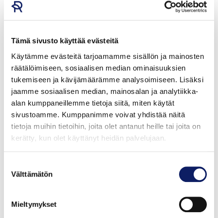
tiheästi asutusta ja teollistuneemmasta Euroopasta.
Puhtaasta maaperästä ja ilmasta kertoo myös Suomen
Tämä sivusto käyttää evästeitä
metsien laaja luomukeruuala. Suomessa on maailman
Käytämme evästeitä tarjoamamme sisällön ja mainosten
suurin sertifioitu luomukeruuala, 11,6 miljoonaa
räätälöimiseen, sosiaalisen median ominaisuuksien
hehtaaria. Se on 30 prosenttia maailman kaikesta
tukemiseen ja kävijämäärämme analysoimiseen. Lisäksi
luomukeruualasta. Valtaosa luomukeruualasta sijaitsee
jaamme sosiaalisen median, mainosalan ja analytiikka-
Lapin, Pohjois-Pohjanmaan ja Kainuun maakunnissa,
alan kumppaneillemme tietoja siitä, miten käytät
mutta Suomen luomukeruuala olisi mahdollista
sivustoamme. Kumppanimme voivat yhdistää näitä
kasvattaa vielä yli kaksinkertaiseksi, sillä Suomen
tietoja muihin tietoihin, joita olet antanut heille tai joita on
metsistä yli 90 prosenttia soveltuisi
kerätty, kun olet käyttänyt heidän palvelujaan.
luomukeruualueiksi.
Suostumuksen
Välttämätön
valinta
Maaperämme on puhdasta muttei kovin viljavaa
Suomen maaperä on kansainvälisesti verrattuna
Mieltymykset
puhdasta ja sen raskasmetallipitoisuudet ovat alhaisia.