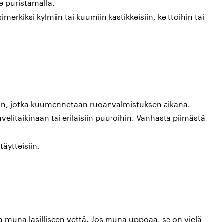
e puristamalla.
imerkiksi kylmiin tai kuumiin kastikkeisiin, keittoihin tai
kiin, jotka kuumennetaan ruoanvalmistuksen aikana.
elitaikinaan tai erilaisiin puuroihin. Vanhasta piimästä
täytteisiin.
a muna lasilliseen vettä. Jos muna uppoaa, se on vielä