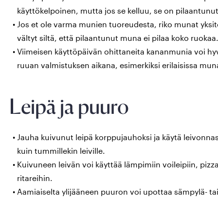
käyttökelpoinen, mutta jos se kelluu, se on pilaantunut
Jos et ole varma munien tuoreudesta, riko munat yksite
vältyt siltä, että pilaantunut muna ei pilaa koko ruokaa
Viimeisen käyttöpäivän ohittaneita kananmunia voi hyv
ruuan valmistuksen aikana, esimerkiksi erilaisissa muna
Leipä ja puuro
Jauha kuivunut leipä korppujauhoksi ja käytä leivonnass
kuin tummillekin leiville.
Kuivuneen leivän voi käyttää lämpimiin voileipiin, pizz
ritareihin.
Aamiaiselta ylijääneen puuron voi upottaa sämpylä- tai