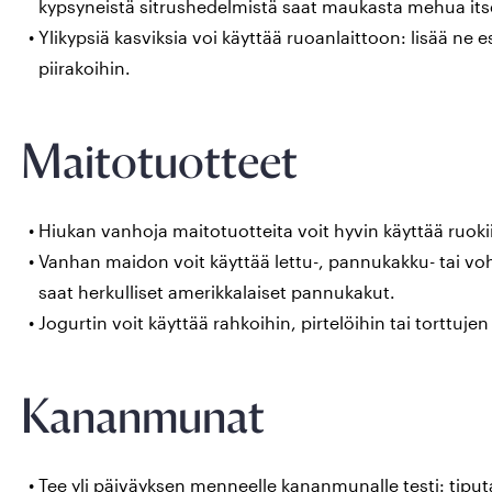
kypsyneistä sitrushedelmistä saat maukasta mehua its
Ylikypsiä kasviksia voi käyttää ruoanlaittoon: lisää ne es
piirakoihin.
Maitotuotteet
Hiukan vanhoja maitotuotteita voit hyvin käyttää ruo
Vanhan maidon voit käyttää lettu-, pannukakku- tai vohv
saat herkulliset amerikkalaiset pannukakut.
Jogurtin voit käyttää rahkoihin, pirtelöihin tai torttujen 
Kananmunat
Tee yli päiväyksen menneelle kananmunalle testi: tiput