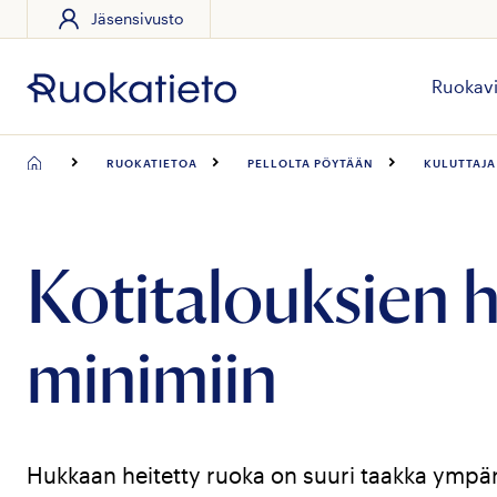
Jäsensivusto
Siirry
suoraan
sisältöön
Ruokavi
RUOKATIETOA
PELLOLTA PÖYTÄÄN
KULUTTAJA
Kotitalouksien h
minimiin
Hukkaan heitetty ruoka on suuri taakka ympär