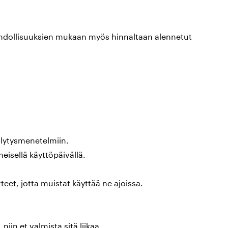
ahdollisuuksien mukaan myös hinnaltaan alennetut
äilytysmenetelmiin.
eisellä käyttöpäivällä.
eet, jotta muistat käyttää ne ajoissa.
iin et valmista sitä liikaa.