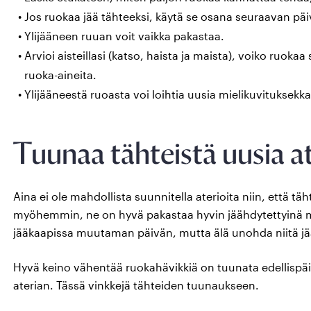
Jos ruokaa jää tähteeksi, käytä se osana seuraavan päi
Ylijääneen ruuan voit vaikka pakastaa.
Arvioi aisteillasi (katso, haista ja maista), voiko ruoka
ruoka-aineita.
Ylijääneestä ruoasta voi loihtia uusia mielikuvituksekkai
Tuunaa tähteistä uusia at
Aina ei ole mahdollista suunnitella aterioita niin, että täht
myöhemmin, ne on hyvä pakastaa hyvin jäähdytettyinä ma
jääkaapissa muutaman päivän, mutta älä unohda niitä jä
Hyvä keino vähentää ruokahävikkiä on tuunata edellispäiv
aterian. Tässä vinkkejä tähteiden tuunaukseen.