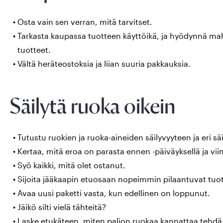
Osta vain sen verran, mitä tarvitset.
Tarkasta kaupassa tuotteen käyttöikä, ja hyödynnä m
tuotteet.
Vältä heräteostoksia ja liian suuria pakkauksia.
Säilytä ruoka oikein
Tutustu ruokien ja ruoka-aineiden säilyvyyteen ja eri s
Kertaa, mitä eroa on parasta ennen -päiväyksellä ja viim
Syö kaikki, mitä olet ostanut.
Sijoita jääkaapin etuosaan nopeimmin pilaantuvat tuott
Avaa uusi paketti vasta, kun edellinen on loppunut.
Jäikö silti vielä tähteitä?
Laske etukäteen, miten paljon ruokaa kannattaa tehdä, n