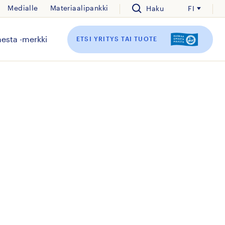
Medialle
Materiaalipankki
Haku
FI
esta -merkki
ETSI YRITYS TAI TUOTE