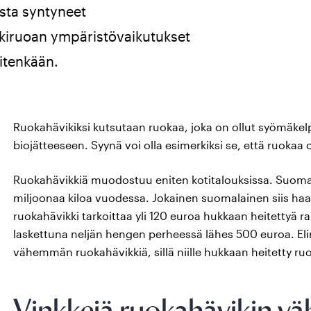
osta syntyneet
kkiruoan ympäristövaikutukset
itenkään.
Ruokahävikiksi kutsutaan ruokaa, joka on ollut syömäkelpo
biojätteeseen. Syynä voi olla esimerkiksi se, että ruokaa o
Ruokahävikkiä muodostuu eniten kotitalouksissa. Suomala
miljoonaa kiloa vuodessa. Jokainen suomalainen siis haas
ruokahävikki tarkoittaa yli 120 euroa hukkaan heitettyä
laskettuna neljän hengen perheessä lähes 500 euroa. Elin
vähemmän ruokahävikkiä, sillä niille hukkaan heitetty ru
Vinkkejä ruokahävikin v