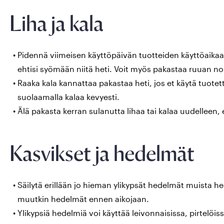
Liha ja kala
Pidennä viimeisen käyttöpäivän tuotteiden käyttöaikaa
ehtisi syömään niitä heti. Voit myös pakastaa ruuan no
Raaka kala kannattaa pakastaa heti, jos et käytä tuotet
suolaamalla kalaa kevyesti.
Älä pakasta kerran sulanutta lihaa tai kalaa uudelleen, 
Kasvikset ja hedelmät
Säilytä erillään jo hieman ylikypsät hedelmät muista he
muutkin hedelmät ennen aikojaan.
Ylikypsiä hedelmiä voi käyttää leivonnaisissa, pirtelöissä