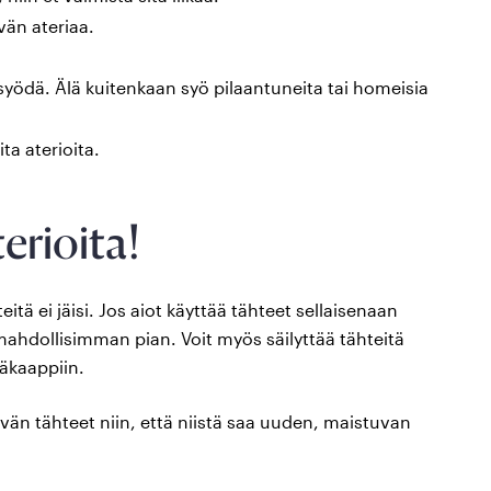
vän ateriaa.
a syödä. Älä kuitenkaan syö pilaantuneita tai homeisia
ta aterioita.
erioita!
eitä ei jäisi. Jos aiot käyttää tähteet sellaisenaan
hdollisimman pian. Voit myös säilyttää tähteitä
äkaappiin.
än tähteet niin, että niistä saa uuden, maistuvan