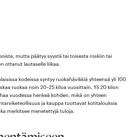
ista, mutta päätyy syystä tai toisesta roskiin tai
n ottanut lautaselle liikaa.
isissa kodeissa syntyy ruokahävikkiä yhteensä yli 100
kaa ruokaa noin 20–25 kiloa vuosittain. Yli 20 kilon
 rahaa vuodessa henkeä kohden, mikä on yhteen
tarviketeollisuus ja kauppa tuottavat kotitalouksia
oka merkitsee menetettyjä tuloja.
ähentämiseen