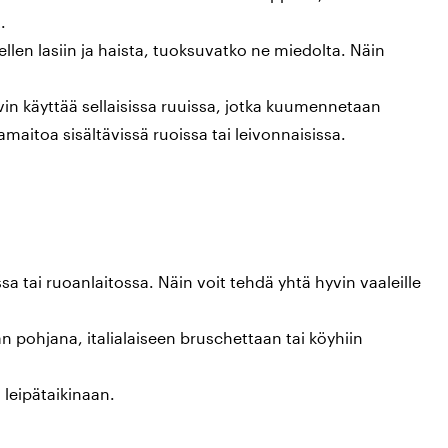
.
llen lasiin ja haista, tuoksuvatko ne miedolta. Näin
.
in käyttää sellaisissa ruuissa, jotka kuumennetaan
maitoa sisältävissä ruoissa tai leivonnaisissa.
a tai ruoanlaitossa. Näin voit tehdä yhtä hyvin vaaleille
an pohjana, italialaiseen bruschettaan tai köyhiin
 leipätaikinaan.