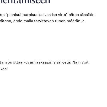
 ”pienistä puroista kasvaa iso virta” pätee tässäkin.
käteen, arvioimalla tarvittavan ruoan määrän ja
oit myös ottaa kuvan jääkaapin sisällöstä. Näin voit
okaa!