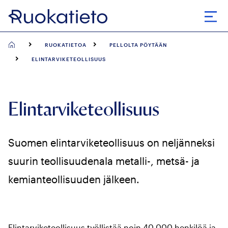
Siirry
suoraan
Avaa
sisältöön
RUOKATIETOA
PELLOLTA PÖYTÄÄN
ELINTARVIKETEOLLISUUS
Elintarviketeollisuus
Suomen elintarviketeollisuus on neljänneksi
suurin teollisuudenala metalli-, metsä- ja
kemianteollisuuden jälkeen.
Elintarviketeollisuus työllistää noin 40 000 henkilöä ja