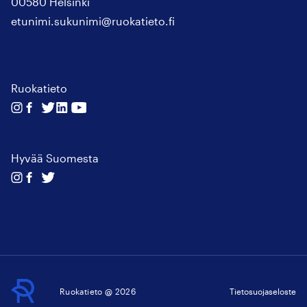
00580 Helsinki
etunimi.sukunimi@ruokatieto.fi
Ruokatieto
Seuraa
Seuraa
Seuraa
Seuraa
Seuraa
meitä
meitä
meitä
meitä
meitä
instagram
facebook
twitter
linkedin
youtube
Hyvää Suomesta
Seuraa
Seuraa
Seuraa
meitä
meitä
meitä
instagram
facebook
twitter
Ruokatieto
Ruokatieto @ 2026
Tietosuojaseloste
↑