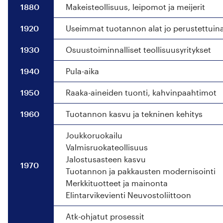
1880
Makeisteollisuus, leipomot ja meijerit
1920
Useimmat tuotannon alat jo perustettuin
1930
Osuustoiminnalliset teollisuusyritykset
1940
Pula-aika
1950
Raaka-aineiden tuonti, kahvinpaahtimot
1960
Tuotannon kasvu ja tekninen kehitys
Joukkoruokailu
Valmisruokateollisuus
Jalostusasteen kasvu
1970
Tuotannon ja pakkausten modernisointi
Merkkituotteet ja mainonta
Elintarvikevienti Neuvostoliittoon
Atk-ohjatut prosessit