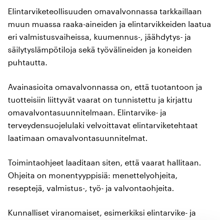
Elintarviketeollisuuden omavalvonnassa tarkkaillaan
muun muassa raaka-aineiden ja elintarvikkeiden laatua
eri valmistusvaiheissa, kuumennus-, jäähdytys- ja
säilytyslämpötiloja sekä työvälineiden ja koneiden
puhtautta.
Avainasioita omavalvonnassa on, että tuotantoon ja
tuotteisiin liittyvät vaarat on tunnistettu ja kirjattu
omavalvontasuunnitelmaan. Elintarvike- ja
terveydensuojelulaki velvoittavat elintarviketehtaat
laatimaan omavalvontasuunnitelmat.
Toimintaohjeet laaditaan siten, että vaarat hallitaan.
Ohjeita on monentyyppisiä: menettelyohjeita,
reseptejä, valmistus-, työ- ja valvontaohjeita.
Kunnalliset viranomaiset, esimerkiksi elintarvike- ja