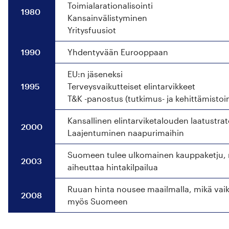
Toimialarationalisointi
1980
Kansainvälistyminen
Yritysfuusiot
1990
Yhdentyvään Eurooppaan
EU:n jäseneksi
1995
Terveysvaikutteiset elintarvikkeet
T&K -panostus (tutkimus- ja kehittämistoi
Kansallinen elintarviketalouden laatustrat
2000
Laajentuminen naapurimaihin
Suomeen tulee ulkomainen kauppaketju,
2003
aiheuttaa hintakilpailua
Ruuan hinta nousee maailmalla, mikä vai
2008
myös Suomeen