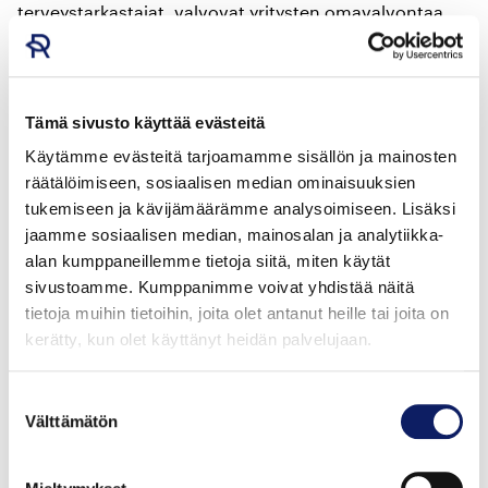
terveystarkastajat, valvovat yritysten omavalvontaa.
Elintarviketeollisuuden laadunvarmistus koostuu
omavalvonnasta ja hyvistä tuotanto- ja
toimintatavoista.
Tämä sivusto käyttää evästeitä
Elintarvikeyrityksissä on yleensä erikseen
Käytämme evästeitä tarjoamamme sisällön ja mainosten
laadunvalvonnassa työskenteleviä ihmisiä, jotka
räätälöimiseen, sosiaalisen median ominaisuuksien
tarkastavat muun muassa tuotteen ulkoisen laadun,
tukemiseen ja kävijämäärämme analysoimiseen. Lisäksi
ulkonäön, pakkauksen asianmukaisuuden jne. He
jaamme sosiaalisen median, mainosalan ja analytiikka-
alan kumppaneillemme tietoja siitä, miten käytät
ottavat näytteitä elintarvikkeista eri valmistusvaiheissa
sivustoamme. Kumppanimme voivat yhdistää näitä
ja pakkauksista tarkempia tutkimuksia varten.
tietoja muihin tietoihin, joita olet antanut heille tai joita on
Valmistuserät arvostellaan vielä aistinvaraisesti. Tällöin
kerätty, kun olet käyttänyt heidän palvelujaan.
arvioidaan ruuan makua, hajua, ulkonäköä ja
rakennetta. Osa laadunvalvojan ottamista näytteistä
Suostumuksen
voidaan analysoida nopeasti tehtaan laboratoriossa.
Välttämätön
valinta
Tutkimukseen ja tuotekehitykseen