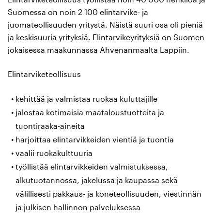
Suomessa on noin 2 100 elintarvike- ja
juomateollisuuden yritystä. Näistä suuri osa oli pieniä
ja keskisuuria yrityksiä. Elintarvikeyrityksiä on Suomen
jokaisessa maakunnassa Ahvenanmaalta Lappiin.
Elintarviketeollisuus
kehittää ja valmistaa ruokaa kuluttajille
jalostaa kotimaisia maataloustuotteita ja
tuontiraaka-aineita
harjoittaa elintarvikkeiden vientiä ja tuontia
vaalii ruokakulttuuria
työllistää elintarvikkeiden valmistuksessa,
alkutuotannossa, jakelussa ja kaupassa sekä
välillisesti pakkaus- ja koneteollisuuden, viestinnän
ja julkisen hallinnon palveluksessa