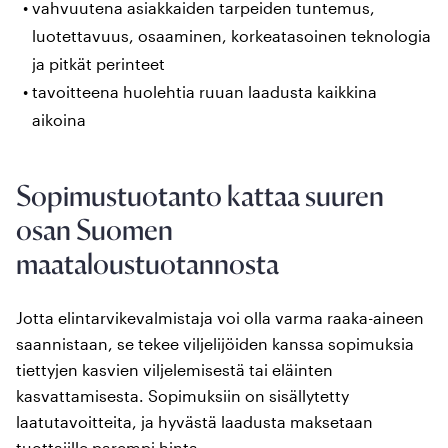
vahvuutena asiakkaiden tarpeiden tuntemus,
luotettavuus, osaaminen, korkeatasoinen teknologia
ja pitkät perinteet
tavoitteena huolehtia ruuan laadusta kaikkina
aikoina
Sopimustuotanto kattaa suuren
osan Suomen
maataloustuotannosta
Jotta elintarvikevalmistaja voi olla varma raaka-aineen
saannistaan, se tekee viljelijöiden kanssa sopimuksia
tiettyjen kasvien viljelemisestä tai eläinten
kasvattamisesta. Sopimuksiin on sisällytetty
laatutavoitteita, ja hyvästä laadusta maksetaan
tuottajille parempi hinta.