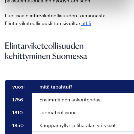
pakkausmateriaalien hyödyntämiseen.
Lue lisää elintarviketeollisuuden toiminnasta
Elintarviketeollisuusliiton sivuilta:
etl.fi
Elintarviketeollisuuden
kehittyminen Suomessa
vuosi
mitä tapahtui?
1756
Ensimmäinen sokeritehdas
1810
Juomateollisuus
1850
Kauppamyllyt ja liha-alan yritykset