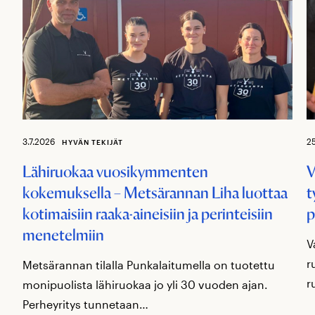
3.7.2026
2
HYVÄN TEKIJÄT
Lähiruokaa vuosikymmenten
V
kokemuksella – Metsärannan Liha luottaa
t
kotimaisiin raaka-aineisiin ja perinteisiin
p
menetelmiin
V
r
Metsärannan tilalla Punkalaitumella on tuotettu
r
monipuolista lähiruokaa jo yli 30 vuoden ajan.
Perheyritys tunnetaan…