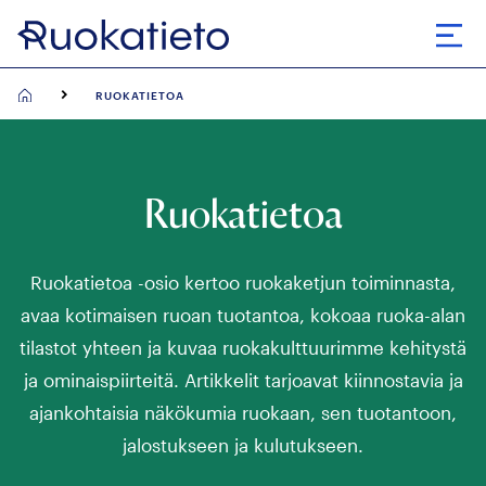
Siirry
suoraan
Avaa
sisältöön
RUOKATIETOA
Ruokatietoa
Ruokatietoa -osio kertoo ruokaketjun toiminnasta,
avaa kotimaisen ruoan tuotantoa, kokoaa ruoka-alan
tilastot yhteen ja kuvaa ruokakulttuurimme kehitystä
ja ominaispiirteitä. Artikkelit tarjoavat kiinnostavia ja
ajankohtaisia näkökumia ruokaan, sen tuotantoon,
jalostukseen ja kulutukseen.