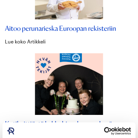
Aitoo perunarieska Euroopan rekisteriin
Lue koko Artikkeli
Kotikeittiöstä kakkubisnekseen – hyvän
tekemistä jo 10 vuotta