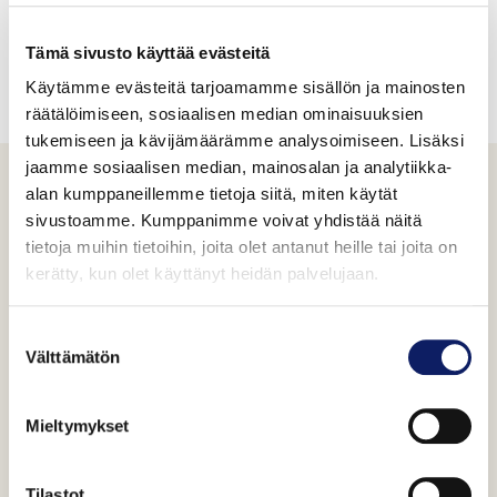
Lue koko Artikkeli
Tämä sivusto käyttää evästeitä
Käytämme evästeitä tarjoamamme sisällön ja mainosten
räätälöimiseen, sosiaalisen median ominaisuuksien
tukemiseen ja kävijämäärämme analysoimiseen. Lisäksi
jaamme sosiaalisen median, mainosalan ja analytiikka-
alan kumppaneillemme tietoja siitä, miten käytät
sivustoamme. Kumppanimme voivat yhdistää näitä
Makupaloja sivuiltamme
tietoja muihin tietoihin, joita olet antanut heille tai joita on
kerätty, kun olet käyttänyt heidän palvelujaan.
Suostumuksen
Välttämätön
valinta
Mieltymykset
Tilastot