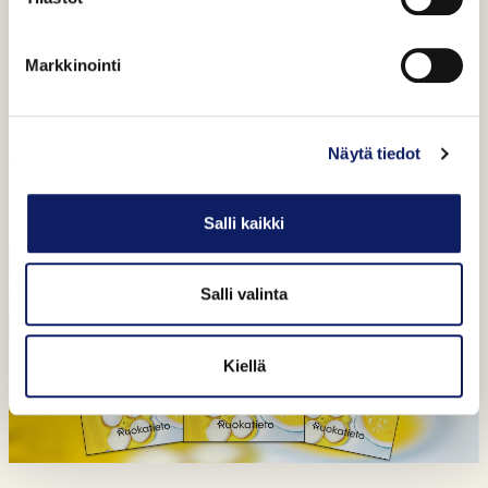
Markkinointi
Pakkausmerkinnät
Pakkausmerkinnät auttavat kuluttajaa tekemään viisaita
Näytä tiedot
valintoja ja valitsemaan omaan ruokavalioon sopivaa
ruokaa.
Salli kaikki
Salli valinta
Kiellä