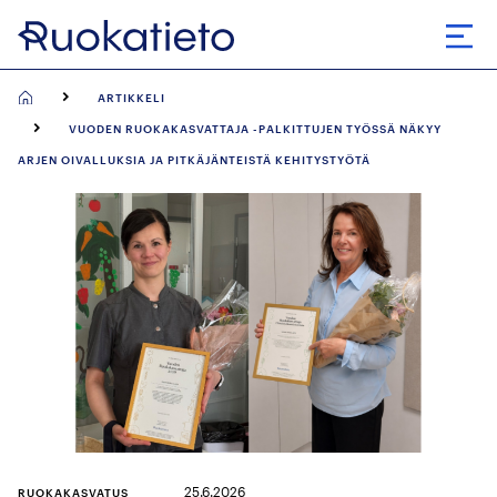
Siirry
suoraan
Avaa
sisältöön
ARTIKKELI
VUODEN RUOKAKASVATTAJA -PALKITTUJEN TYÖSSÄ NÄKYY
ARJEN OIVALLUKSIA JA PITKÄJÄNTEISTÄ KEHITYSTYÖTÄ
25.6.2026
RUOKAKASVATUS