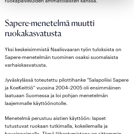
ruokapalveluiden ammattilaisten kanssa.
Sapere-menetelmä muutti
ruokakasvatusta
Yksi keskeisimmistä Naalisvaaran työn tuloksista on
Sapere-menetelmän tuominen osaksi suomalaista
varhaiskasvatusta.
Jyväskylässä toteutettu pilottihanke “Salapoliisi Sapere
ja KoeKeittiö” vuosina 2004–2005 oli ensimmäinen
laatuaan Suomessa ja loi pohjan menetelmän
laajemmalle käyttöönotolle.
Menetelmä perustuu aistien käyttöön: lapset
tutustuvat ruokaan tutkimalla, kokeilemalla ja
havainnoimalla. Tämä lähestymistapa on sittemmin