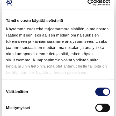
Elämäntyökunniakirjalla palkittu Aila Naalisvaara on
ollut rakentamassa koko suomalaisen
Tämä sivusto käyttää evästeitä
varhaiskasvatuksen ruokakasvatuksen perustaa.
Käytämme evästeitä tarjoamamme sisällön ja mainosten
räätälöimiseen, sosiaalisen median ominaisuuksien
tukemiseen ja kävijämäärämme analysoimiseen. Lisäksi
jaamme sosiaalisen median, mainosalan ja analytiikka-
alan kumppaneillemme tietoja siitä, miten käytät
sivustoamme. Kumppanimme voivat yhdistää näitä
tietoja muihin tietoihin, joita olet antanut heille tai joita on
kerätty, kun olet käyttänyt heidän palvelujaan.
Suostumuksen
Välttämätön
valinta
Mieltymykset