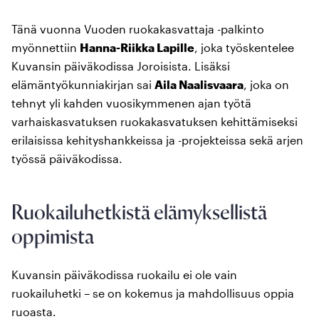
Tänä vuonna Vuoden ruokakasvattaja -palkinto
myönnettiin
Hanna-Riikka Lapille
, joka työskentelee
Kuvansin päiväkodissa Joroisista. Lisäksi
elämäntyökunniakirjan sai
Aila Naalisvaara
, joka on
tehnyt yli kahden vuosikymmenen ajan työtä
varhaiskasvatuksen ruokakasvatuksen kehittämiseksi
erilaisissa kehityshankkeissa ja -projekteissa sekä arjen
työssä päiväkodissa.
Ruokailuhetkistä elämyksellistä
oppimista
Kuvansin päiväkodissa ruokailu ei ole vain
ruokailuhetki – se on kokemus ja mahdollisuus oppia
ruoasta.