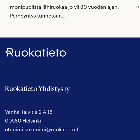
r
monipuolista lähiruokaa jo yli 30 vuoden ajan.
Perheyritys tunnetaan…
Ruokatieto
Ruokatieto Yhdistys ry
Vanha Talvitie 2 A 16
00580 Helsinki
etunimi.sukunimi@ruokatieto.fi