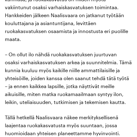
vakiintunut osaksi varhaiskasvatuksen toimintaa.
Hankkeiden jälkeen Naalisvaara on jatkanut työtään
kouluttajana ja asiantuntijana, levittäen
ruokakasvatuksen osaamista ja innostusta eri puolille
maata.
– On ollut ilo nähdä ruokakasvatuksen juurtuvan
osaksi varhaiskasvatuksen arkea ja suunnitelmia. Tämä
kunnia kuuluu myös kaikille niille ammattilaisille ja
yhteisöille, joiden kanssa olen saanut tehdä tätä työtä
– ja ennen kaikkea lapsille, jotka näyttivät meille
aikuisille, miten matka ruokamaailmaan syntyy ilon,
leikin, uteliaisuuden, tutkimisen ja tekemisen kautta.
Tällä hetkellä Naalisvaara näkee merkityksellisenä
laajentaa ruokakasvatusta myös suuntaan, jossa
huomioidaan yhteisen planeettamme hyvinvointi.