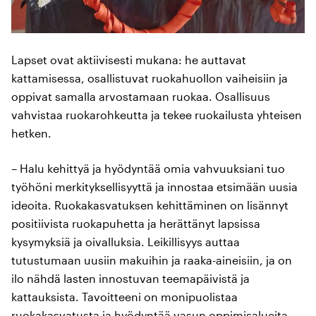
Lapset ovat aktiivisesti mukana: he auttavat
kattamisessa, osallistuvat ruokahuollon vaiheisiin ja
oppivat samalla arvostamaan ruokaa. Osallisuus
vahvistaa ruokarohkeutta ja tekee ruokailusta yhteisen
hetken.
– Halu kehittyä ja hyödyntää omia vahvuuksiani tuo
työhöni merkityksellisyyttä ja innostaa etsimään uusia
ideoita. Ruokakasvatuksen kehittäminen on lisännyt
positiivista ruokapuhetta ja herättänyt lapsissa
kysymyksiä ja oivalluksia. Leikillisyys auttaa
tutustumaan uusiin makuihin ja raaka-aineisiin, ja on
ilo nähdä lasten innostuvan teemapäivistä ja
kattauksista. Tavoitteeni on monipuolistaa
ruokakasvatusta ja hyödyntää vasun oppimisalueita