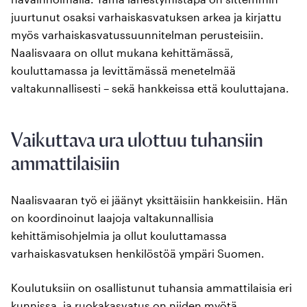
juurtunut osaksi varhaiskasvatuksen arkea ja kirjattu
myös varhaiskasvatussuunnitelman perusteisiin.
Naalisvaara on ollut mukana kehittämässä,
kouluttamassa ja levittämässä menetelmää
valtakunnallisesti – sekä hankkeissa että kouluttajana.
Vaikuttava ura ulottuu tuhansiin
ammattilaisiin
Naalisvaaran työ ei jäänyt yksittäisiin hankkeisiin. Hän
on koordinoinut laajoja valtakunnallisia
kehittämisohjelmia ja ollut kouluttamassa
varhaiskasvatuksen henkilöstöä ympäri Suomen.
Koulutuksiin on osallistunut tuhansia ammattilaisia eri
kunnissa, ja ruokakasvatus on niiden myötä