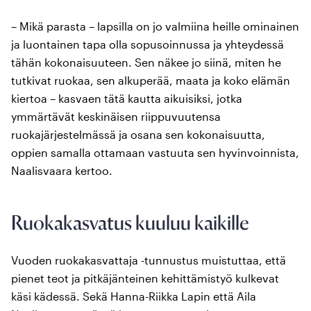
– Mikä parasta – lapsilla on jo valmiina heille ominainen
ja luontainen tapa olla sopusoinnussa ja yhteydessä
tähän kokonaisuuteen. Sen näkee jo siinä, miten he
tutkivat ruokaa, sen alkuperää, maata ja koko elämän
kiertoa – kasvaen tätä kautta aikuisiksi, jotka
ymmärtävät keskinäisen riippuvuutensa
ruokajärjestelmässä ja osana sen kokonaisuutta,
oppien samalla ottamaan vastuuta sen hyvinvoinnista,
Naalisvaara kertoo.
Ruokakasvatus kuuluu kaikille
Vuoden ruokakasvattaja -tunnustus muistuttaa, että
pienet teot ja pitkäjänteinen kehittämistyö kulkevat
käsi kädessä. Sekä Hanna-Riikka Lapin että Aila