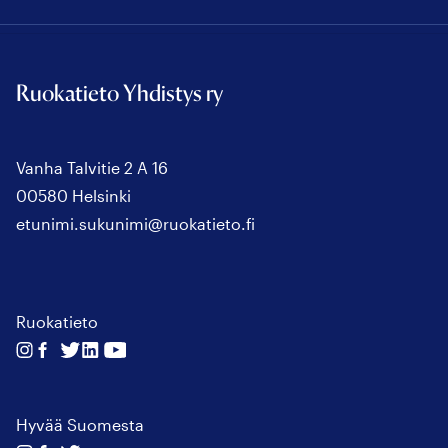
Ruokatieto Yhdistys ry
Vanha Talvitie 2 A 16
00580 Helsinki
etunimi.sukunimi@ruokatieto.fi
Ruokatieto
Seuraa
Seuraa
Seuraa
Seuraa
Seuraa
meitä
meitä
meitä
meitä
meitä
instagram
facebook
twitter
linkedin
youtube
Hyvää Suomesta