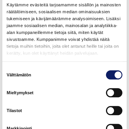
Pöytä koreaksi
Käytämme evästeitä tarjoamamme sisällön ja mainosten
räätälöimiseen, sosiaalisen median ominaisuuksien
tukemiseen ja kävijämäärämme analysoimiseen. Lisäksi
Satakuntalainen juhlaruokaperinne on maankuulu.
jaamme sosiaalisen median, mainosalan ja analytiikka-
Kun satakuntalaiset juhlivat, he syövät hyvin ja
alan kumppaneillemme tietoja siitä, miten käytät
monipuolisesti. Lukuisat hirviporukat pitävät huolta
sivustoamme. Kumppanimme voivat yhdistää näitä
riistan saatavuudesta. Pitopöytien parhaimpaan antiin
tietoja muihin tietoihin, joita olet antanut heille tai joita on
kuuluvat tuorejuustot, rosolli eli sallatti, graavattu
kerätty, kun olet käyttänyt heidän palvelujaan.
siika, monet makkarat ja lihapullat, salaatit, juurekset,
paistit sekä perunat.
Suostumuksen
Välttämätön
valinta
Tyrnistä makua ateriaan
Mieltymykset
Satakunnassa tuotetaan runsaasti siipikarjaa,
sianlihaa, avomaan vihanneksia ja juureksia. Aidot
Tilastot
perusraaka-aineet muovaavat ja pitävät yllä
satakuntalaisten ruokatottumuksia. Lähellä tuotettu
Markkinointi