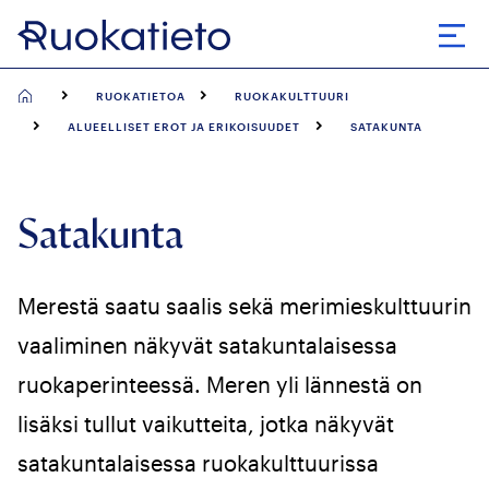
Siirry
suoraan
Avaa
sisältöön
RUOKATIETOA
RUOKAKULTTUURI
ALUEELLISET EROT JA ERIKOISUUDET
SATAKUNTA
Satakunta
Merestä saatu saalis sekä merimieskulttuurin
vaaliminen näkyvät satakuntalaisessa
ruokaperinteessä. Meren yli lännestä on
lisäksi tullut vaikutteita, jotka näkyvät
satakuntalaisessa ruokakulttuurissa