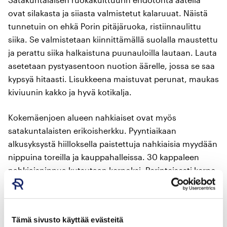
ovat silakasta ja siiasta valmistetut kalaruuat. Näistä
tunnetuin on ehkä Porin pitäjäruoka, ristiinnaulittu
siika. Se valmistetaan kiinnittämällä suolalla maustettu
ja perattu siika halkaistuna puunauloilla lautaan. Lauta
asetetaan pystyasentoon nuotion äärelle, jossa se saa
kypsyä hitaasti. Lisukkeena maistuvat perunat, maukas
kiviuunin kakko ja hyvä kotikalja.
Kokemäenjoen alueen nahkiaiset ovat myös
satakuntalaisten erikoisherkku. Pyyntiaikaan
alkusyksystä hiilloksella paistettuja nahkiaisia myydään
nippuina toreilla ja kauppahalleissa. 30 kappaleen
nahkiaisnippua kutsutaan kerpoksi. Perinteisesti kerpo
sidotaan yhteen yhdellä nahkiaisella, ja nahkiaiset
syödään sormin suoraan paperikääreestä.
Tämä sivusto käyttää evästeitä