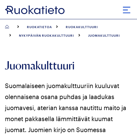
Siirry
suoraan
Avaa
sisältöön
RUOKATIETOA
RUOKAKULTTUURI
NYKYPÄIVÄN RUOKAKULTTUURI
JUOMAKULTTUURI
Juomakulttuuri
Suomalaiseen juomakulttuuriin kuuluvat
olennaisena osana puhdas ja laadukas
juomavesi, aterian kanssa nautittu maito ja
monet pakkasella lämmittävät kuumat
juomat. Juomien kirjo on Suomessa