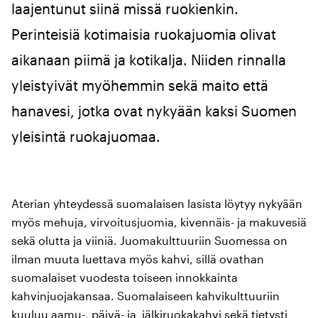
laajentunut siinä missä ruokienkin.
Perinteisiä kotimaisia ruokajuomia olivat
aikanaan piimä ja kotikalja. Niiden rinnalla
yleistyivät myöhemmin sekä maito että
hanavesi, jotka ovat nykyään kaksi Suomen
yleisintä ruokajuomaa.
Aterian yhteydessä suomalaisen lasista löytyy nykyään
myös mehuja, virvoitusjuomia, kivennäis- ja makuvesiä
sekä olutta ja viiniä. Juomakulttuuriin Suomessa on
ilman muuta luettava myös kahvi, sillä ovathan
suomalaiset vuodesta toiseen innokkainta
kahvinjuojakansaa. Suomalaiseen kahvikulttuuriin
kuuluu aamu-, päivä- ja jälkiruokakahvi sekä tietysti