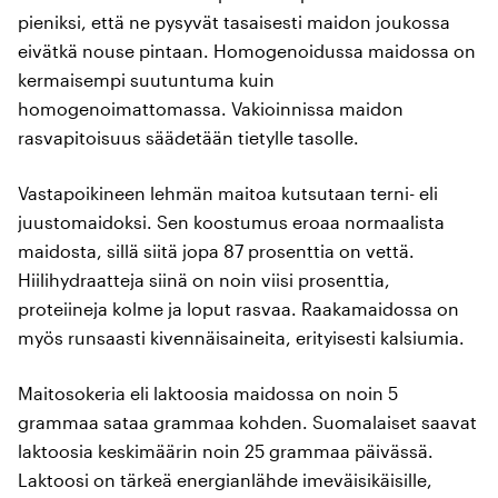
pieniksi, että ne pysyvät tasaisesti maidon joukossa
eivätkä nouse pintaan. Homogenoidussa maidossa on
kermaisempi suutuntuma kuin
homogenoimattomassa. Vakioinnissa maidon
rasvapitoisuus säädetään tietylle tasolle.
Vastapoikineen lehmän maitoa kutsutaan terni- eli
juustomaidoksi. Sen koostumus eroaa normaalista
maidosta, sillä siitä jopa 87 prosenttia on vettä.
Hiilihydraatteja siinä on noin viisi prosenttia,
proteiineja kolme ja loput rasvaa. Raakamaidossa on
myös runsaasti kivennäisaineita, erityisesti kalsiumia.
Maitosokeria eli laktoosia maidossa on noin 5
grammaa sataa grammaa kohden. Suomalaiset saavat
laktoosia keskimäärin noin 25 grammaa päivässä.
Laktoosi on tärkeä energianlähde imeväisikäisille,