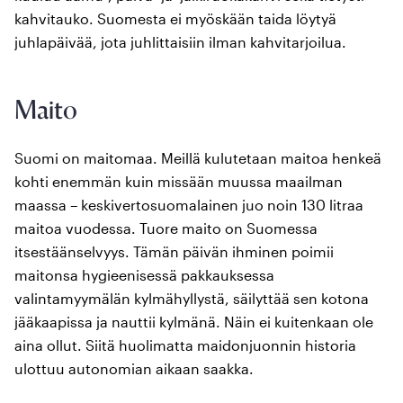
kahvitauko. Suomesta ei myöskään taida löytyä
juhlapäivää, jota juhlittaisiin ilman kahvitarjoilua.
Maito
Suomi on maitomaa. Meillä kulutetaan maitoa henkeä
kohti enemmän kuin missään muussa maailman
maassa – keskivertosuomalainen juo noin 130 litraa
maitoa vuodessa. Tuore maito on Suomessa
itsestäänselvyys. Tämän päivän ihminen poimii
maitonsa hygieenisessä pakkauksessa
valintamyymälän kylmähyllystä, säilyttää sen kotona
jääkaapissa ja nauttii kylmänä. Näin ei kuitenkaan ole
aina ollut. Siitä huolimatta maidonjuonnin historia
ulottuu autonomian aikaan saakka.