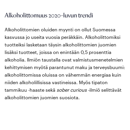
Alkoholittomuus 2020
–
luvun
trendi
Alkoholittomien oluiden myynti on ollut Suomessa
kasvussa jo useita vuosia peräkkäin. Alkoholittomiksi
tuotteiksi lasketaan täysin alkoholittomien juomien
lisäksi tuotteet, joissa on enintään 0,5 prosenttia
alkoholia. Ilmiön taustalla ovat valmistusmenetelmien
kehittymisen myötä parantunut maku ja terveysbuumi:
alkoholittomissa oluissa on vähemmän energiaa kuin
niiden alkoholillisissa vastineissa. Myös tipaton
tammikuu -haaste sekä
sober curious
-ilmiö selittävät
alkoholittomien juomien suosiota.