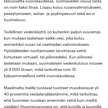
talousvettä vuorokaudessa. Juomaveden osuus tästä
on noin kaksi litraa. Loppu kuluu ruoanvalmistukseen,
peseytymiseen, astian- ja pyykinpesuun sekä wc:n
huuhteluun.
Todellinen vedenkäyttö on kuitenkin paljon suurempi,
kun mukaan lasketaan kaikki vesi, joka kuluu
esimerkiksi ruuan tai vaatteiden valmistukseen.
Hyödykkeiden tuottamiseen tarvittavaa vettä
kutsutaan virtuaali- tai piilovedeksi. Kun piilovesi
lasketaan mukaan, suomalaisen vedenkulutus nousee
yli 4 000 litraan, mikä tarkoittaa noin 15
kylpyammeellista vettä vuorokaudessa.
Maailmalta meille tuotavat tuotteet muodostavat yli
40 prosenttia vesijalanjäljestämme, mikä tarkoittaa,
että Suomeen tuodaan enemmän vettä kuin meiltä
viedään! Huomionarvoista on, että kuivilla ja kuumilla