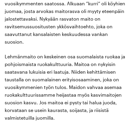
vuosikymmenten saatossa. Alkuaan ”kurri” oli köyhien
juomaa, josta arvokas maitorasva oli myyty eteenpäin
jalostettavaksi. Nykyään rasvaton maito on
ravitsemussuositusten ykkösvaihtoehto, joka on
saavuttanut kansalaisten keskuudessa vankan
suosion.
Lehmänmaito on keskeinen osa suomalaista ruokaa ja
pohjoismaista ruokakulttuuria. Maitoa on nykyisin
saatavana lukuisia eri laatuja. Niiden kehittämisen
taustalla on suomalainen erityisosaaminen, joka on
vuosikymmenien työn tulos. Maidon vahvaa asemaa
ruokakulttuurissamme heijastaa myös kasvimaitojen
suosion kasvu. Jos maitoa ei pysty tai halua juoda,
korvataan se usein kaurasta, soijasta, ja riisistä
valmistetuilla juomilla.