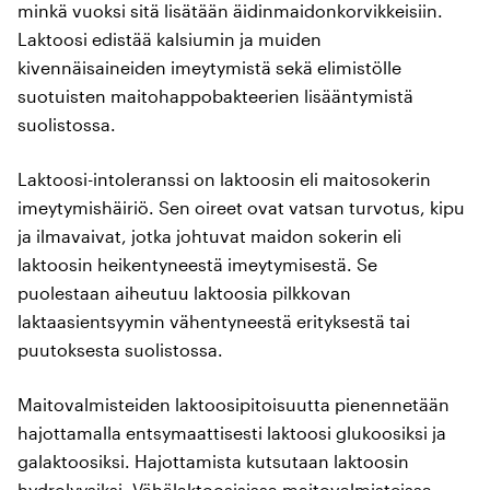
minkä vuoksi sitä lisätään äidinmaidonkorvikkeisiin.
Laktoosi edistää kalsiumin ja muiden
kivennäisaineiden imeytymistä sekä elimistölle
suotuisten maitohappobakteerien lisääntymistä
suolistossa.
Laktoosi-intoleranssi on laktoosin eli maitosokerin
imeytymishäiriö. Sen oireet ovat vatsan turvotus, kipu
ja ilmavaivat, jotka johtuvat maidon sokerin eli
laktoosin heikentyneestä imeytymisestä. Se
puolestaan aiheutuu laktoosia pilkkovan
laktaasientsyymin vähentyneestä erityksestä tai
puutoksesta suolistossa.
Maitovalmisteiden laktoosipitoisuutta pienennetään
hajottamalla entsymaattisesti laktoosi glukoosiksi ja
galaktoosiksi. Hajottamista kutsutaan laktoosin
hydrolyysiksi. Vähälaktoosisissa maitovalmisteissa