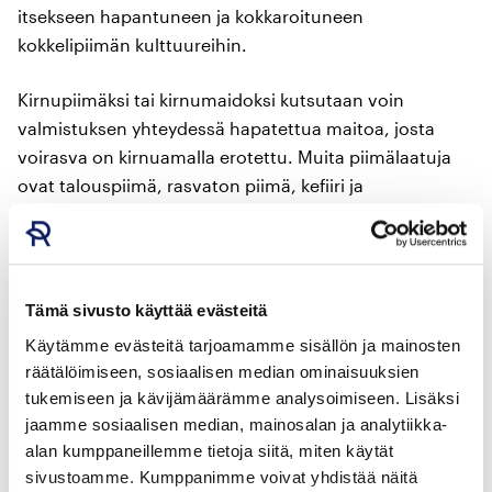
itsekseen hapantuneen ja kokkaroituneen
kokkelipiimän kulttuureihin.
Kirnupiimäksi tai kirnumaidoksi kutsutaan voin
valmistuksen yhteydessä hapatettua maitoa, josta
voirasva on kirnuamalla erotettu. Muita piimälaatuja
ovat talouspiimä, rasvaton piimä, kefiiri ja
funktionaaliset piimälaadut, joihin on lisätty tiettyä
bakteerikantaa. Niitä ovat muun muassa Gefilus-, Rela-
ja acidofilus-bifidus-piimät. Myynnissä on myös
laktoositonta piimää, luomupiimää ja eri marjoilla
Tämä sivusto käyttää evästeitä
maustettua piimää.
Käytämme evästeitä tarjoamamme sisällön ja mainosten
räätälöimiseen, sosiaalisen median ominaisuuksien
TIESITKÖ?
Piimä taipuu moneen. Piimää voi nauttia
tukemiseen ja kävijämäärämme analysoimiseen. Lisäksi
ruokajuomana, mutta lisäksi ravitsevana janojuomana,
jaamme sosiaalisen median, mainosalan ja analytiikka-
välipalana, smoothieissa tai leivonnassa.
alan kumppaneillemme tietoja siitä, miten käytät
sivustoamme. Kumppanimme voivat yhdistää näitä