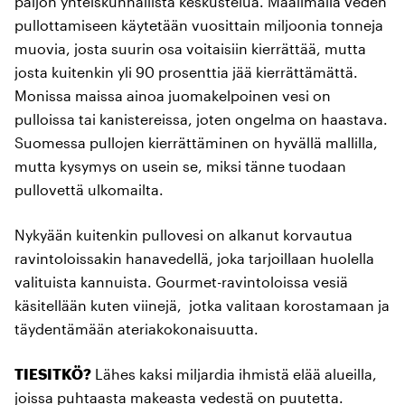
paljon yhteiskunnallista keskustelua. Maailmalla veden
pullottamiseen käytetään vuosittain miljoonia tonneja
muovia, josta suurin osa voitaisiin kierrättää, mutta
josta kuitenkin yli 90 prosenttia jää kierrättämättä.
Monissa maissa ainoa juomakelpoinen vesi on
pulloissa tai kanistereissa, joten ongelma on haastava.
Suomessa pullojen kierrättäminen on hyvällä mallilla,
mutta kysymys on usein se, miksi tänne tuodaan
pullovettä ulkomailta.
Nykyään kuitenkin pullovesi on alkanut korvautua
ravintoloissakin hanavedellä, joka tarjoillaan huolella
valituista kannuista. Gourmet-ravintoloissa vesiä
käsitellään kuten viinejä, jotka valitaan korostamaan ja
täydentämään ateriakokonaisuutta.
TIESITKÖ?
Lähes kaksi miljardia ihmistä elää alueilla,
joissa puhtaasta makeasta vedestä on puutetta.