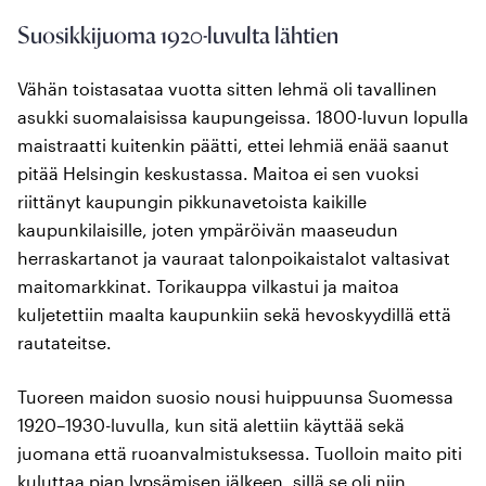
Suosikkijuoma 1920-luvulta lähtien
Vähän toistasataa vuotta sitten lehmä oli tavallinen
asukki suomalaisissa kaupungeissa. 1800-luvun lopulla
maistraatti kuitenkin päätti, ettei lehmiä enää saanut
pitää Helsingin keskustassa. Maitoa ei sen vuoksi
riittänyt kaupungin pikkunavetoista kaikille
kaupunkilaisille, joten ympäröivän maaseudun
herraskartanot ja vauraat talonpoikaistalot valtasivat
maitomarkkinat. Torikauppa vilkastui ja maitoa
kuljetettiin maalta kaupunkiin sekä hevoskyydillä että
rautateitse.
Tuoreen maidon suosio nousi huippuunsa Suomessa
1920–1930-luvulla, kun sitä alettiin käyttää sekä
juomana että ruoanvalmistuksessa. Tuolloin maito piti
kuluttaa pian lypsämisen jälkeen, sillä se oli niin