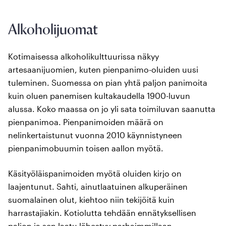
Alkoholijuomat
Kotimaisessa alkoholikulttuurissa näkyy
artesaanijuomien, kuten pienpanimo-oluiden uusi
tuleminen. Suomessa on pian yhtä paljon panimoita
kuin oluen panemisen kultakaudella 1900-luvun
alussa. Koko maassa on jo yli sata toimiluvan saanutta
pienpanimoa. Pienpanimoiden määrä on
nelinkertaistunut vuonna 2010 käynnistyneen
pienpanimobuumin toisen aallon myötä.
Käsityöläispanimoiden myötä oluiden kirjo on
laajentunut. Sahti, ainutlaatuinen alkuperäinen
suomalainen olut, kiehtoo niin tekijöitä kuin
harrastajiakin. Kotiolutta tehdään ennätyksellisen
paljon ja sen laatu lähestyy parhaimmillaan