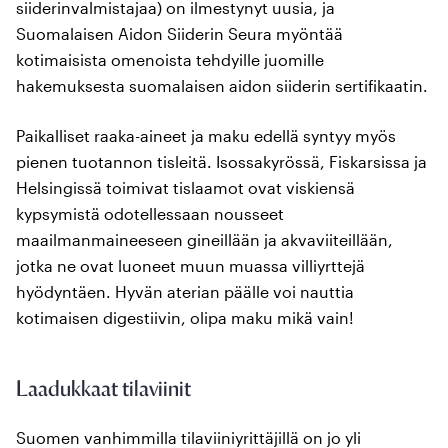
siiderinvalmistajaa) on ilmestynyt uusia, ja
Suomalaisen Aidon Siiderin Seura myöntää
kotimaisista omenoista tehdyille juomille
hakemuksesta suomalaisen aidon siiderin sertifikaatin.
Paikalliset raaka-aineet ja maku edellä syntyy myös
pienen tuotannon tisleitä. Isossakyrössä, Fiskarsissa ja
Helsingissä toimivat tislaamot ovat viskiensä
kypsymistä odotellessaan nousseet
maailmanmaineeseen gineillään ja akvaviiteillään,
jotka ne ovat luoneet muun muassa villiyrttejä
hyödyntäen. Hyvän aterian päälle voi nauttia
kotimaisen digestiivin, olipa maku mikä vain!
Laadukkaat tilaviinit
Suomen vanhimmilla tilaviiniyrittäjillä on jo yli