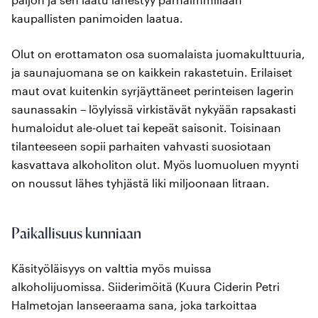
kaupallisten panimoiden laatua.
Olut on erottamaton osa suomalaista juomakulttuuria,
ja saunajuomana se on kaikkein rakastetuin. Erilaiset
maut ovat kuitenkin syrjäyttäneet perinteisen lagerin
saunassakin – löylyissä virkistävät nykyään rapsakasti
humaloidut ale-oluet tai kepeät saisonit. Toisinaan
tilanteeseen sopii parhaiten vahvasti suosiotaan
kasvattava alkoholiton olut. Myös luomuoluen myynti
on noussut lähes tyhjästä liki miljoonaan litraan.
Paikallisuus kunniaan
Käsityöläisyys on valttia myös muissa
alkoholijuomissa. Siiderimöitä (Kuura Ciderin Petri
Halmetojan lanseeraama sana, joka tarkoittaa