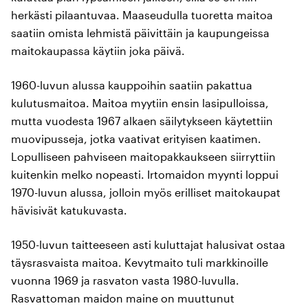
herkästi pilaantuvaa. Maaseudulla tuoretta maitoa
saatiin omista lehmistä päivittäin ja kaupungeissa
maitokaupassa käytiin joka päivä.
1960-luvun alussa kauppoihin saatiin pakattua
kulutusmaitoa. Maitoa myytiin ensin lasipulloissa,
mutta vuodesta 1967 alkaen säilytykseen käytettiin
muovipusseja, jotka vaativat erityisen kaatimen.
Lopulliseen pahviseen maitopakkaukseen siirryttiin
kuitenkin melko nopeasti. Irtomaidon myynti loppui
1970-luvun alussa, jolloin myös erilliset maitokaupat
hävisivät katukuvasta.
1950-luvun taitteeseen asti kuluttajat halusivat ostaa
täysrasvaista maitoa. Kevytmaito tuli markkinoille
vuonna 1969 ja rasvaton vasta 1980-luvulla.
Rasvattoman maidon maine on muuttunut