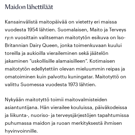
Maidon lähettiläät
Kansainvälistä maitopäivää on vietetty eri maissa
vuodesta 1954 lähtien. Suomalaisen, Maito ja Terveys
ry:n vuosittain valitseman maitotytön esikuva on Iso-
Britannian Dairy Queen, jonka toimenkuvaan kuului
toreilla ja aukioilla vieraileminen sekä jäätelön
jakaminen “uskollisille alamaisilleen”. Kotimaisen
maitotytön edellytettiin olevan mieluummin reipas ja
omatoiminen kuin palvottu kuningatar. Maitotyttö on
valittu Suomessa vuodesta 1973 lähtien.
Nykyään maitotyttö toimii maitovalmisteiden
asiantuntijana. Hän vierailee kouluissa, päiväkodeissa
ja liikunta-, nuoriso- ja terveysjärjestöjen tapahtumissa
puhumassa maidon ja ruoan merkityksestä ihmisen
hyvinvoinnille.