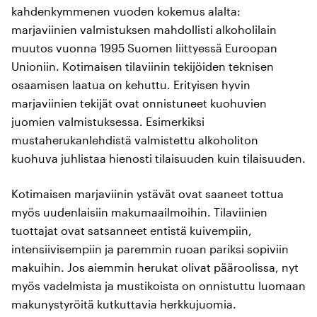
kahdenkymmenen vuoden kokemus alalta:
marjaviinien valmistuksen mahdollisti alkoholilain
muutos vuonna 1995 Suomen liittyessä Euroopan
Unioniin. Kotimaisen tilaviinin tekijöiden teknisen
osaamisen laatua on kehuttu. Erityisen hyvin
marjaviinien tekijät ovat onnistuneet kuohuvien
juomien valmistuksessa. Esimerkiksi
mustaherukanlehdistä valmistettu alkoholiton
kuohuva juhlistaa hienosti tilaisuuden kuin tilaisuuden.
Kotimaisen marjaviinin ystävät ovat saaneet tottua
myös uudenlaisiin makumaailmoihin. Tilaviinien
tuottajat ovat satsanneet entistä kuivempiin,
intensiivisempiin ja paremmin ruoan pariksi sopiviin
makuihin. Jos aiemmin herukat olivat pääroolissa, nyt
myös vadelmista ja mustikoista on onnistuttu luomaan
makunystyröitä kutkuttavia herkkujuomia.