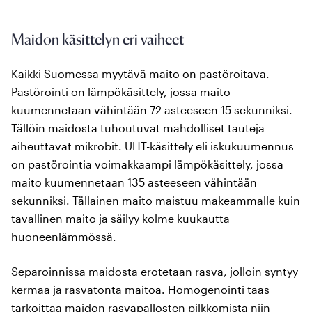
Maidon käsittelyn eri vaiheet
Kaikki Suomessa myytävä maito on pastöroitava.
Pastörointi on lämpökäsittely, jossa maito
kuumennetaan vähintään 72 asteeseen 15 sekunniksi.
Tällöin maidosta tuhoutuvat mahdolliset tauteja
aiheuttavat mikrobit. UHT-käsittely eli iskukuumennus
on pastörointia voimakkaampi lämpökäsittely, jossa
maito kuumennetaan 135 asteeseen vähintään
sekunniksi. Tällainen maito maistuu makeammalle kuin
tavallinen maito ja säilyy kolme kuukautta
huoneenlämmössä.
Separoinnissa maidosta erotetaan rasva, jolloin syntyy
kermaa ja rasvatonta maitoa. Homogenointi taas
tarkoittaa maidon rasvapallosten pilkkomista niin