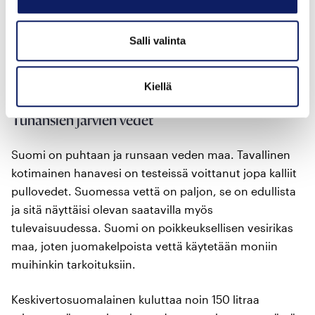
proteiineihin tai hiilihydraatteihin. Mitä vähemmän
niissä on niin sanottua vapaata vettä, sitä paremmin
Salli valinta
ne säilyvät, koska mikrobit vaativat vettä
lisääntyäkseen.
Kiellä
Tuhansien järvien vedet
Suomi on puhtaan ja runsaan veden maa. Tavallinen
kotimainen hanavesi on testeissä voittanut jopa kalliit
pullovedet. Suomessa vettä on paljon, se on edullista
ja sitä näyttäisi olevan saatavilla myös
tulevaisuudessa. Suomi on poikkeuksellisen vesirikas
maa, joten juomakelpoista vettä käytetään moniin
muihinkin tarkoituksiin.
Keskivertosuomalainen kuluttaa noin 150 litraa