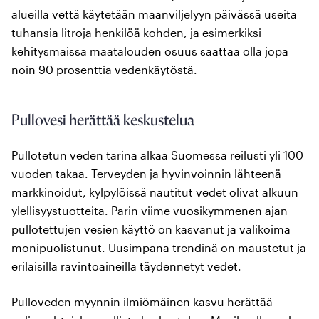
alueilla vettä käytetään maanviljelyyn päivässä useita
tuhansia litroja henkilöä kohden, ja esimerkiksi
kehitysmaissa maatalouden osuus saattaa olla jopa
noin 90 prosenttia vedenkäytöstä.
Pullovesi herättää keskustelua
Pullotetun veden tarina alkaa Suomessa reilusti yli 100
vuoden takaa. Terveyden ja hyvinvoinnin lähteenä
markkinoidut, kylpylöissä nautitut vedet olivat alkuun
ylellisyystuotteita. Parin viime vuosikymmenen ajan
pullotettujen vesien käyttö on kasvanut ja valikoima
monipuolistunut. Uusimpana trendinä on maustetut ja
erilaisilla ravintoaineilla täydennetyt vedet.
Pulloveden myynnin ilmiömäinen kasvu herättää