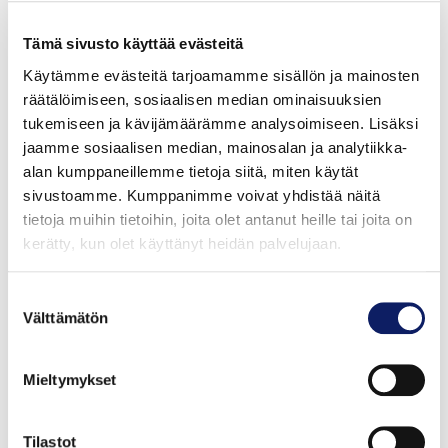
Tämä sivusto käyttää evästeitä
Vastuullisuuden ja ympäristötyön tulevaisuus
Käytämme evästeitä tarjoamamme sisällön ja mainosten
räätälöimiseen, sosiaalisen median ominaisuuksien
Meira Nova tulee sertifioimaan ISO 9001
tukemiseen ja kävijämäärämme analysoimiseen. Lisäksi
järjestelmän 11/2023 ja mahdollisesti ISO 14001
jaamme sosiaalisen median, mainosalan ja analytiikka-
järjestelmän samaan aikaan.
alan kumppaneillemme tietoja siitä, miten käytät
sivustoamme. Kumppanimme voivat yhdistää näitä
Vastuullisuusraportointia kehitetään ja vuosittainen
tietoja muihin tietoihin, joita olet antanut heille tai joita on
julkaistaan vastuullisuuskatsaus.
kerätty, kun olet käyttänyt heidän palvelujaan.
Henkilöstön osallistaminen ja kouluttaminen
järjestelmällisesti.
Suostumuksen
Kierrätykseen panostaminen ja ideoiden hakeminen
Välttämätön
valinta
sidosryhmiltä.
Lue lisää:
Meira Nova – Vastuullisuuskatsaus 2021
Mieltymykset
Tilastot