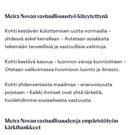
Meira Novan vastuullisuustyö kiteytettynä
Kohti kestävän kuluttamisen uutta normaalia –
yhdessä askel kerrallaan – Autetaan asiakkaita
tekemään terveellisiä ja vastuullisia valintoja.
Kohti kestävä kasvua – luonnon varoja kunnioittaen –
Otetaan valikoimassa huomioon luonto ja ilmasto.
Kohti yhdenvertaista maailmaa – eriarvoisuutta
poistaen – Kaikki ihmiset ovat yhtä tärkeitä,
huolehdimme sosiaalisesta vastuusta.
Meira Novan vastuullisuuden ja ympäristötyön
kärkihankkeet