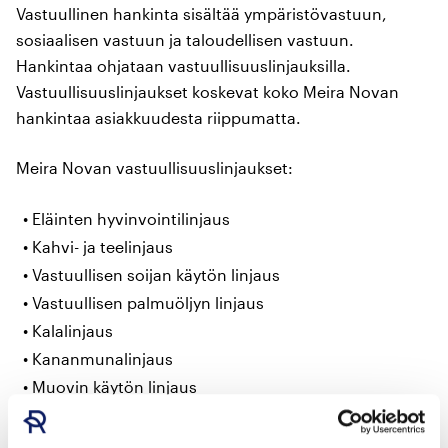
Vastuullinen hankinta sisältää ympäristövastuun,
sosiaalisen vastuun ja taloudellisen vastuun.
Hankintaa ohjataan vastuullisuuslinjauksilla.
Vastuullisuuslinjaukset koskevat koko Meira Novan
hankintaa asiakkuudesta riippumatta.
Meira Novan vastuullisuuslinjaukset:
Eläinten hyvinvointilinjaus
Kahvi- ja teelinjaus
Vastuullisen soijan käytön linjaus
Vastuullisen palmuöljyn linjaus
Kalalinjaus
Kananmunalinjaus
Muovin käytön linjaus
Metsäkatolinjaus naudanlihalle
Metsäkatolinjaus puu- ja paperituotteille