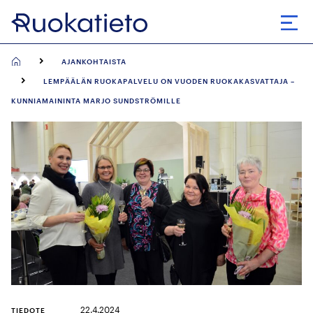
Siirry
suoraan
Avaa
sisältöön
AJANKOHTAISTA
LEMPÄÄLÄN RUOKAPALVELU ON VUODEN RUOKAKASVATTAJA –
KUNNIAMAININTA MARJO SUNDSTRÖMILLE
22.4.2024
TIEDOTE