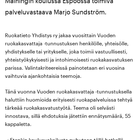
Mainingin koulussa Espoossa toimiva
palveluvastaava Marjo Sundström.
Ruokatieto Yhdistys ry jakaa vuosittain Vuoden
ruokakasvattaja -tunnustuksen henkilölle, yhteisölle,
yhdistykselle tai yritykselle, joka toimii vastuullisesti,
yhteistyökykyisesti ja intohimoisesti ruokakasvatuksen
parissa. Valintakriteereissä painotetaan eri vuosina
vaihtuvia ajankohtaisia teemoja.
Tänä vuonna Vuoden ruokakasvattaja -tunnustuksella
haluttiin huomioida erityisesti ruokapalveluissa tehtyä
tärkeää ruokakasvatustyötä. Teema oli selvästi
innostava, sillä ehdotuksia jätettiin ennätysmäärä, 55
kappaletta.
Etenkin kouluruokailusta puhutaan tällä hetkellä