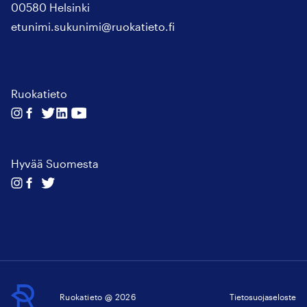
00580 Helsinki
etunimi.sukunimi@ruokatieto.fi
Ruokatieto
Seuraa
Seuraa
Seuraa
Seuraa
Seuraa
meitä
meitä
meitä
meitä
meitä
instagram
facebook
twitter
linkedin
youtube
Hyvää Suomesta
Seuraa
Seuraa
Seuraa
meitä
meitä
meitä
instagram
facebook
twitter
Ruokatieto
Ruokatieto @ 2026
Tietosuojaseloste
↑