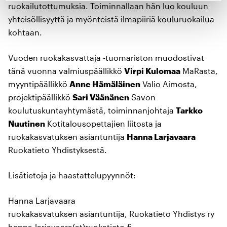
ruokailutottumuksia. Toiminnallaan hän luo kouluun
yhteisöllisyyttä ja myönteistä ilmapiiriä kouluruokailua
kohtaan.
Vuoden ruokakasvattaja -tuomariston muodostivat
tänä vuonna valmiuspäällikkö
Virpi Kulomaa
MaRasta,
myyntipäällikkö
Anne Hämäläinen
Valio Aimosta,
projektipäällikkö
Sari Väänänen
Savon
koulutuskuntayhtymästä, toiminnanjohtaja
Tarkko
Nuutinen
Kotitalousopettajien liitosta ja
ruokakasvatuksen asiantuntija
Hanna Larjavaara
Ruokatieto Yhdistyksestä.
Lisätietoja ja haastattelupyynnöt:
Hanna Larjavaara
ruokakasvatuksen asiantuntija, Ruokatieto Yhdistys ry
hanna.larjavaara(at)ruokatieto.fi