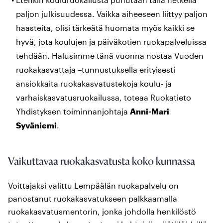
paljon julkisuudessa. Vaikka aiheeseen liittyy paljon
haasteita, olisi tärkeätä huomata myös kaikki se
hyvä, jota koulujen ja päiväkotien ruokapalveluissa
tehdään. Halusimme tänä vuonna nostaa Vuoden
ruokakasvattaja –tunnustuksella erityisesti
ansiokkaita ruokakasvatustekoja koulu- ja
varhaiskasvatusruokailussa, toteaa Ruokatieto
Yhdistyksen toiminnanjohtaja
Anni-Mari
Syväniemi
.
Vaikuttavaa ruokakasvatusta koko kunnassa
Voittajaksi valittu Lempäälän ruokapalvelu on
panostanut ruokakasvatukseen palkkaamalla
ruokakasvatusmentorin, jonka johdolla henkilöstö