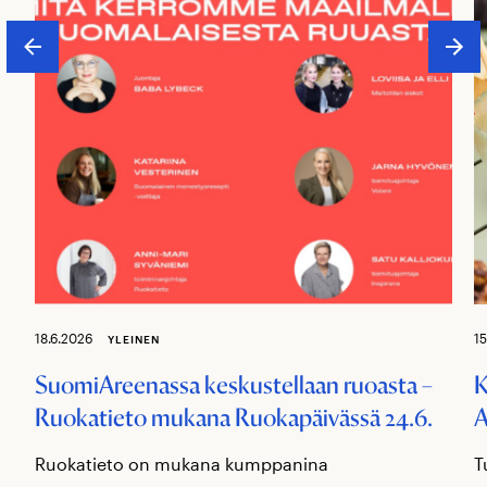
18.6.2026
15
YLEINEN
SuomiAreenassa keskustellaan ruoasta –
K
Ruokatieto mukana Ruokapäivässä 24.6.
A
Ruokatieto on mukana kumppanina
T