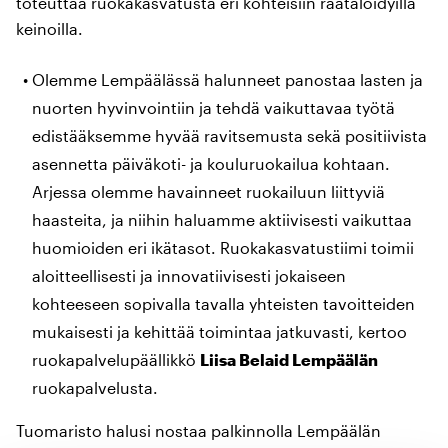
toteuttaa ruokakasvatusta eri kohteisiin räätälöidyillä
keinoilla.
Olemme Lempäälässä halunneet panostaa lasten ja
nuorten hyvinvointiin ja tehdä vaikuttavaa työtä
edistääksemme hyvää ravitsemusta sekä positiivista
asennetta päiväkoti- ja kouluruokailua kohtaan.
Arjessa olemme havainneet ruokailuun liittyviä
haasteita, ja niihin haluamme aktiivisesti vaikuttaa
huomioiden eri ikätasot. Ruokakasvatustiimi toimii
aloitteellisesti ja innovatiivisesti jokaiseen
kohteeseen sopivalla tavalla yhteisten tavoitteiden
mukaisesti ja kehittää toimintaa jatkuvasti, kertoo
ruokapalvelupäällikkö
Liisa Belaid Lempäälän
ruokapalvelusta.
Tuomaristo halusi nostaa palkinnolla Lempäälän