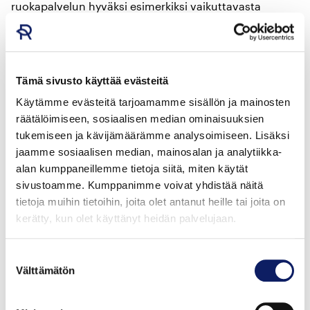
ruokapalvelun hyväksi esimerkiksi vaikuttavasta
ruokakasvatustyöstä, joka on uutta toimintakulttuuria
luovaa ja systemaattista koko kunnan tasolla.
Ruokakasvatuksessa on panostettu
poikkihallinnolliseen yhteistyöhön ravitsemis-, opetus-
Tämä sivusto käyttää evästeitä
ja kasvatushenkilöstön kesken sekä lasten ja nuorten
Käytämme evästeitä tarjoamamme sisällön ja mainosten
osallistamiseen ja positiiviseen ruokapuheeseen.
räätälöimiseen, sosiaalisen median ominaisuuksien
tukemiseen ja kävijämäärämme analysoimiseen. Lisäksi
jaamme sosiaalisen median, mainosalan ja analytiikka-
Ruokakasvatusta ja yhteistyötä suurella
alan kumppaneillemme tietoja siitä, miten käytät
sydämellä
sivustoamme. Kumppanimme voivat yhdistää näitä
tietoja muihin tietoihin, joita olet antanut heille tai joita on
Espoo Cateringissa toimivalle palveluvastaava
Marjo
kerätty, kun olet käyttänyt heidän palvelujaan.
Sundströmille
myönnettiin kunniakirja työstään
Mainingin koulun kouluruokailun sieluna ja sydämenä.
Suostumuksen
Lukuisat kollegoiden kommentit ehdotuksissa kertovat
Välttämätön
valinta
arvostuksesta, jota muu henkilöstö ja oppilaat kokevat
häntä kohtaan.