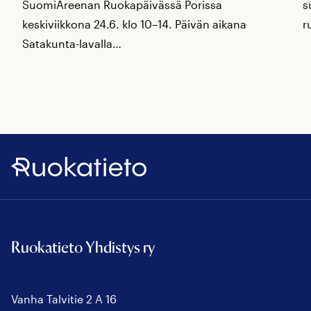
SuomiAreenan Ruokapäivässä Porissa
s
keskiviikkona 24.6. klo 10–14. Päivän aikana
r
Satakunta-lavalla…
Ruokatieto
Ruokatieto Yhdistys ry
Vanha Talvitie 2 A 16