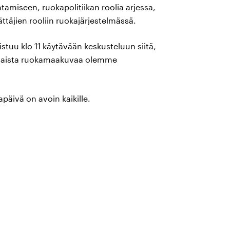
amiseen, ruokapolitiikan roolia arjessa,
ttäjien rooliin ruokajärjestelmässä.
tuu klo 11 käytävään keskusteluun siitä,
illaista ruokamaakuvaa olemme
äivä on avoin kaikille.