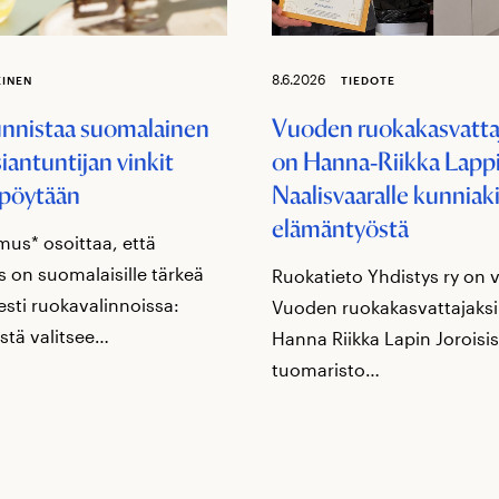
8.6.2026
EINEN
TIEDOTE
unnistaa suomalainen
Vuoden ruokakasvatta
iantuntijan vinkit
on Hanna‑Riikka Lappi,
pöytään
Naalisvaaralle kunniaki
elämäntyöstä
mus* osoittaa, että
 on suomalaisille tärkeä
Ruokatieto Yhdistys ry on 
sesti ruokavalinnoissa:
Vuoden ruokakasvattajaks
stä valitsee…
Hanna Riikka Lapin Joroisis
tuomaristo…