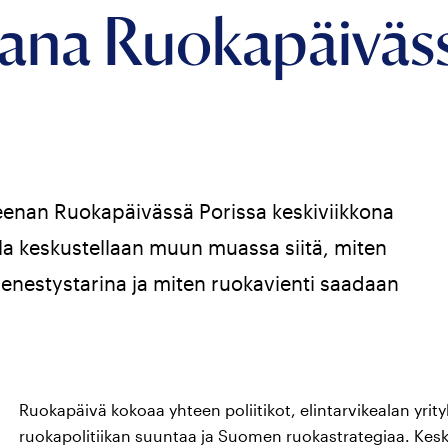
ana Ruokapäiväss
nan Ruokapäivässä Porissa keskiviikkona
lla keskustellaan muun muassa siitä, miten
nestystarina ja miten ruokavienti saadaan
Ruokapäivä kokoaa yhteen poliitikot, elintarvikealan yrity
ruokapolitiikan suuntaa ja Suomen ruokastrategiaa. K