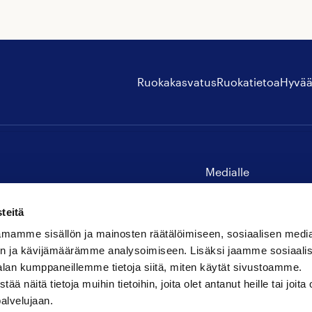
Ruokakasvatus
Ruokatietoa
Hyvää
Medialle
Yhteystiedot
teitä
mamme sisällön ja mainosten räätälöimiseen, sosiaalisen medi
n ja kävijämäärämme analysoimiseen. Lisäksi jaamme sosiaali
alan kumppaneillemme tietoja siitä, miten käytät sivustoamme.
näitä tietoja muihin tietoihin, joita olet antanut heille tai joita 
palvelujaan.