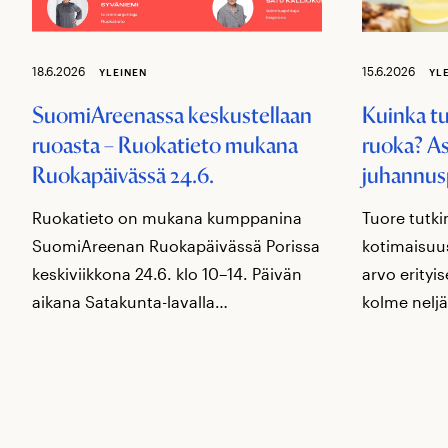
18.6.2026
15.6.2026
YLEINEN
YL
SuomiAreenassa keskustellaan
Kuinka t
ruoasta – Ruokatieto mukana
ruoka? As
Ruokapäivässä 24.6.
juhannus
Ruokatieto on mukana kumppanina
Tuore tutki
SuomiAreenan Ruokapäivässä Porissa
kotimaisuus
keskiviikkona 24.6. klo 10–14. Päivän
arvo erityi
aikana Satakunta-lavalla…
kolme neljä