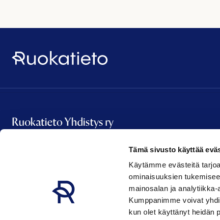
Ruokatieto
Ruokatieto Yhdistys ry
Tämä sivusto käyttää eväs
Vanha Talvitie 2 A 16
Käytämme evästeitä tarjoa
00580 Helsinki
ominaisuuksien tukemisee
etunimi.sukunimi@ruokatieto.fi
mainosalan ja analytiikka-
Kumppanimme voivat yhdistää 
kun olet käyttänyt heidän 