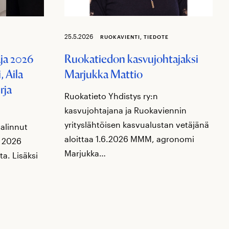
25.5.2026
RUOKAVIENTI, TIEDOTE
ja 2026
Ruokatiedon kasvujohtajaksi
 Aila
Marjukka Mattio
rja
Ruokatieto Yhdistys ry:n
kasvujohtajana ja Ruokaviennin
yrityslähtöisen kasvualustan vetäjänä
valinnut
aloittaa 1.6.2026 MMM, agronomi
i 2026
Marjukka…
ta. Lisäksi