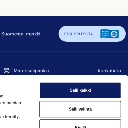
 Suomesta -merkki
ETSI YRITYSTÄ
Materiaalipankki
Ruokatieto
Tilaa uutiskirje
Seuraa
Seuraa
Seuraa
Seuraa
Seuraa
meitä
meitä
meitä
meitä
meitä
Salli kaikki
instagram
facebook
twitter
linkedin
youtube
an
Hyvää Suomesta
sen median,
Seuraa
Seuraa
Seuraa
Salli valinta
on kerätty,
meitä
meitä
meitä
instagram
facebook
twitter
Kiellä