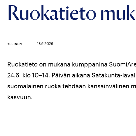
Ruokatieto muk
18.6.2026
YLEINEN
Ruokatieto on mukana kumppanina SuomiAree
24.6. klo 10–14. Päivän aikana Satakunta-lava
suomalainen ruoka tehdään kansainvälinen me
kasvuun.