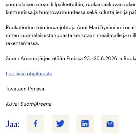
suomalaisen ruoan kilpailuetuihin, ruokamaakuvan rakent
kulttuurissa ja huoltovarmuudessa sekä kuluttajien ja pää
Ruokatiedon toiminnanjohtaja Anni-Mari Syväniemi osallis
miten suomalaisesta ruoasta kerrotaan maailmalle ja m
rakentamassa.
SuomiAreena järjestetään Porissa 23.–26.6.2026 ja Ruokap
Lue lisää ohjelmasta
Tavataan Porissa!
Kuva: SuomiAreena
Jaa: