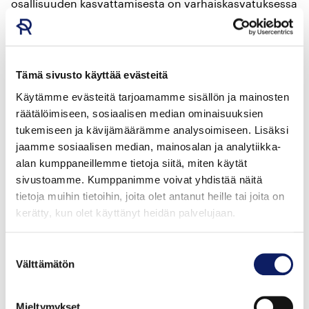
osallisuuden kasvattamisesta on varhaiskasvatuksessa
viikolla 21 toteutettu lempiruokaviikko.
Lempiruokaviikko toteutettiin lapsilta kerättyjen
toiveiden pohjalta, jolloin hekin pääsivät osallistumaan
suunnitteluun ja päätöksen tekoon.
Tämä sivusto käyttää evästeitä
Käytämme evästeitä tarjoamamme sisällön ja mainosten
räätälöimiseen, sosiaalisen median ominaisuuksien
Pienillä teoilla on isoja vaikutuksia
tukemiseen ja kävijämäärämme analysoimiseen. Lisäksi
jaamme sosiaalisen median, mainosalan ja analytiikka-
Toisinaan saatetaan ajatella, että vaikka kiinnostusta
alan kumppaneillemme tietoja siitä, miten käytät
sivustoamme. Kumppanimme voivat yhdistää näitä
ruokakasvatuksen edistämiseen olisi, ei arjesta löydy
tietoja muihin tietoihin, joita olet antanut heille tai joita on
aikaa sen toteuttamiselle.
kerätty, kun olet käyttänyt heidän palvelujaan.
– Itseasiassa ruokakasvatuksen tuominen osaksi arkea
Suostumuksen
ei vie siitä yhtään enempää aikaa. Lapsien kanssa
Välttämätön
valinta
käytävät ruokaan liittyvät keskustelut ovat hyvä
esimerkki arkisista ruokakasvatusteoista, jotka eivät
vaadi lisää aikaa tai vaivaa. Ruokakasvatusta
Mieltymykset