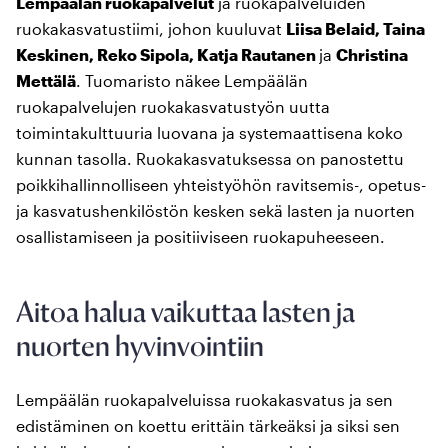
Lempäälän ruokapalvelut
ja ruokapalveluiden
ruokakasvatustiimi, johon kuuluvat
Liisa Belaid, Taina
Keskinen, Reko Sipola, Katja Rautanen
ja
Christina
Mettälä
. Tuomaristo näkee Lempäälän
ruokapalvelujen ruokakasvatustyön uutta
toimintakulttuuria luovana ja systemaattisena koko
kunnan tasolla. Ruokakasvatuksessa on panostettu
poikkihallinnolliseen yhteistyöhön ravitsemis-, opetus-
ja kasvatushenkilöstön kesken sekä lasten ja nuorten
osallistamiseen ja positiiviseen ruokapuheeseen.
Aitoa halua vaikuttaa lasten ja
nuorten hyvinvointiin
Lempäälän ruokapalveluissa ruokakasvatus ja sen
edistäminen on koettu erittäin tärkeäksi ja siksi sen