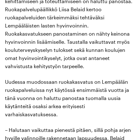
kehittämiseen ja toteuttamiseen on haluttu panostaa.
Ruokapalvelupäällikkö Liisa Belaid kertoo
ruokapalveluiden tärkeimmäksi tehtäväksi
Lempääläisten lasten hyvinvoinnin.
Ruokakasvatukseen panostaminen on nähty keinona
hyvinvoinnin lisäämiselle. Taustalla vaikuttavat myös
kouluterveyskyselyn tulokset sekä kunnan koulujen
omat hyvinvointikyselyt, jotka ovat antaneet
vahvistusta kehitystyön tarpeelle.
Uudessa muodossaan ruokakasvatus on Lempäälän
ruokapalveluissa nyt käytössä ensimmäistä vuotta ja
tänä vuonna on haluttu panostaa tuomalla uusia
käytänteitä osaksi arkea erityisesti
varhaiskasvatuksessa.
– Halutaan vaikuttaa pienestä pitäen, sillä pohja arjen
hyville valinnoille rakennetaan lapsuudessa, Belaid