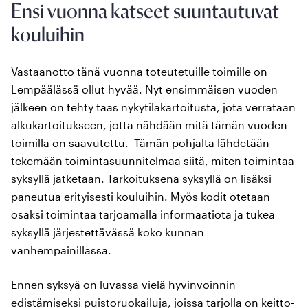
Ensi vuonna katseet suuntautuvat
kouluihin
Vastaanotto tänä vuonna toteutetuille toimille on
Lempäälässä ollut hyvää. Nyt ensimmäisen vuoden
jälkeen on tehty taas nykytilakartoitusta, jota verrataan
alkukartoitukseen, jotta nähdään mitä tämän vuoden
toimilla on saavutettu. Tämän pohjalta lähdetään
tekemään toimintasuunnitelmaa siitä, miten toimintaa
syksyllä jatketaan. Tarkoituksena syksyllä on lisäksi
paneutua erityisesti kouluihin. Myös kodit otetaan
osaksi toimintaa tarjoamalla informaatiota ja tukea
syksyllä järjestettävässä koko kunnan
vanhempainillassa.
Ennen syksyä on luvassa vielä hyvinvoinnin
edistämiseksi puistoruokailuja, joissa tarjolla on keitto-