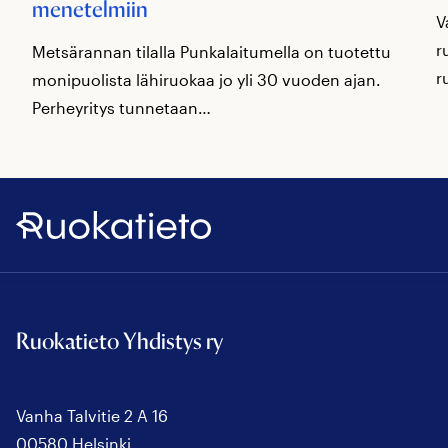
menetelmiin
V
r
Metsärannan tilalla Punkalaitumella on tuotettu
r
monipuolista lähiruokaa jo yli 30 vuoden ajan.
Perheyritys tunnetaan…
Ruokatieto
Ruokatieto Yhdistys ry
Vanha Talvitie 2 A 16
00580 Helsinki