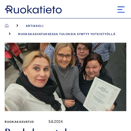
Siirry
suoraan
Avaa
sisältöön
ARTIKKELI
RUOKAKASVATUKSESSA TULOKSIA SYNTYY YHTEISTYÖLLÄ
5.6.2024
RUOKAKASVATUS