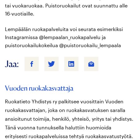
tai vuokaruokaa. Puistoruokailut ovat suunnattu alle
16-vuotiaille.
Lempäälän ruokapalveluita voi seurata esimerkiksi
Instagramissa @lempaalan_ruokapalvelu ja
puistoruokailukokeilua @puistoruokailu_lempaala
Jaa:
Vuoden ruokakasvattaja
Ruokatieto Yhdistys ry palkitsee vuosittain Vuoden
ruokakasvattajan, joka on ruokakasvatuksen saralla
ansioitunut toimija, henkilö, yhteisö, yritys tai yhdistys.
Tänä vuonna tunnuksella haluttiin huomioida
erityisesti ruokapalveluissa tehtyä ruokakasvatustyötä.