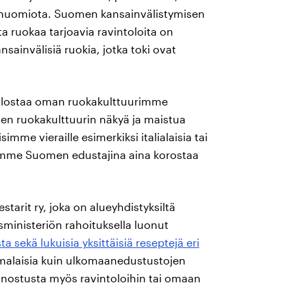
n huomiota. Suomen kansainvälistymisen
 ruokaa tarjoavia ravintoloita on
sainvälisiä ruokia, jotka toki ovat
kuulostaa oman ruokakulttuurimme
isen ruokakulttuurin näkyä ja maistua
simme vieraille esimerkiksi italialaisia tai
stamme Suomen edustajina aina korostaa
rit ry, joka on alueyhdistyksiltä
ministeriön rahoituksella luonut
a sekä lukuisia yksittäisiä reseptejä eri
malaisia kuin ulkomaanedustustojen
 innostusta myös ravintoloihin tai omaan