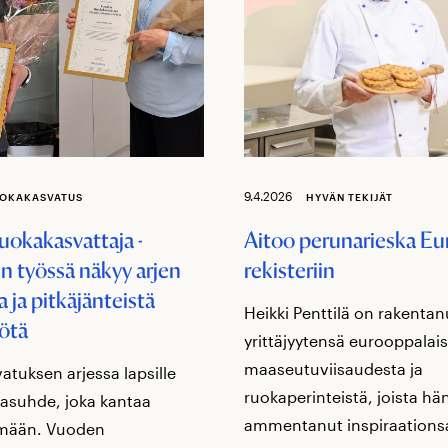
9.4.2026
OKAKASVATUS
HYVÄN TEKIJÄT
okakasvattaja -
Aitoo perunarieska E
en työssä näkyy arjen
rekisteriin
a ja pitkäjänteistä
Heikki Penttilä on rakentan
ötä
yrittäjyytensä eurooppalai
maaseutuviisaudesta ja
atuksen arjessa lapsille
ruokaperinteistä, joista hä
kasuhde, joka kantaa
ammentanut inspiraation
lämään. Vuoden