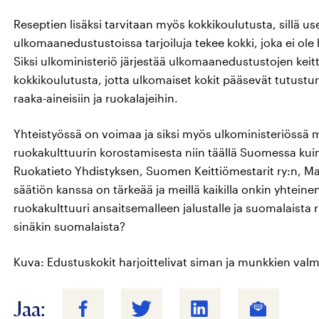
Reseptien lisäksi tarvitaan myös kokkikoulutusta, sillä
ulkomaanedustustoissa tarjoiluja tekee kokki, joka ei ol
Siksi ulkoministeriö järjestää ulkomaanedustustojen keit
kokkikoulutusta, jotta ulkomaiset kokit pääsevät tutust
raaka-aineisiin ja ruokalajeihin.
Yhteistyössä on voimaa ja siksi myös ulkoministeriössä
ruokakulttuurin korostamisesta niin täällä Suomessa kui
Ruokatieto Yhdistyksen, Suomen Keittiömestarit ry:n, Ma
säätiön kanssa on tärkeää ja meillä kaikilla onkin yhtein
ruokakulttuuri ansaitsemalleen jalustalle ja suomalaista r
sinäkin suomalaista?
Kuva: Edustuskokit harjoittelivat siman ja munkkien val
Jaa: