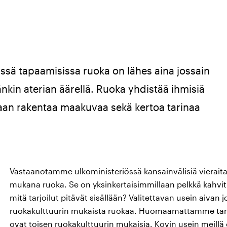
ssä tapaamisissa ruoka on lähes aina jossain
kin aterian äärellä. Ruoka yhdistää ihmisiä
daan rakentaa maakuvaa sekä kertoa tarinaa
Vastaanotamme ulkoministeriössä kansainvälisiä vieraita 
mukana ruoka. Se on yksinkertaisimmillaan pelkkä kahvit
mitä tarjoilut pitävät sisällään? Valitettavan usein aiva
ruokakulttuurin mukaista ruokaa. Huomaamattamme tarj
ovat toisen ruokakulttuurin mukaisia. Kovin usein meillä o