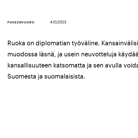
4.10.2023
PUHEENVUORO
Ruoka on diplomatian työväline. Kansainvälisi
muodossa läsnä, ja usein neuvotteluja käydään
kansallisuuteen katsomatta ja sen avulla voi
Suomesta ja suomalaisista.