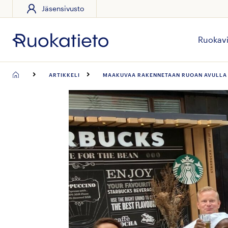
Jäsensivusto
Siirry
suoraan
sisältöön
Ruokavi
ARTIKKELI
MAAKUVAA RAKENNETAAN RUOAN AVULLA