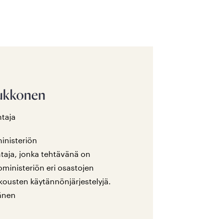
Kukkonen
taja
ministeriön
taja, jonka tehtävänä on
oministeriön eri osastojen
kousten käytännönjärjestelyjä.
änen