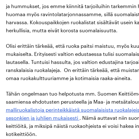
ja hummukset, jos emme kiinnitä tarjoiluihin tarkemmi
huomaa myös ravintolatarjonnassamme, sillä suomalaista
harvassa. Kokouspaikkojen ruokalistat sisältävät usein kan
herkullisia, mutta eivät korosta suomalaisuutta.
Olisi erittäin tärkeää, että ruoka paitsi maistuu, myös 
mukaiselta. Erityisesti valtion edustaessa tulisi suomala
lautasella. Tuntuisi hassulta, jos valtion edustajina tarjoai
ranskalaisia ruokalajeja. On erittäin tärkeää, että mui
omaa ruokakulttuuriamme ja kotimaisia raaka-aineita.
Tähän ongelmaan tuo helpotusta mm. Suomen Keittiömesta
saamiensa ehdotusten perusteella ja Maa- ja metsätalous
malliruokalistoja perinteikkäistä suomalaisista ruokalajeist
sesonkien ja juhlien mukaisesti
. Nämä auttavat niin suo
keittiöitä, ja miksipä näistä ruokaohjeista ei voisi hakea
kotikeittiöön.