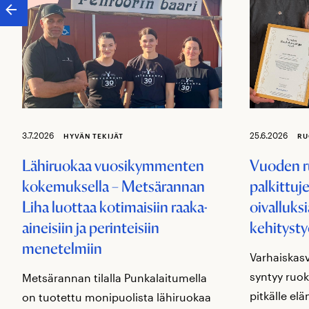
3.7.2026
25.6.2026
HYVÄN TEKIJÄT
RU
Lähiruokaa vuosikymmenten
Vuoden ru
kokemuksella – Metsärannan
palkittuj
Liha luottaa kotimaisiin raaka-
oivalluksi
aineisiin ja perinteisiin
kehitysty
menetelmiin
Varhaiskasv
syntyy ruo
Metsärannan tilalla Punkalaitumella
pitkälle e
on tuotettu monipuolista lähiruokaa