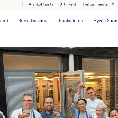
Ajankohtaista
Artikkelit
Tietoa meistä
enti
Ruokakasvatus
Ruokatietoa
Hyvää Suom