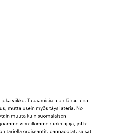
joka viikko. Tapaamisissa on lähes aina
us, mutta usein myös täysi ateria. No
n jotain muuta kuin suomalaisen
oamme vieraillemme ruokalajeja, jotka
n tarjolla croissantit, pannacotat, salsat