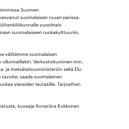
 useimmissa Suomen
e kasvanut suomalaisen ruuan parissa.
tiöhenkilökunnalle vuosittain
umaan suomalaiseen ruokakulttuuriin,
 me välitämme suomalaisen
n ulkomaillakin. Verkostoituminen mm.
a- ja metsätalousministeriön sekä Elo-
en tavoite; saada suomalainen
uokaa vieraiden lautasille. Tarjoathan
mistusta, kuvaaja Annariina Kukkonen