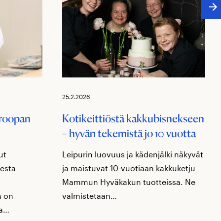
25.2.2026
uroopan
Kotikeittiöstä kakkubisnekseen
– hyvän tekemistä jo 10 vuotta
ut
Leipurin luovuus ja kädenjälki näkyvät
sesta
ja maistuvat 10-vuotiaan kakkuketju
Mammun Hyväkakun tuotteissa. Ne
n on
valmistetaan…
sa…