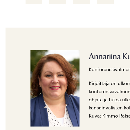
Annariina 
Konferenssivalmen
Kirjoittaja on ulko
konferenssivalmen
ohjata ja tukea ulk
kansainvälisten ko
Kuva: Kimmo Räis