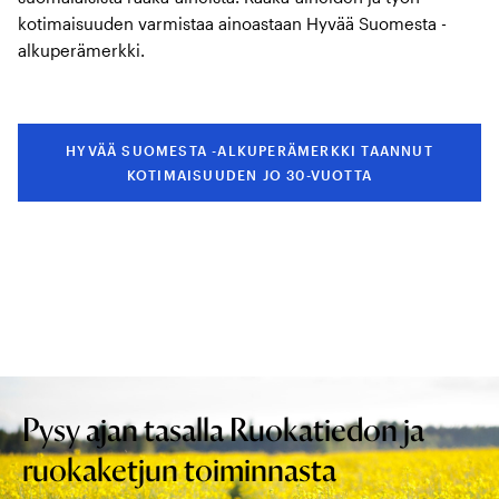
kotimaisuuden varmistaa ainoastaan Hyvää Suomesta -
alkuperämerkki.
HYVÄÄ SUOMESTA -ALKUPERÄMERKKI TAANNUT
KOTIMAISUUDEN JO 30-VUOTTA
Pysy ajan tasalla Ruokatiedon ja
ruokaketjun toiminnasta