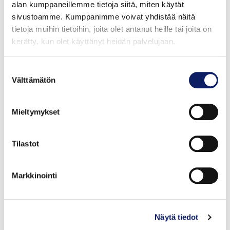
helppoa Hyvää Suomesta -merkin avulla jo 30 vuoden
alan kumppaneillemme tietoja siitä, miten käytät
sivustoamme. Kumppanimme voivat yhdistää näitä
ajan. Tämän on mahdollistanut koko ruokaketjun
tietoja muihin tietoihin, joita olet antanut heille tai joita on
yhteistyö.
kerätty, kun olet käyttänyt heidän palvelujaan.
Suostumuksen
Välttämätön
valinta
Mieltymykset
Tilastot
Markkinointi
Vastuulliset ruokapalvelut -kehitysohjelma
Vastuulliset ruokapalvelut -kehitysohjelmassa eli
Varukkeessa pohdittiin keinoja ammattikeittiöiden
Näytä tiedot
vastuullisuus-, ympäristö- ja hiilijalanjälkihaasteiden