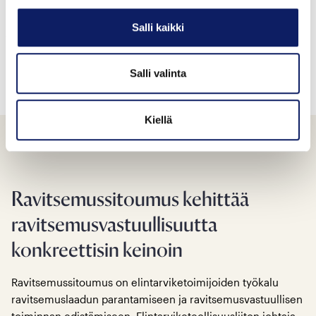
ratkaisemiseksi. Ohjelman avulla jokainen ruokapalvelu
Salli kaikki
voi arvioida ja kehittää omaa vastuullisuustyötään.
Salli valinta
Kiellä
Ravitsemussitoumus kehittää
ravitsemusvastuullisuutta
konkreettisin keinoin
Ravitsemussitoumus on elintarviketoimijoiden työkalu
ravitsemuslaadun parantamiseen ja ravitsemusvastuullisen