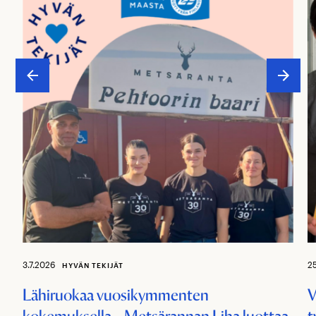
3.7.2026
2
HYVÄN TEKIJÄT
Lähiruokaa vuosikymmenten
V