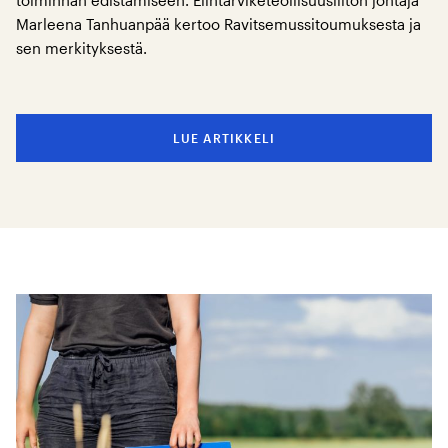
toiminnan edistämiseen. Elintarviketeollisuusliiton johtaja
Marleena Tanhuanpää kertoo Ravitsemussitoumuksesta ja
sen merkityksestä.
LUE ARTIKKELI