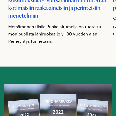
kokemuksella – Metsärannan Liha luottaa
t
kotimaisiin raaka-aineisiin ja perinteisiin
p
menetelmiin
V
r
Metsärannan tilalla Punkalaitumella on tuotettu
r
monipuolista lähiruokaa jo yli 30 vuoden ajan.
Perheyritys tunnetaan…