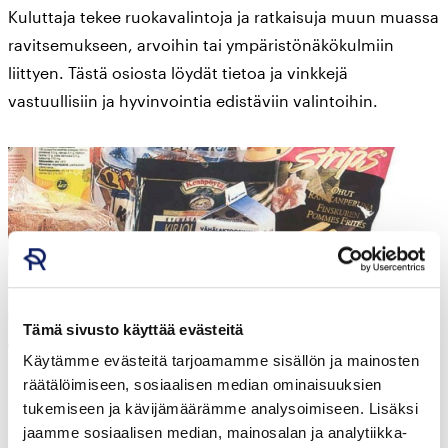
Kuluttaja tekee ruokavalintoja ja ratkaisuja muun muassa
ravitsemukseen, arvoihin tai ympäristönäkökulmiin
liittyen. Tästä osiosta löydät tietoa ja vinkkejä
vastuullisiin ja hyvinvointia edistäviin valintoihin.
Tämä sivusto käyttää evästeitä
Käytämme evästeitä tarjoamamme sisällön ja mainosten
Hyvää Suomesta jo 30 vuotta
räätälöimiseen, sosiaalisen median ominaisuuksien
tukemiseen ja kävijämäärämme analysoimiseen. Lisäksi
Suomalaisen elintarvikkeen tunnistaminen on ollut
jaamme sosiaalisen median, mainosalan ja analytiikka-