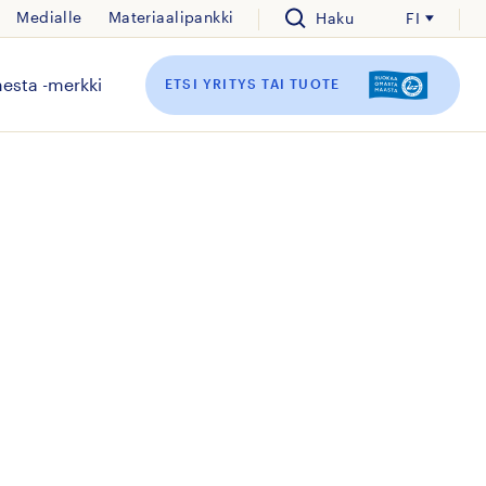
Medialle
Materiaalipankki
Haku
FI
esta -merkki
ETSI YRITYS TAI TUOTE