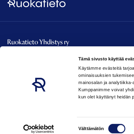
Ruokatieto Yhdistys ry
Tämä sivusto käyttää eväs
Vanha Talvitie 2 A 16
Käytämme evästeitä tarjoa
00580 Helsinki
ominaisuuksien tukemisee
etunimi.sukunimi@ruokatieto.fi
mainosalan ja analytiikka-
Kumppanimme voivat yhdistää 
kun olet käyttänyt heidän 
Suostumuksen
Ruokatieto
Välttämätön
Ruokatieto @ 2026
valinta