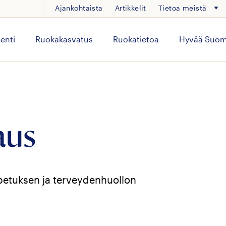
Ajankohtaista
Artikkelit
Tietoa meistä
enti
Ruokakasvatus
Ruokatietoa
Hyvää Suom
aus
petuksen ja terveydenhuollon