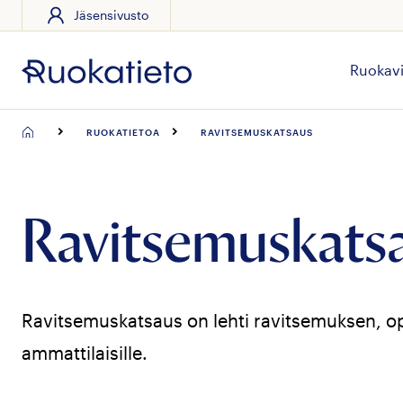
Jäsensivusto
Siirry
suoraan
sisältöön
Ruokavi
RUOKATIETOA
RAVITSEMUSKATSAUS
Ravitsemuskats
Ravitsemuskatsaus on lehti ravitsemuksen, o
ammattilaisille.