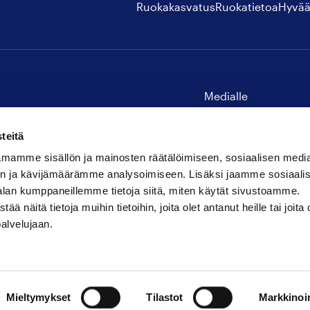
Ruokakasvatus
Ruokatietoa
Hyvää
Medialle
Yhteystiedot
teitä
mamme sisällön ja mainosten räätälöimiseen, sosiaalisen medi
n ja kävijämäärämme analysoimiseen. Lisäksi jaamme sosiaali
alan kumppaneillemme tietoja siitä, miten käytät sivustoamme.
näitä tietoja muihin tietoihin, joita olet antanut heille tai joita 
palvelujaan.
Mieltymykset
Tilastot
Markkinoin