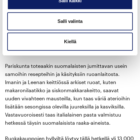
Salli kaikki
käyttää monipuolisemmin kotimaista järvikalaa ja
ostamme itsemme kipeäksi norjalaisella lohella”, Leena
pohtii.
Salli valinta
KOTIMAISISTA RAAKA-AINEISTA
voi valmistaa
Kiellä
tuttujen kotimaisten klassikkojen lisäksi ruokaa
monipuolisesti kansainvälisten keittiöiden tyyliin.
Pariskunta toteaakin suomalaisten jumittavan usein
samoihin resepteihin ja käsityksiin ruoanlaitosta.
Imanin ja Leenan keittiössä arkiset ruoat, kuten
makaronilaatikko ja siskonmakkarakeitto, saavat
uuden vivahteen mausteilla, kun taas väriä aterioihin
lisätään sesongissa olevilla juureksilla ja kasviksilla.
Vastavuoroisesti taas italialainen pasta valmistuu
hetkessä täysin suomalaisista raaka-aineista.
Ruokakauppojen hyllyiltä löytyy tällä hetkellä yli 13 000