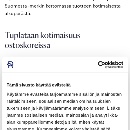
Suomesta -merkin kertomassa tuotteen kotimaisesta
alkuperästä.
Tuplataan kotimaisuus
ostoskoreissa
MAATALOUS- JA ELINTARVIKEALA
työllistää
Suomessa 320 000 ihmistä, mikä on jopa 12
prosenttia kaikista työllisistä.
Tämä sivusto käyttää evästeitä
Imania ja Leenaa valinnoissa ohjaa myös mahdollisuus
Käytämme evästeitä tarjoamamme sisällön ja mainosten
vaikuttaa Suomen työllisyyteen ja talouteen. Vaikka
räätälöimiseen, sosiaalisen median ominaisuuksien
kotimaisten tuotteiden suosiminen ruoanlaitossa on
tukemiseen ja kävijämäärämme analysoimiseen. Lisäksi
pariskunnalle prioriteetti, heistä ei ole realistista
jaamme sosiaalisen median, mainosalan ja analytiikka-
ajatella, että jokainen pystyisi ostamaan aina
alan kumppaneillemme tietoja siitä, miten käytät
sataprosenttisesti suomalaista ruokaa.
sivustoamme. Kumppanimme voivat yhdistää näitä