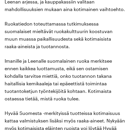
Leenan arjessa, ja kauppakassiin valitaan
mahdollisuuksien mukaan aina kotimainen vaihtoehto.
Ruokatiedon toteuttamassa tutkimuksessa
suomalaiset mieltävät ruokakulttuurin koostuvan
muun muassa paikallisuudesta sekä kotimaisista
raaka-aineista ja tuotannosta.
Imanille ja Leenalle suomalainen ruoka merkitsee
ennen kaikkea luottamusta, eikä sen ostamisen
kohdalla tarvitse miettiä, onko tuotannon takana
haitallisia kemikaaleja tai epäeettistä toimintaa
tuotantoketjun työntekijöitä kohtaan. Kotimaista
ostaessa tietää, mistä ruoka tulee.
Hyvää Suomesta -merkityissä tuotteissa kotimaisuus
kattaa valmistuksen lisäksi myös raaka-aineet. Nykyään
myös kotimaisista eläinten ruoista voi löytää Hyvää