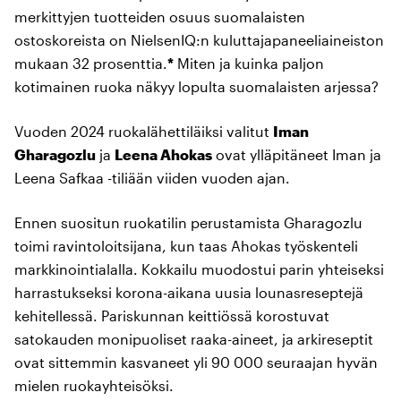
merkittyjen tuotteiden osuus suomalaisten
ostoskoreista on NielsenIQ:n kuluttajapaneeliaineiston
mukaan 32 prosenttia.
*
Miten ja kuinka paljon
kotimainen ruoka näkyy lopulta suomalaisten arjessa?
Vuoden 2024 ruokalähettiläiksi valitut
Iman
Gharagozlu
ja
Leena Ahokas
ovat ylläpitäneet Iman ja
Leena Safkaa -tiliään viiden vuoden ajan.
Ennen suositun ruokatilin perustamista Gharagozlu
toimi ravintoloitsijana, kun taas Ahokas työskenteli
markkinointialalla. Kokkailu muodostui parin yhteiseksi
harrastukseksi korona-aikana uusia lounasreseptejä
kehitellessä. Pariskunnan keittiössä korostuvat
satokauden monipuoliset raaka-aineet, ja arkireseptit
ovat sittemmin kasvaneet yli 90 000 seuraajan hyvän
mielen ruokayhteisöksi.