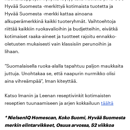
Hyvää Suomesta -merkittyä kotimaista tuotetta ja
Hyvää Suomesta -merkki kattaa ainoana
alkuperämerkkinä kaikki tuoteryhmät. Vaihtoehtoja
riittää kaikkiin ruokavalioihin ja budjetteihin, eivätkä
kotimaiset raaka-aineet ja tuotteet rajoitu ennakko-
oletusten mukaisesti vain klassisiin perunoihin ja
lihaan.
”Suomalaisella ruoka-alalla tapahtuu paljon maukkaita
juttuja. Unohtakaa se, että naapurin nurmikko olisi
aina vihreämpää”, Iman kiteyttää.
Katso Imanin ja Leenan reseptivinkit kotimaisten
reseptien tuunaamiseen ja arjen kokkailuun
täältä
* NielsenIQ Homescan, Koko Suomi, Hyvää Suomesta
merkin elintarvikkeet, Osuus arvossa, 52 viikkoa