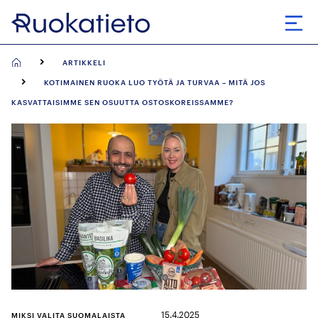
Siirry
suoraan
Avaa
sisältöön
ARTIKKELI
KOTIMAINEN RUOKA LUO TYÖTÄ JA TURVAA – MITÄ JOS
KASVATTAISIMME SEN OSUUTTA OSTOSKOREISSAMME?
15.4.2025
MIKSI VALITA SUOMALAISTA