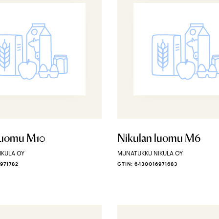
luomu M10
Nikulan luomu M6
IKULA OY
MUNATUKKU NIKULA OY
971782
GTIN: 6430016971683