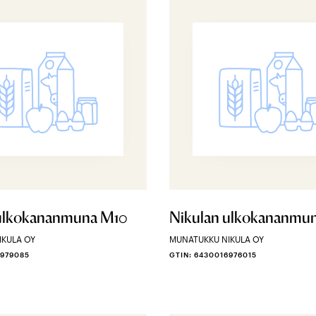
 ulkokananmuna M10
Nikulan ulkokananmu
IKULA OY
MUNATUKKU NIKULA OY
6979085
GTIN: 6430016976015