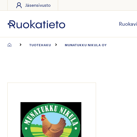
Jäsensivusto
Siirry
suoraan
sisältöön
Ruokavi
TUOTEHAKU
MUNATUKKU NIKULA OY