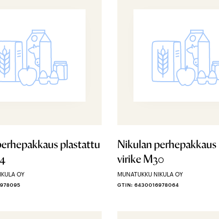
perhepakkaus plastattu
Nikulan perhepakkaus 
24
virike M30
IKULA OY
MUNATUKKU NIKULA OY
6978095
GTIN: 6430016978064