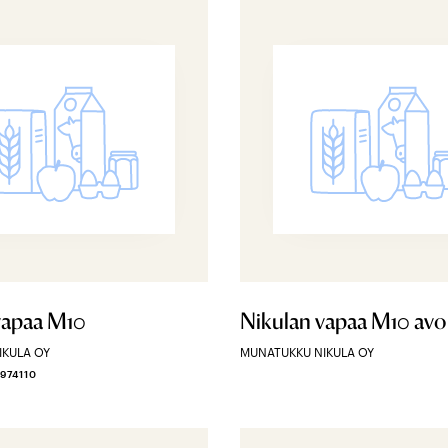
vapaa M10
Nikulan vapaa M10 avo
IKULA OY
MUNATUKKU NIKULA OY
974110