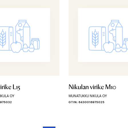
irike L15
Nikulan virike M10
IKULA OY
MUNATUKKU NIKULA OY
6975032
GTIN: 6430016975025