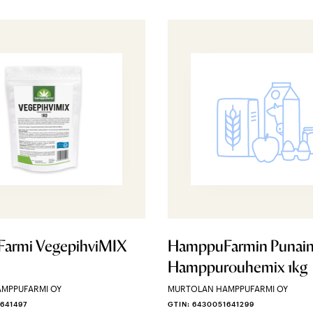
armi VegepihviMIX
HamppuFarmin Punai
Hamppurouhemix 1kg
MPPUFARMI OY
MURTOLAN HAMPPUFARMI OY
1641497
GTIN: 6430051641299