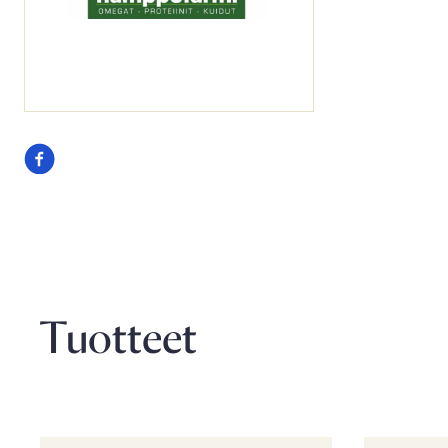
Seuraa
meitä
facebook
Tuotteet