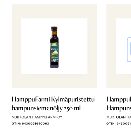
HamppuFarmi Kylmäpuristettu
HamppuF
hampunsiemenöljy 250 ml
Hampuns
MURTOLAN HAMPPUFARMI OY
MURTOLAN HA
GTIN: 6430051640063
GTIN: 643005