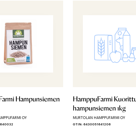
armi Hampunsiemen
HamppuFarmi Kuoritt
hampunsiemen 1kg
MPPUFARMI OY
MURTOLAN HAMPPUFARMI OY
1640032
GTIN: 6430051641206