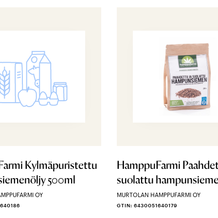
armi Kylmäpuristettu
HamppuFarmi Paahdett
iemenöljy 500ml
suolattu hampunsieme
MPPUFARMI OY
MURTOLAN HAMPPUFARMI OY
1640186
GTIN: 6430051640179