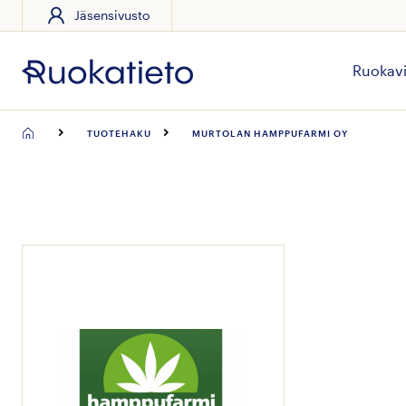
Jäsensivusto
Siirry
suoraan
sisältöön
Ruokavi
TUOTEHAKU
MURTOLAN HAMPPUFARMI OY