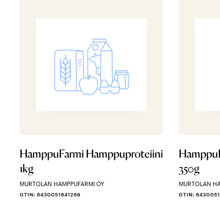
HamppuFarmi Hamppuproteiini
HamppuF
1kg
350g
MURTOLAN HAMPPUFARMI OY
MURTOLAN HA
GTIN: 6430051641268
GTIN: 643005