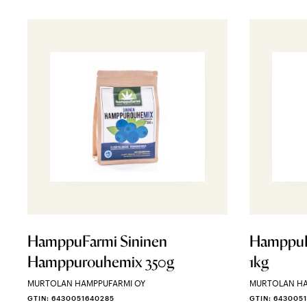
HamppuFarmi Sininen
HamppuF
Hamppurouhemix 350g
1kg
MURTOLAN HAMPPUFARMI OY
MURTOLAN HA
GTIN: 6430051640285
GTIN: 643005