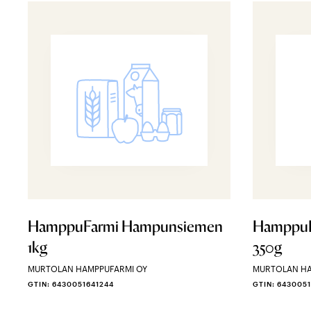
HamppuFarmi Hampunsiemen
HamppuF
1kg
350g
MURTOLAN HAMPPUFARMI OY
MURTOLAN HA
GTIN: 6430051641244
GTIN: 643005