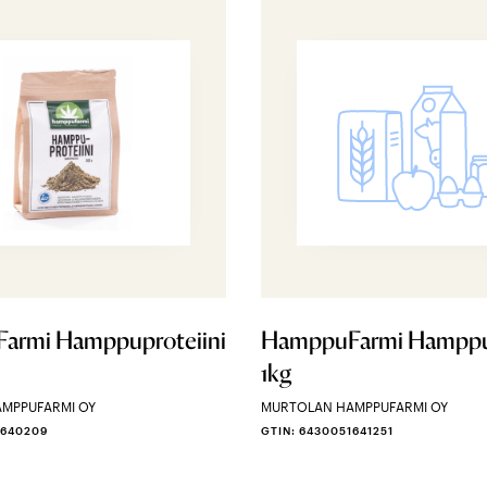
armi Hamppuproteiini
HamppuFarmi Hampp
1kg
MPPUFARMI OY
MURTOLAN HAMPPUFARMI OY
1640209
GTIN: 6430051641251