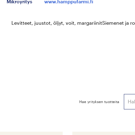
Mikroyritys
www.hamppufarmi.fi
Levitteet, juustot, öljyt, voit, margariinit
Siemenet ja r
Hae yrityksen tuotteita