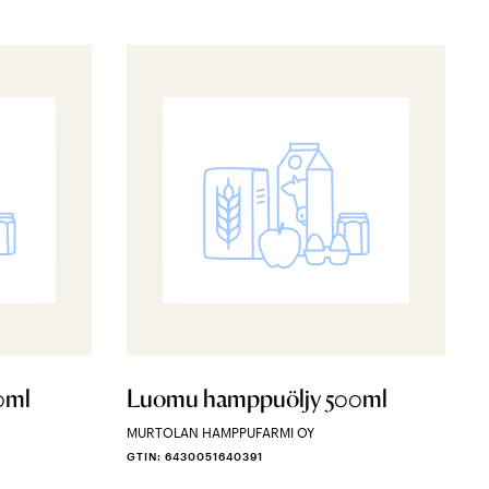
0ml
Luomu hamppuöljy 500ml
MURTOLAN HAMPPUFARMI OY
GTIN: 6430051640391