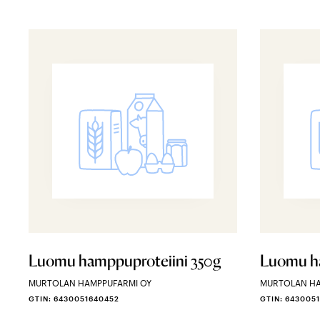
Luomu hamppuproteiini 350g
Luomu h
MURTOLAN HAMPPUFARMI OY
MURTOLAN HA
GTIN: 6430051640452
GTIN: 643005