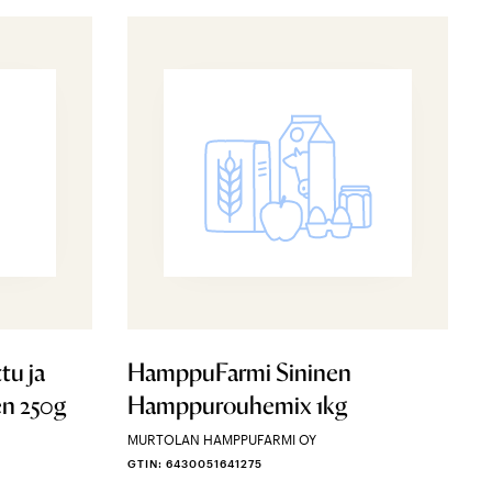
u ja
HamppuFarmi Sininen
n 250g
Hamppurouhemix 1kg
MURTOLAN HAMPPUFARMI OY
GTIN: 6430051641275