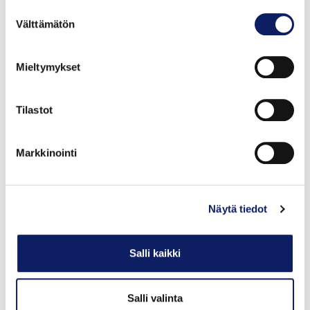
Suostumuksen
Välttämätön
valinta
Mieltymykset
Tilastot
Porin Leipä Porin Poika Täysjyväruispala
Markkinointi
6kpl/300g
PORIN LEIPÄ OY
GTIN: 6434300110604
Näytä tiedot
Salli kaikki
Salli valinta