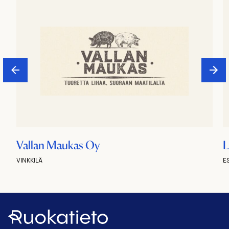
Vallan Maukas Oy
L
VINKKILÄ
E
Ruokatieto