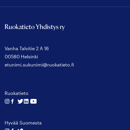
Ruokatieto Yhdistys ry
Vanha Talvitie 2 A 16
00580 Helsinki
etunimi.sukunimi@ruokatieto.fi
Ruokatieto
Seuraa
Seuraa
Seuraa
Seuraa
Seuraa
meitä
meitä
meitä
meitä
meitä
instagram
facebook
twitter
linkedin
youtube
Hyvää Suomesta