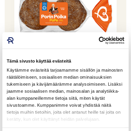
Tämä sivusto käyttää evästeitä
Porin Leipä Porin Poika PoPe 6kpl/420g
Käytämme evästeitä tarjoamamme sisällön ja mainosten
PORIN LEIPÄ OY
räätälöimiseen, sosiaalisen median ominaisuuksien
GTIN: 6434300116408
tukemiseen ja kävijämäärämme analysoimiseen. Lisäksi
jaamme sosiaalisen median, mainosalan ja analytiikka-
alan kumppaneillemme tietoja siitä, miten käytät
sivustoamme. Kumppanimme voivat yhdistää näitä
tietoja muihin tietoihin, joita olet antanut heille tai joita on
kerätty, kun olet käyttänyt heidän palvelujaan.