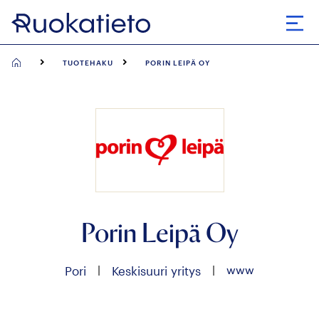
Siirry
suoraan
Avaa
sisältöön
TUOTEHAKU
PORIN LEIPÄ OY
Porin Leipä Oy
|
|
www
Pori
Keskisuuri yritys