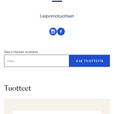
Leipomotuotteet
Seuraa
Seuraa
meitä
meitä
instagram
facebook
Hae yrityksen tuotteita
Tuotteet