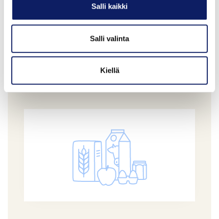
Salli kaikki
Salli valinta
Tuoreita munia L6
OY EGGPAC AB
Kiellä