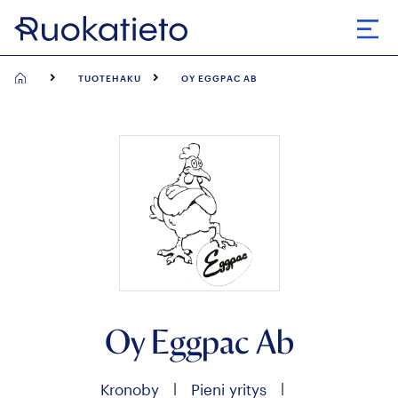
Siirry
suoraan
Avaa
sisältöön
TUOTEHAKU
OY EGGPAC AB
Oy Eggpac Ab
|
|
Kronoby
Pieni yritys