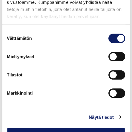
sivustoamme. Kumppanimme voivat yhdistää näitä
tietoja muihin tietoihin, joita olet antanut heille tai joita on
kerätty, kun olet käyttänyt heidän palvelujaan.
Suostumuksen
Välttämätön
Tuoreita munia 10
valinta
OY EGGPAC AB
Mieltymykset
Tilastot
Markkinointi
Näytä tiedot