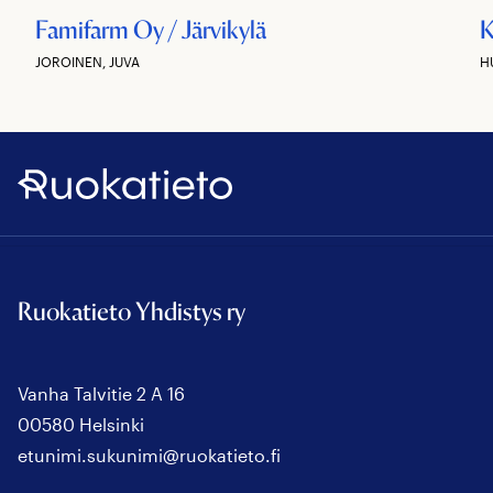
Famifarm Oy / Järvikylä
K
JOROINEN, JUVA
H
Ruokatieto
Ruokatieto Yhdistys ry
Vanha Talvitie 2 A 16
00580 Helsinki
etunimi.sukunimi@ruokatieto.fi