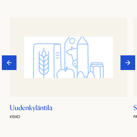
Uudenkyläntila
S
KISKO
P