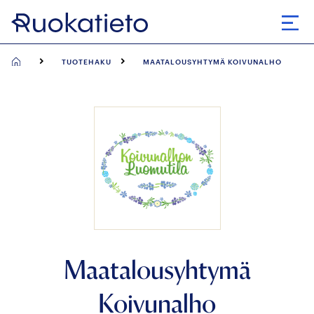
Siirry
suoraan
Avaa
sisältöön
TUOTEHAKU
MAATALOUSYHTYMÄ KOIVUNALHO
Maatalousyhtymä
Koivunalho