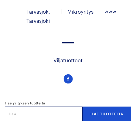
|
|
www
Tarvasjok,
Mikroyritys
Tarvasjoki
Viljatuotteet
Seuraa
meitä
facebook
Hae yrityksen tuotteita