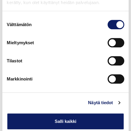
kerätty, kun olet käyttänyt heidän palvelujaan.
Suostumuksen
Välttämätön
valinta
Mieltymykset
Tilastot
Markkinointi
Lupiiniunelma luomu kuin kahvi, 250g
MAATALOUSYHTYMÄ KOIVUNALHO
GTIN: 6429830017264
Näytä tiedot
Salli kaikki