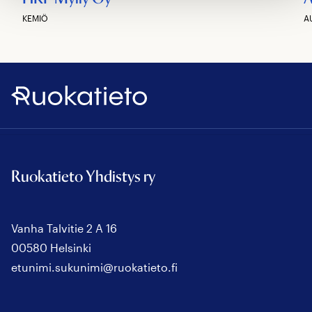
KEMIÖ
A
Ruokatieto
Ruokatieto Yhdistys ry
Vanha Talvitie 2 A 16
00580 Helsinki
etunimi.sukunimi@ruokatieto.fi