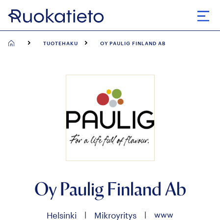
Siirry
suoraan
Avaa
sisältöön
TUOTEHAKU
OY PAULIG FINLAND AB
Oy Paulig Finland Ab
|
|
www
Helsinki
Mikroyritys