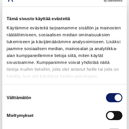
Tämä sivusto käyttää evästeitä
Käytämme evästeitä tarjoamamme sisällön ja mainosten
räätälöimiseen, sosiaalisen median ominaisuuksien
tukemiseen ja kävijämäärämme analysoimiseen. Lisäksi
jaamme sosiaalisen median, mainosalan ja analytiikka-
alan kumppaneillemme tietoja siitä, miten käytät
sivustoamme. Kumppanimme voivat yhdistää näitä
tietoja muihin tietoihin, joita olet antanut heille tai joita on
kerätty, kun olet käyttänyt heidän palvelujaan.
Paulig Maito baristakäyttöön, laktoositon
Suostumuksen
Välttämätön
Iskukuumennettu kahvimaito 1 L
valinta
OY PAULIG FINLAND AB
Mieltymykset
GTIN: 6408430102051