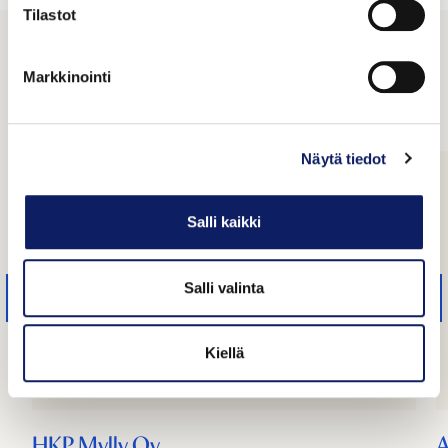
Tilastot
Tutustu yrityksiin
Markkinointi
Näytä tiedot
Salli kaikki
Salli valinta
Kiellä
HKP Mylly Oy
A