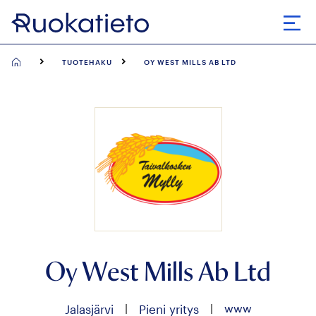
Siirry
suoraan
Avaa
sisältöön
TUOTEHAKU
OY WEST MILLS AB LTD
Oy West Mills Ab Ltd
|
|
www
Jalasjärvi
Pieni yritys