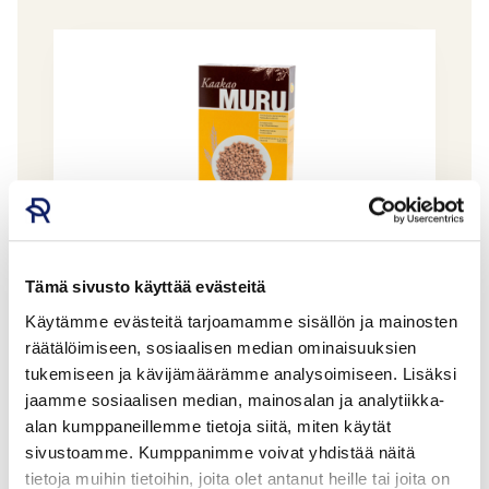
Tämä sivusto käyttää evästeitä
Käytämme evästeitä tarjoamamme sisällön ja mainosten
Kaakaomuru 350g, Taivalkosken Mylly Oy
räätälöimiseen, sosiaalisen median ominaisuuksien
OY WEST MILLS AB LTD
tukemiseen ja kävijämäärämme analysoimiseen. Lisäksi
GTIN: 6416288111675
jaamme sosiaalisen median, mainosalan ja analytiikka-
alan kumppaneillemme tietoja siitä, miten käytät
sivustoamme. Kumppanimme voivat yhdistää näitä
tietoja muihin tietoihin, joita olet antanut heille tai joita on