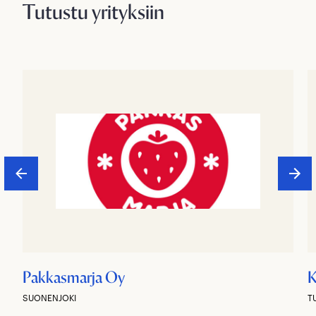
Tutustu yrityksiin
Pakkasmarja Oy
K
SUONENJOKI
T