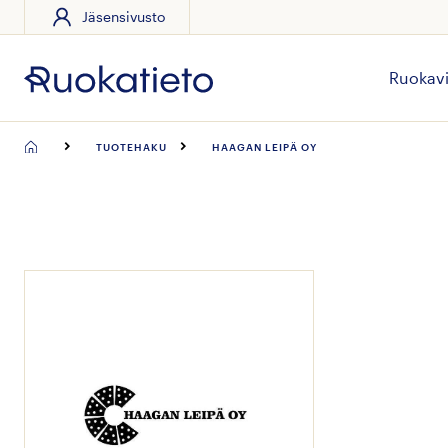
Jäsensivusto
Siirry
suoraan
sisältöön
Ruokavi
TUOTEHAKU
HAAGAN LEIPÄ OY