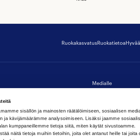
Ruokakasvatus
Ruokatietoa
Hyvää
Medialle
Yhteystiedot
teitä
mamme sisällön ja mainosten räätälöimiseen, sosiaalisen medi
n ja kävijämäärämme analysoimiseen. Lisäksi jaamme sosiaali
alan kumppaneillemme tietoja siitä, miten käytät sivustoamme.
näitä tietoja muihin tietoihin, joita olet antanut heille tai joita 