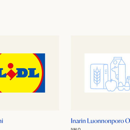
mi
Inarin Luonnonporo 
IVALO