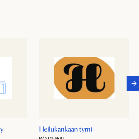
Oy
Heilukankaan tyrni
MÄNTYHARJU