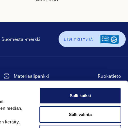
 Suomesta -merkki
ETSI YRITYSTÄ
Materiaalipankki
Ruokatieto
Tilaa uutiskirje
Seuraa
Seuraa
Seuraa
Seuraa
Seuraa
meitä
meitä
meitä
meitä
meitä
Salli kaikki
instagram
facebook
twitter
linkedin
youtube
an
Hyvää Suomesta
sen median,
Seuraa
Seuraa
Seuraa
Salli valinta
on kerätty,
meitä
meitä
meitä