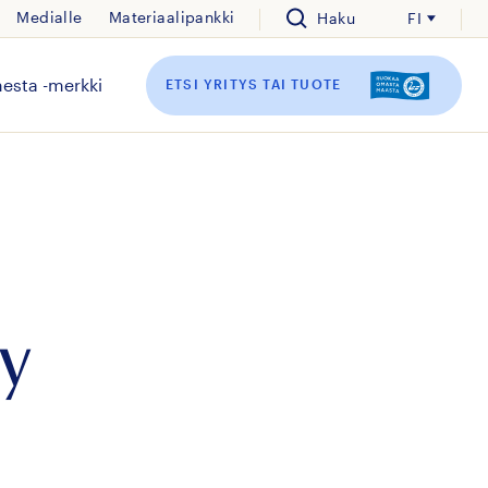
Medialle
Materiaalipankki
Haku
FI
esta -merkki
ETSI YRITYS TAI TUOTE
y