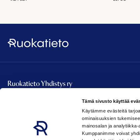
Ruokatieto
Ruokatieto Yhdistys ry
Tämä sivusto käyttää eväs
Vanha Talvitie 2 A 16
Käytämme evästeitä tarjoa
00580 Helsinki
ominaisuuksien tukemisee
etunimi.sukunimi@ruokatieto.fi
mainosalan ja analytiikka-
Kumppanimme voivat yhdistää 