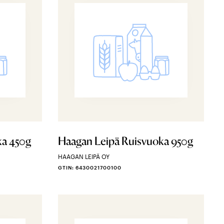
ka 450g
Haagan Leipä Ruisvuoka 950g
HAAGAN LEIPÄ OY
GTIN: 6430021700100