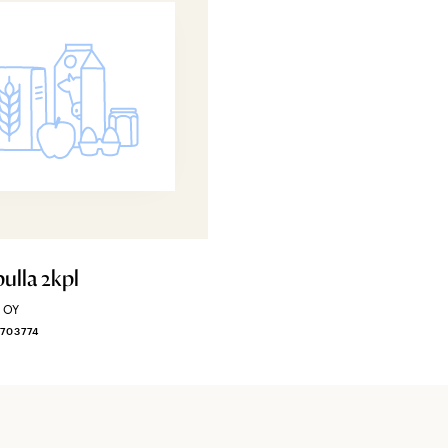
ulla 2kpl
 OY
1703774