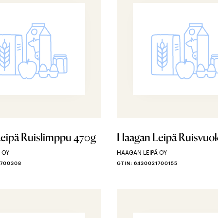
eipä Ruislimppu 470g
Haagan Leipä Ruisvuo
 OY
HAAGAN LEIPÄ OY
1700308
GTIN: 6430021700155