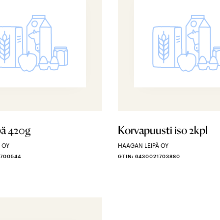
pä 420g
Korvapuusti iso 2kpl
 OY
HAAGAN LEIPÄ OY
1700544
GTIN: 6430021703880