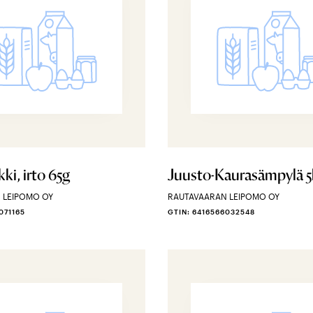
ki, irto 65g
Juusto-Kaurasämpylä 5
 LEIPOMO OY
RAUTAVAARAN LEIPOMO OY
071165
GTIN: 6416566032548