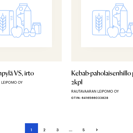
pylä VS, irto
Kebab-paholaisenhillo
2kpl
 LEIPOMO OY
RAUTAVAARAN LEIPOMO OY
GTIN: 6416566033828
1
2
3
...
5