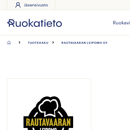
Jäsensivusto
Siirry
suoraan
sisältöön
Ruokavi
TUOTEHAKU
RAUTAVAARAN LEIPOMO OY